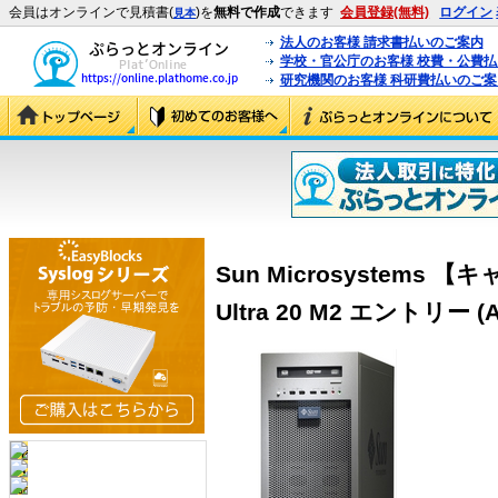
会員はオンラインで見積書(
)を
無料で作成
できます
会員登録(無料)
ログイン
見本
法人のお客様 請求書払いのご案内
学校・官公庁のお客様 校費・公費
研究機関のお客様 科研費払いのご案
Sun Microsystems
Ultra 20 M2 エントリー (A