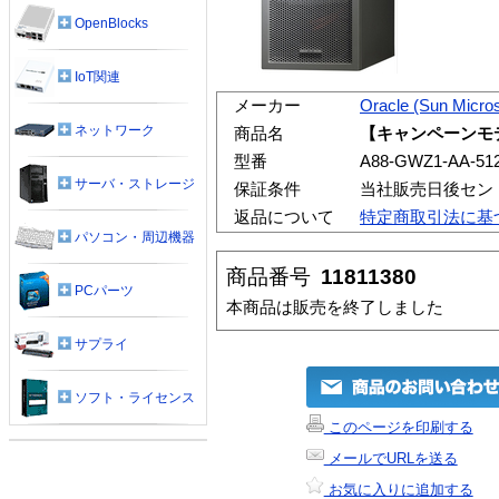
OpenBlocks
IoT関連
メーカー
Oracle (Sun Micro
ネットワーク
商品名
【キャンペーンモデル】
型番
A88-GWZ1-AA-51
サーバ・ストレージ
保証条件
当社販売日後セン
返品について
特定商取引法に基
パソコン・周辺機器
商品番号
11811380
PCパーツ
本商品は販売を終了しました
サプライ
ソフト・ライセンス
このページを印刷する
メールでURLを送る
お気に入りに追加する