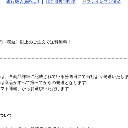
｜
銀行振込(前払い)
｜
代金引換宅配便
｜
セブンイレブン決済
00円（税込）以上のご注文で送料無料！
ては、各商品詳細に記載されている発送日にて当社より発送いたし
送は商品がすべて揃ってからの発送となります。
ヤマト運輸」からお選びいただけます
ついて