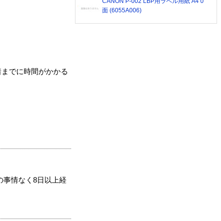
CANON P-002 LBP用ラベル用紙 A4 0
面 (6055A006)
着までに時間がかかる
の事情なく8日以上経