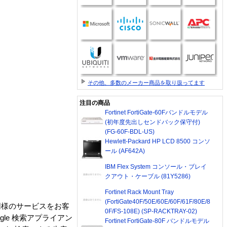
その他、多数のメーカー商品を取り扱ってます
注目の商品
Fortinet FortiGate-60Fバンドルモデル
(初年度先出しセンドバック保守付)
(FG-60F-BDL-US)
Hewlett-Packard HP LCD 8500 コンソ
ール (AF642A)
IBM Flex System コンソール・ブレイ
クアウト・ケーブル (81Y5286)
Fortinet Rack Mount Tray
(FortiGate40F/50E/60E/60F/61F/80E/8
同様のサービスをお客
0F/FS-108E) (SP-RACKTRAY-02)
le 検索アプライアン
Fortinet FortiGate-80F バンドルモデル