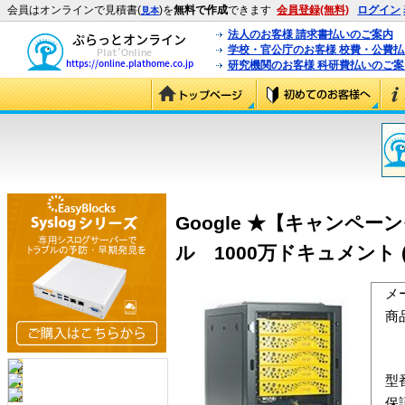
会員はオンラインで見積書(
)を
無料で作成
できます
会員登録(無料)
ログイン
見本
法人のお客様 請求書払いのご案内
学校・官公庁のお客様 校費・公費
研究機関のお客様 科研費払いのご案
Google ★【キャンペ
ル 1000万ドキュメント (GB-
メ
商
型
保