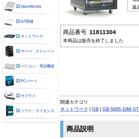
OpenBlocks
返
IoT関連
商品番号
11811304
ネットワーク
本商品は販売を終了しました
サーバ・ストレージ
パソコン・周辺機器
PCパーツ
サプライ
関連カテゴリ
ネットワーク
|
GB
|
GB-5005-10M-S
ソフト・ライセンス
商品説明