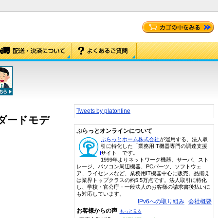
Tweets by platonline
ンダードモデ
ぷらっとオンラインについて
ぷらっとホーム株式会社
が運用する、法人取
引に特化した「業務用IT機器専門の調達支援
サイト」です。
1999年よりネットワーク機器、サーバ、スト
レージ、パソコン周辺機器、PCパーツ、ソフトウェ
ア、ライセンスなど、業務用IT機器中心に販売。品揃え
は業界トップクラスの約5.5万点です。法人取引に特化
し、学校・官公庁・一般法人のお客様の請求書後払いに
も対応しています。
IPv6への取り組み
会社概要
お客様からの声
もっと見る