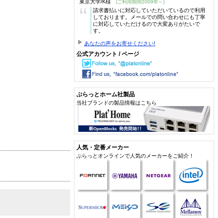
東京大学/K様
(ご利用期間2009年～)
“
請求書払いに対応していただいているので利用
しております。メールでの問い合わせにも丁寧
に対応していただけるので大変ありがたいで
す。
あなたの声をお寄せください!
公式アカウント / ページ
ぷらっとホーム社製品
当社ブランドの製品情報はこちら
人気・定番メーカー
ぷらっとオンラインで人気のメーカーをご紹介！