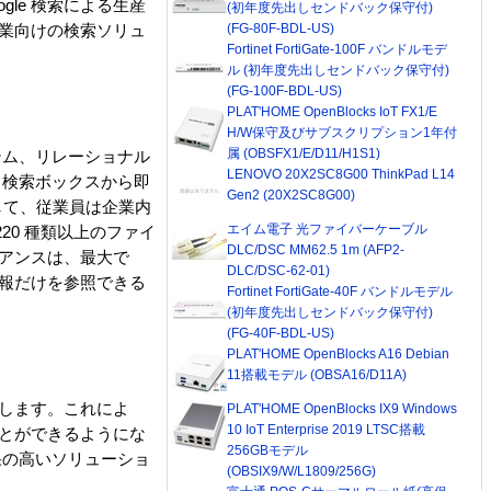
le 検索による生産
(初年度先出しセンドバック保守付)
(FG-80F-BDL-US)
企業向けの検索ソリュ
Fortinet FortiGate-100F バンドルモデ
ル (初年度先出しセンドバック保守付)
(FG-100F-BDL-US)
PLAT'HOME OpenBlocks IoT FX1/E
H/W保守及びサブスクリプション1年付
属 (OBSFX1/E/D11/H1S1)
テム、リレーショナル
LENOVO 20X2SC8G00 ThinkPad L14
 検索ボックスから即
Gen2 (20X2SC8G00)
用して、従業員は企業内
エイム電子 光ファイバーケーブル
20 種類以上のファイ
DLC/DSC MM62.5 1m (AFP2-
イアンスは、最大で
DLC/DSC-62-01)
情報だけを参照できる
Fortinet FortiGate-40F バンドルモデル
(初年度先出しセンドバック保守付)
(FG-40F-BDL-US)
PLAT'HOME OpenBlocks A16 Debian
11搭載モデル (OBSA16/D11A)
成します。これによ
PLAT'HOME OpenBlocks IX9 Windows
10 IoT Enterprise 2019 LTSC搭載
ことができるようにな
256GBモデル
果の高いソリューショ
(OBSIX9/W/L1809/256G)