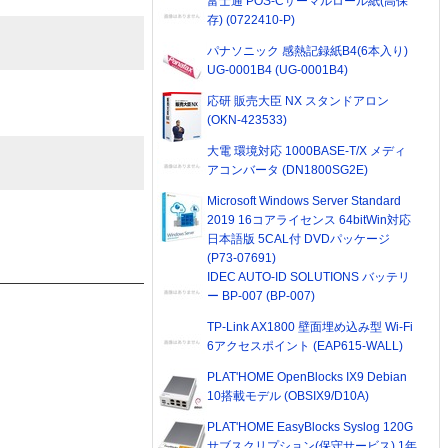
富士通 POS-Cサーマルロール紙(高保
存) (0722410-P)
パナソニック 感熱記録紙B4(6本入り)
UG-0001B4 (UG-0001B4)
応研 販売大臣 NX スタンドアロン
(OKN-423533)
大電 環境対応 1000BASE-T/X メディ
アコンバータ (DN1800SG2E)
Microsoft Windows Server Standard
2019 16コアライセンス 64bitWin対応
日本語版 5CAL付 DVDパッケージ
(P73-07691)
IDEC AUTO-ID SOLUTIONS バッテリ
ー BP-007 (BP-007)
TP-Link AX1800 壁面埋め込み型 Wi-Fi
6アクセスポイント (EAP615-WALL)
PLAT'HOME OpenBlocks IX9 Debian
10搭載モデル (OBSIX9/D10A)
PLAT'HOME EasyBlocks Syslog 120G
サブスクリプション(保守サービス) 1年