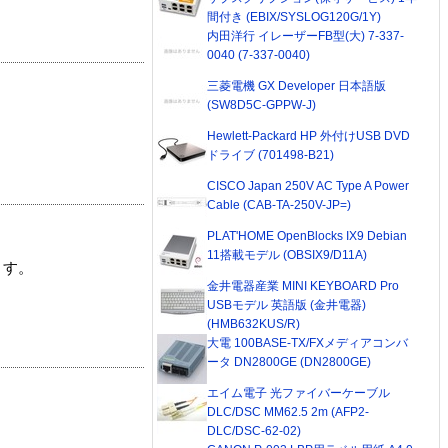
間付き (EBIX/SYSLOG120G/1Y)
内田洋行 イレーザーFB型(大) 7-337-
0040 (7-337-0040)
三菱電機 GX Developer 日本語版
(SW8D5C-GPPW-J)
Hewlett-Packard HP 外付けUSB DVD
ドライブ (701498-B21)
CISCO Japan 250V AC Type A Power
Cable (CAB-TA-250V-JP=)
PLAT'HOME OpenBlocks IX9 Debian
11搭載モデル (OBSIX9/D11A)
ます。
金井電器産業 MINI KEYBOARD Pro
USBモデル 英語版 (金井電器)
(HMB632KUS/R)
大電 100BASE-TX/FXメディアコンバ
ータ DN2800GE (DN2800GE)
エイム電子 光ファイバーケーブル
DLC/DSC MM62.5 2m (AFP2-
DLC/DSC-62-02)