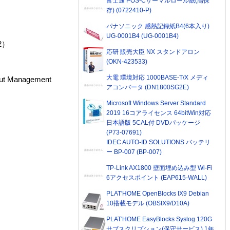
富士通 POS-Cサーマルロール紙(高保
存) (0722410-P)
パナソニック 感熱記録紙B4(6本入り)
UG-0001B4 (UG-0001B4)
2）
応研 販売大臣 NX スタンドアロン
(OKN-423533)
大電 環境対応 1000BASE-T/X メディ
 Management
アコンバータ (DN1800SG2E)
Microsoft Windows Server Standard
2019 16コアライセンス 64bitWin対応
日本語版 5CAL付 DVDパッケージ
(P73-07691)
IDEC AUTO-ID SOLUTIONS バッテリ
ー BP-007 (BP-007)
TP-Link AX1800 壁面埋め込み型 Wi-Fi
6アクセスポイント (EAP615-WALL)
PLAT'HOME OpenBlocks IX9 Debian
10搭載モデル (OBSIX9/D10A)
PLAT'HOME EasyBlocks Syslog 120G
サブスクリプション(保守サービス) 1年