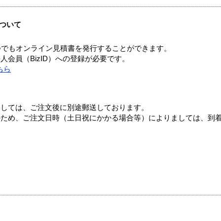
ついて
つでもオンライン見積書を発行することができます。
会員（BizID）への登録が必要です。
ちら
ましては、ご注文後に別途郵送しております。
のため、ご注文日時（土日祝にかかる場合等）によりましては、到