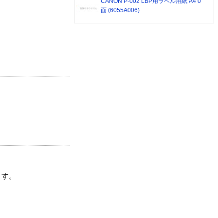
CANON P-002 LBP用ラベル用紙 A4 0
面 (6055A006)
ます。