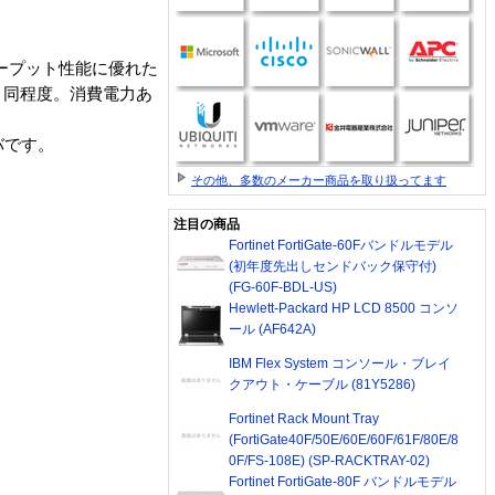
スループット性能に優れた
と同程度。消費電力あ
ーバです。
その他、多数のメーカー商品を取り扱ってます
注目の商品
Fortinet FortiGate-60Fバンドルモデル
(初年度先出しセンドバック保守付)
(FG-60F-BDL-US)
Hewlett-Packard HP LCD 8500 コンソ
ール (AF642A)
IBM Flex System コンソール・ブレイ
クアウト・ケーブル (81Y5286)
Fortinet Rack Mount Tray
(FortiGate40F/50E/60E/60F/61F/80E/8
0F/FS-108E) (SP-RACKTRAY-02)
Fortinet FortiGate-80F バンドルモデル