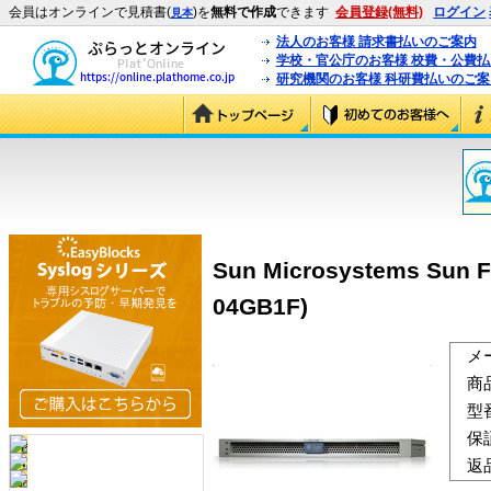
会員はオンラインで見積書(
)を
無料で作成
できます
会員登録(無料)
ログイン
見本
法人のお客様 請求書払いのご案内
学校・官公庁のお客様 校費・公費
研究機関のお客様 科研費払いのご案
Sun Microsystems Sun Fi
04GB1F)
メ
商
型
保
返