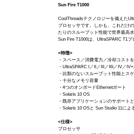
Sun Fire T1000
CoolThreadsテクノロジーを備えた
プロセッサです。しかも、これだけ
たりのスループット性能で世界最高
Sun Fire T1000は、Ultra
<特徴>
・スペース／消費電力／冷却コスト
・UltraSPARC I／II／III／IIIi
・比類のないスループット性能とス
・十分なメモリ容量
・4つのオンボードEthernetポート
・Solaris 10 OS
・既存アプリケーションのサポート
・Solaris 10 OSと Sun St
<仕様>
プロセッサ