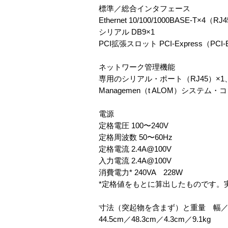
標準／総合インタフェース
Ethernet 10/100/1000BASE-T×4（RJ
シリアル DB9×1
PCI拡張スロット PCI-Express（
ネットワーク管理機能
専用のシリアル・ポート（RJ45）×1、10/100
Managemen（t ALOM）システム
電源
定格電圧 100〜240V
定格周波数 50〜60Hz
定格電流 2.4A@100V
入力電流 2.4A@100V
消費電力* 240VA 228W
*定格値をもとに算出したものです。
寸法（突起物を含まず）と重量 幅
44.5cm／48.3cm／4.3cm／9.1kg