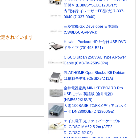
間付き (EBIX/SYSLOG120G/1Y)
内田洋行 イレーザーFB型(大) 7-337-
0040 (7-337-0040)
三菱電機 GX Developer 日本語版
(SW8D5C-GPPW-J)
設定されています
Hewlett-Packard HP 外付けUSB DVD
ドライブ (701498-B21)
CISCO Japan 250V AC Type A Power
Cable (CAB-TA-250V-JP=)
PLAT'HOME OpenBlocks IX9 Debian
11搭載モデル (OBSIX9/D11A)
金井電器産業 MINI KEYBOARD Pro
USBモデル 英語版 (金井電器)
(HMB632KUS/R)
大電 100BASE-TX/FXメディアコンバ
ータ DN2800GE (DN2800GE)
エイム電子 光ファイバーケーブル
DLC/DSC MM62.5 2m (AFP2-
DLC/DSC-62-02)