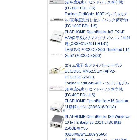
(初年度先出しセンドバック保守付)
(FG-80F-BDL-US)
Fortinet FortiGate-100F バンドルモデ
ル (初年度先出しセンドバック保守付)
(FG-100F-BDL-US)
PLAT'HOME OpenBlocks IoT FX1/E
H/W保守及びサブスクリプション1年付
属 (OBSFX1/E/D11/H1S1)
LENOVO 20X2SC8G00 ThinkPad L14
Gen2 (20X2SC8G00)
エイム電子 光ファイバーケーブル
DLC/DSC MM62.5 1m (AFP2-
DLC/DSC-62-01)
Fortinet FortiGate-40F バンドルモデル
(初年度先出しセンドバック保守付)
(FG-40F-BDL-US)
PLAT'HOME OpenBlocks A16 Debian
11搭載モデル (OBSA16/D11A)
PLAT'HOME OpenBlocks IX9 Windows
10 IoT Enterprise 2019 LTSC搭載
256GBモデル
(OBSIX9/W/L1809/256G)