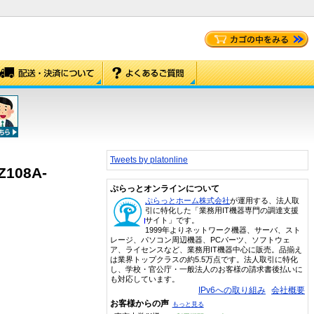
Tweets by platonline
0Z108A-
ぷらっとオンラインについて
ぷらっとホーム株式会社
が運用する、法人取
引に特化した「業務用IT機器専門の調達支援
サイト」です。
1999年よりネットワーク機器、サーバ、スト
レージ、パソコン周辺機器、PCパーツ、ソフトウェ
ア、ライセンスなど、業務用IT機器中心に販売。品揃え
は業界トップクラスの約5.5万点です。法人取引に特化
し、学校・官公庁・一般法人のお客様の請求書後払いに
も対応しています。
IPv6への取り組み
会社概要
お客様からの声
もっと見る