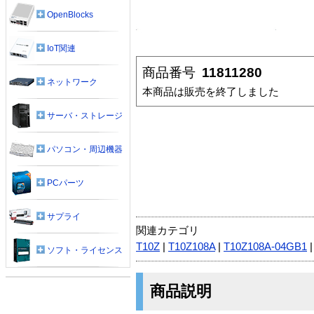
OpenBlocks
IoT関連
商品番号
11811280
ネットワーク
本商品は販売を終了しました
サーバ・ストレージ
パソコン・周辺機器
PCパーツ
サプライ
関連カテゴリ
T10Z
|
T10Z108A
|
T10Z108A-04GB1
ソフト・ライセンス
商品説明