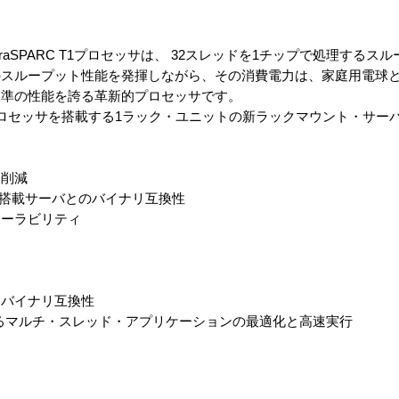
UltraSPARC T1プロセッサは、 32スレッドを1チップで処理する
のスループット性能を発揮しながら、その消費電力は、家庭用電球
水準の性能を誇る革新的プロセッサです。
SPARC T1プロセッサを搭載する1ラック・ユニットの新ラックマウント・サ
を削減
／IV／IV+搭載サーバとのバイナリ互換性
ケーラビリティ
とバイナリ互換性
udio 11によるマルチ・スレッド・アプリケーションの最適化と高速実行