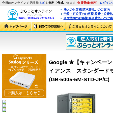
会員はオンラインで見積書(
)を
無料で作成
できます
会員登録(無料)
ログイン
見本
法人のお客様 請求書払いのご案内
学校・官公庁のお客様 校費・公費
研究機関のお客様 科研費払いのご案
Google ★【キャンペー
イアンス スタンダードモ
(GB-5005-5M-STD-JP/C)