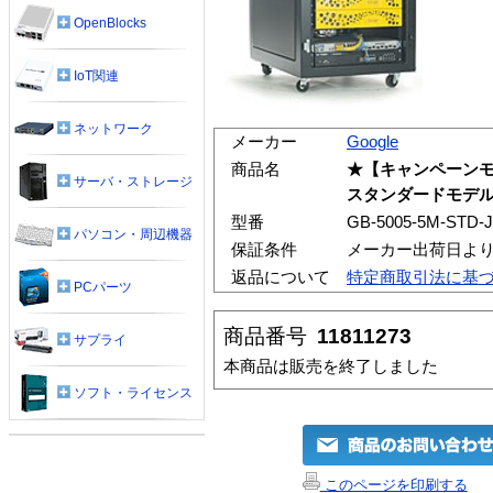
OpenBlocks
IoT関連
ネットワーク
メーカー
Google
商品名
★【キャンペーンモ
サーバ・ストレージ
スタンダードモデル
型番
GB-5005-5M-STD-
パソコン・周辺機器
保証条件
メーカー出荷日より
返品について
特定商取引法に基
PCパーツ
商品番号
11811273
サプライ
本商品は販売を終了しました
ソフト・ライセンス
このページを印刷する