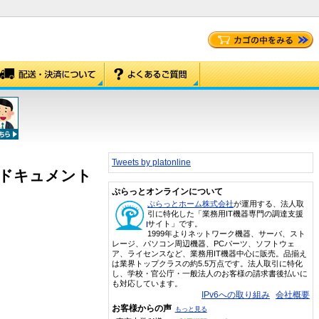
Tweets by platonline
万ドキュメント
ぷらっとオンラインについて
ぷらっとホーム株式会社
が運用する、法人取
引に特化した「業務用IT機器専門の調達支援
サイト」です。
1999年よりネットワーク機器、サーバ、スト
レージ、パソコン周辺機器、PCパーツ、ソフトウェ
ア、ライセンスなど、業務用IT機器中心に販売。品揃え
は業界トップクラスの約5.5万点です。法人取引に特化
し、学校・官公庁・一般法人のお客様の請求書後払いに
も対応しています。
IPv6への取り組み
会社概要
お客様からの声
もっと見る