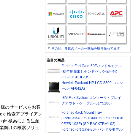
その他、多数のメーカー商品を取り扱ってます
注目の商品
Fortinet FortiGate-60Fバンドルモデル
(初年度先出しセンドバック保守付)
(FG-60F-BDL-US)
Hewlett-Packard HP LCD 8500 コンソ
ール (AF642A)
IBM Flex System コンソール・ブレイ
クアウト・ケーブル (81Y5286)
同様のサービスをお客
Fortinet Rack Mount Tray
le 検索アプライアン
(FortiGate40F/50E/60E/60F/61F/80E/8
le 検索による生産
0F/FS-108E) (SP-RACKTRAY-02)
企業向けの検索ソリュ
Fortinet FortiGate-80F バンドルモデル