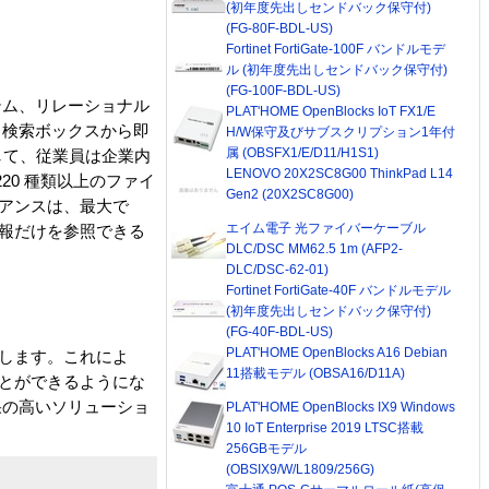
(初年度先出しセンドバック保守付)
(FG-80F-BDL-US)
Fortinet FortiGate-100F バンドルモデ
ル (初年度先出しセンドバック保守付)
(FG-100F-BDL-US)
テム、リレーショナル
PLAT'HOME OpenBlocks IoT FX1/E
 検索ボックスから即
H/W保守及びサブスクリプション1年付
属 (OBSFX1/E/D11/H1S1)
用して、従業員は企業内
LENOVO 20X2SC8G00 ThinkPad L14
20 種類以上のファイ
Gen2 (20X2SC8G00)
イアンスは、最大で
エイム電子 光ファイバーケーブル
情報だけを参照できる
DLC/DSC MM62.5 1m (AFP2-
DLC/DSC-62-01)
Fortinet FortiGate-40F バンドルモデル
(初年度先出しセンドバック保守付)
(FG-40F-BDL-US)
PLAT'HOME OpenBlocks A16 Debian
成します。これによ
11搭載モデル (OBSA16/D11A)
ことができるようにな
果の高いソリューショ
PLAT'HOME OpenBlocks IX9 Windows
10 IoT Enterprise 2019 LTSC搭載
256GBモデル
(OBSIX9/W/L1809/256G)