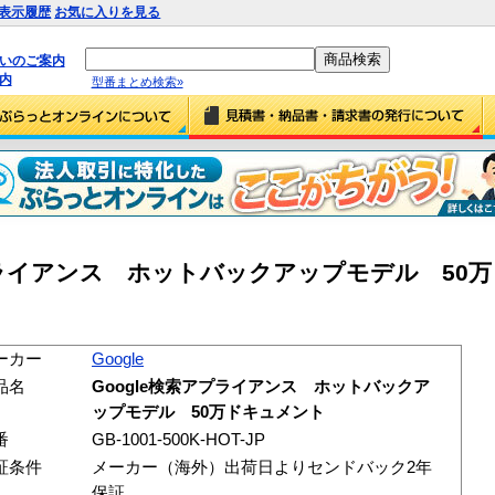
表示履歴
お気に入りを見る
払いのご案内
内
型番まとめ検索»
検索アプライアンス ホットバックアップモデル 50
ーカー
Google
品名
Google検索アプライアンス ホットバックア
ップモデル 50万ドキュメント
番
GB-1001-500K-HOT-JP
証条件
メーカー（海外）出荷日よりセンドバック2年
保証