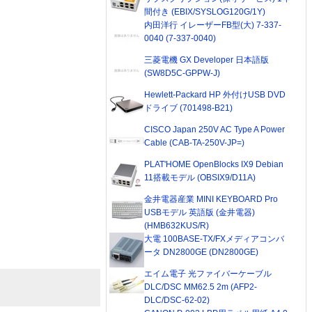
間付き (EBIX/SYSLOG120G/1Y)
内田洋行 イレーザーFB型(大) 7-337-
0040 (7-337-0040)
三菱電機 GX Developer 日本語版
(SW8D5C-GPPW-J)
Hewlett-Packard HP 外付けUSB DVD
ドライブ (701498-B21)
CISCO Japan 250V AC Type A Power
Cable (CAB-TA-250V-JP=)
PLAT'HOME OpenBlocks IX9 Debian
11搭載モデル (OBSIX9/D11A)
金井電器産業 MINI KEYBOARD Pro
USBモデル 英語版 (金井電器)
(HMB632KUS/R)
大電 100BASE-TX/FXメディアコンバ
ータ DN2800GE (DN2800GE)
エイム電子 光ファイバーケーブル
DLC/DSC MM62.5 2m (AFP2-
DLC/DSC-62-02)