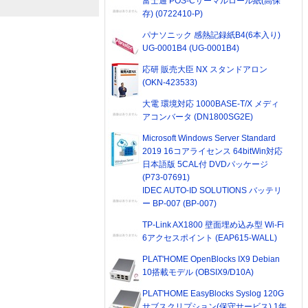
富士通 POS-Cサーマルロール紙(高保
存) (0722410-P)
パナソニック 感熱記録紙B4(6本入り)
UG-0001B4 (UG-0001B4)
応研 販売大臣 NX スタンドアロン
(OKN-423533)
大電 環境対応 1000BASE-T/X メディ
アコンバータ (DN1800SG2E)
Microsoft Windows Server Standard
2019 16コアライセンス 64bitWin対応
日本語版 5CAL付 DVDパッケージ
(P73-07691)
IDEC AUTO-ID SOLUTIONS バッテリ
ー BP-007 (BP-007)
TP-Link AX1800 壁面埋め込み型 Wi-Fi
6アクセスポイント (EAP615-WALL)
PLAT'HOME OpenBlocks IX9 Debian
10搭載モデル (OBSIX9/D10A)
PLAT'HOME EasyBlocks Syslog 120G
サブスクリプション(保守サービス) 1年