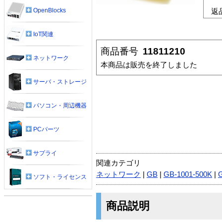
OpenBlocks
返
IoT関連
商品番号
11811210
ネットワーク
本商品は販売を終了しました
サーバ・ストレージ
パソコン・周辺機器
PCパーツ
サプライ
関連カテゴリ
ネットワーク
|
GB
|
GB-1001-500K
|
ソフト・ライセンス
商品説明