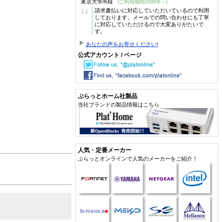
東京大学/K様
(ご利用期間2009年～)
“
請求書払いに対応していただいているので利用
しております。メールでの問い合わせにも丁寧
に対応していただけるので大変ありがたいで
す。
あなたの声をお寄せください!
公式アカウント / ページ
ぷらっとホーム社製品
当社ブランドの製品情報はこちら
人気・定番メーカー
ぷらっとオンラインで人気のメーカーをご紹介！