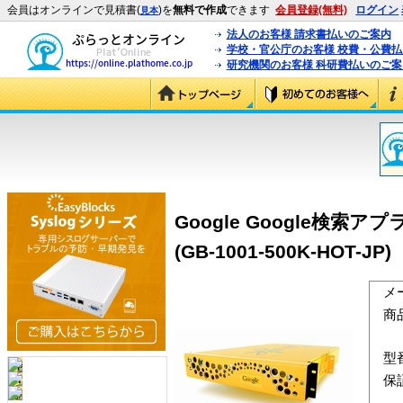
会員はオンラインで見積書(
)を
無料で作成
できます
会員登録(無料)
ログイン
見本
法人のお客様 請求書払いのご案内
学校・官公庁のお客様 校費・公費
研究機関のお客様 科研費払いのご案
Google Google
(GB-1001-500K-HOT-JP)
メ
商
型
保