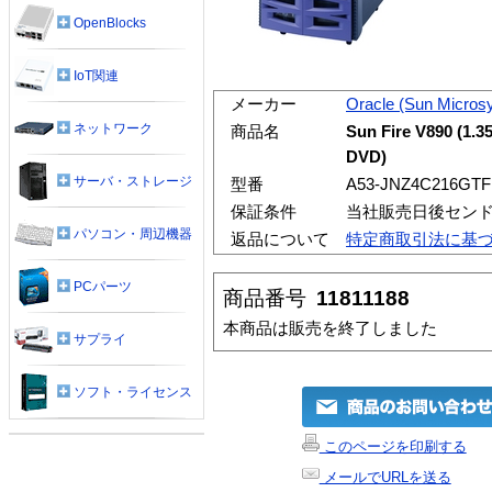
OpenBlocks
IoT関連
メーカー
Oracle (Sun Micros
ネットワーク
商品名
Sun Fire V890 (1.3
DVD)
サーバ・ストレージ
型番
A53-JNZ4C216GTF
保証条件
当社販売日後センド
パソコン・周辺機器
返品について
特定商取引法に基
PCパーツ
商品番号
11811188
本商品は販売を終了しました
サプライ
ソフト・ライセンス
このページを印刷する
メールでURLを送る