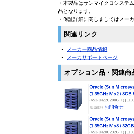
・本製品はサンマイクロシステ
品となります。
・保証詳細に関しましてはメー
関連リンク
メーカー商品情報
メーカサポートページ
オプション品・関連商
Oracle (Sun Microsy
(1.35GHzIV x2 / 8GB 
(A53-JNZ2C208GTF) [ 1181
お問合せ
販売価格
Oracle (Sun Microsy
(1.35GHzIV x8 / 32GB
(A53-JNZ8C232GTF) [ 1181