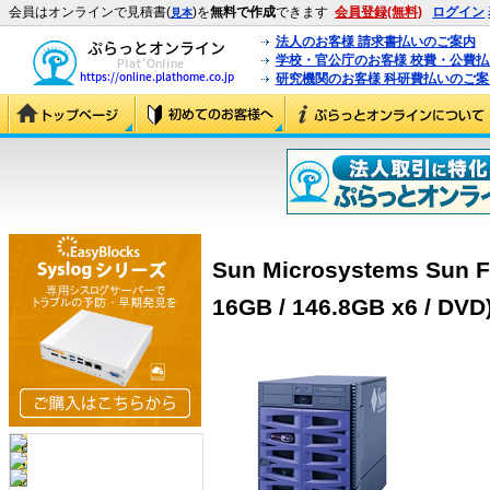
会員はオンラインで見積書(
)を
無料で作成
できます
会員登録(無料)
ログイン
見本
法人のお客様 請求書払いのご案内
学校・官公庁のお客様 校費・公費
研究機関のお客様 科研費払いのご案
Sun Microsystems Sun Fi
16GB / 146.8GB x6 / DV