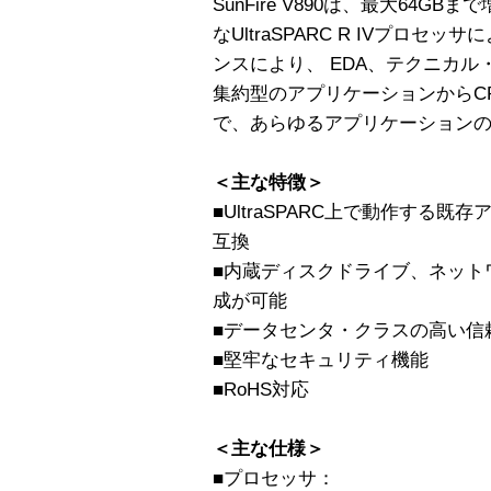
SunFire V890は、最大64
なUltraSPARC R IVプロ
ンスにより、 EDA、テクニカ
集約型のアプリケーションからCR
で、あらゆるアプリケーション
＜主な特徴＞
■UltraSPARC上で動作する
互換
■内蔵ディスクドライブ、ネット
成が可能
■データセンタ・クラスの高い信頼
■堅牢なセキュリティ機能
■RoHS対応
＜主な仕様＞
■プロセッサ：