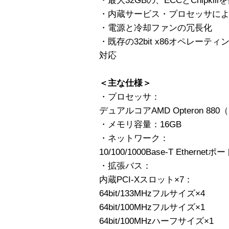
・最大32GBの、ECCとChipkil
・内蔵サービス・プロセッサによるLOM（
・電源と冷却ファンの冗長化
・既存の32bit x86オペレー
対応
＜主な仕様＞
・プロセッサ：
デュアルコアAMD Opteron 880（
・メモリ容量：16GB
・ネットワーク：
10/100/1000Base-T Ethernetポ
・拡張バス：
内蔵PCI-Xスロット×7：
64bit/133MHzフルサイズ×4
64bit/100MHzフルサイズ×1
64bit/100MHzハーフサイズ×1