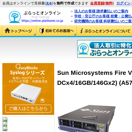
会員はオンラインで見積書(
)を
無料で作成
できます
会員登録(無料)
ログイン
見本
法人のお客様 請求書払いのご案内
学校・官公庁のお客様 校費・公費
研究機関のお客様 科研費払いのご案
Sun Microsystems Fire 
DCx4/16GB/146Gx2) (A5