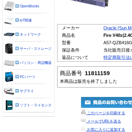
OpenBlocks
IoT関連
メーカー
Oracle (Sun M
ネットワーク
商品名
Fire V40z(2.
型番
A57-QZB416
サーバ・ストレージ
保証条件
当社販売日後
返品について
特定商取引法
パソコン・周辺機器
商品番号
11811159
PCパーツ
本商品は販売を終了しました
サプライ
ソフト・ライセンス
このページを印刷する
メールでURLを送る
お気に入りに追加する