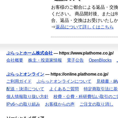
お客様のご都合による返品・交
ください。 商品開封後、または
合、返品・交換はお受けいたし
⇒
返品について詳しくはこちら
ぷらっとホーム株式会社
—
https://www.plathome.co.jp/
会社概要
株主・投資家情報
電子公告
OpenBlocks
ぷらっとオンライン
—
https://online.plathome.co.jp/
ご利用ガイド
ぷらっとオンラインについて
見積書・納
配送・決済について
よくあるご質問
特定商取引法に基
個人情報取り扱い方針
校費・公費・科研費払い取引のご
IPv6への取り組み
お客様からの声
ご注文の取り消し