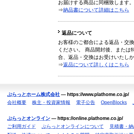
お届けする商品に同梱致します
⇒
納品書について詳細はこちら
返品について
お客様のご都合による返品・交
ください。 商品開封後、または
合、返品・交換はお受けいたし
⇒
返品について詳しくはこちら
ぷらっとホーム株式会社
—
https://www.plathome.co.jp/
会社概要
株主・投資家情報
電子公告
OpenBlocks
ぷらっとオンライン
—
https://online.plathome.co.jp/
ご利用ガイド
ぷらっとオンラインについて
見積書・納