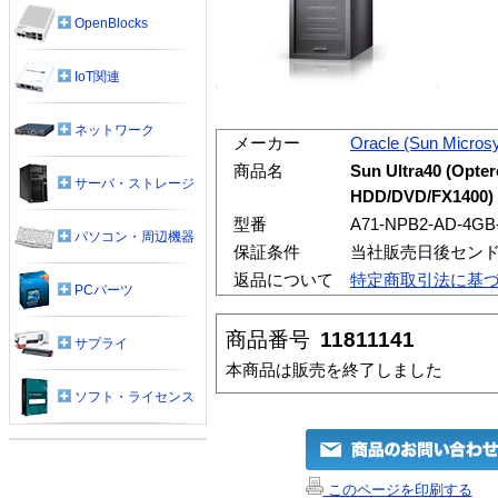
OpenBlocks
IoT関連
ネットワーク
メーカー
Oracle (Sun Micros
商品名
Sun Ultra40 (Opt
サーバ・ストレージ
HDD/DVD/FX1400)
型番
A71-NPB2-AD-4GB
パソコン・周辺機器
保証条件
当社販売日後セン
返品について
特定商取引法に基
PCパーツ
商品番号
11811141
サプライ
本商品は販売を終了しました
ソフト・ライセンス
このページを印刷する