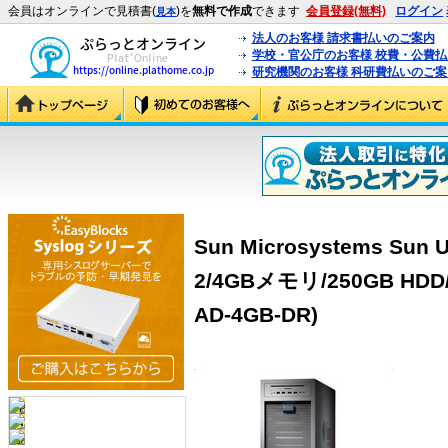
会員はオンラインで見積書(
)を
無料で作成
できます
会員登録(無料)
ログイン
見本
法人のお客様 請求書払いのご案内
学校・官公庁のお客様 校費・公費
研究機関のお客様 科研費払いのご案
Sun Microsystems Sun Ul
2/4GBメモリ/250GB HDD/D
AD-4GB-DR)