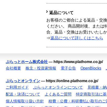
返品について
お客様のご都合による返品・交
ください。 商品開封後、または
合、返品・交換はお受けいたし
⇒
返品について詳しくはこちら
ぷらっとホーム株式会社
—
https://www.plathome.co.jp/
会社概要
株主・投資家情報
電子公告
OpenBlocks
ぷらっとオンライン
—
https://online.plathome.co.jp/
ご利用ガイド
ぷらっとオンラインについて
見積書・納
配送・決済について
よくあるご質問
特定商取引法に基
個人情報取り扱い方針
校費・公費・科研費払い取引のご