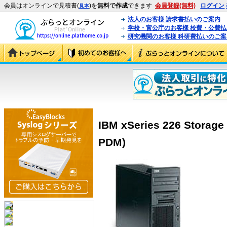
会員はオンラインで見積書(
)を
無料で作成
できます
会員登録(無料)
ログイン
見本
法人のお客様 請求書払いのご案内
学校・官公庁のお客様 校費・公費
研究機関のお客様 科研費払いのご案
IBM xSeries 226 Storag
PDM)