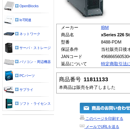
OpenBlocks
IoT関連
メーカー
IBM
ネットワーク
商品名
xSeries 226 
型番
8488-PDM
サーバ・ストレージ
保証条件
当社販売日後
JANコード
496866560530
パソコン・周辺機器
返品について
特定商取引法
PCパーツ
商品番号
11811133
本商品は販売を終了しました
サプライ
ソフト・ライセンス
このページを印刷する
メールでURLを送る