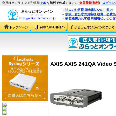
会員はオンラインで見積書(
)を
無料で作成
できます
会員登録(無料)
ログイン
見本
法人のお客様 請求書払いのご案内
学校・官公庁のお客様 校費・公費
研究機関のお客様 科研費払いのご案
AXIS AXIS 241QA Video S