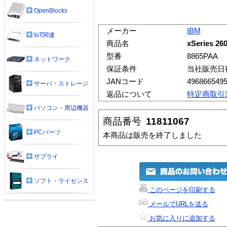
OpenBlocks
メーカー
IBM
IoT関連
商品名
xSeries 2
型番
8865PAA
ネットワーク
保証条件
当社販売日
JANコード
496866549
サーバ・ストレージ
返品について
特定商取引
パソコン・周辺機器
商品番号
11811067
PCパーツ
本商品は販売を終了しました
サプライ
ソフト・ライセンス
このページを印刷する
メールでURLを送る
お気に入りに追加する