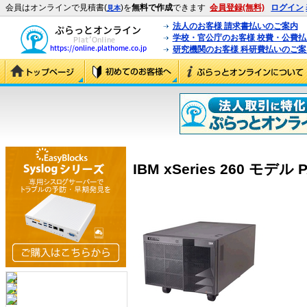
会員はオンラインで見積書(
)を
無料で作成
できます
会員登録(無料)
ログイン
見本
法人のお客様 請求書払いのご案内
学校・官公庁のお客様 校費・公費
研究機関のお客様 科研費払いのご案
IBM xSeries 260 モデル P