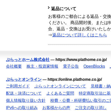
返品について
お客様のご都合による返品・交
ください。 商品開封後、または
合、返品・交換はお受けいたし
⇒
返品について詳しくはこちら
ぷらっとホーム株式会社
—
https://www.plathome.co.jp/
会社概要
株主・投資家情報
電子公告
OpenBlocks
ぷらっとオンライン
—
https://online.plathome.co.jp/
ご利用ガイド
ぷらっとオンラインについて
見積書・納
配送・決済について
よくあるご質問
特定商取引法に基
個人情報取り扱い方針
校費・公費・科研費払い取引のご
IPv6への取り組み
お客様からの声
ご注文の取り消し