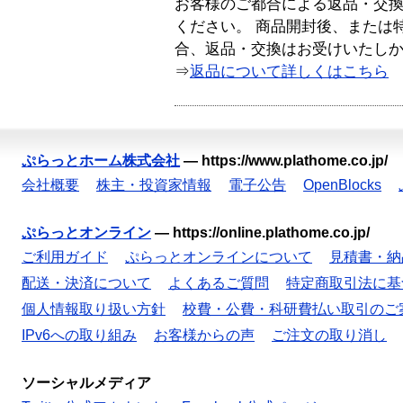
お客様のご都合による返品・交
ください。 商品開封後、または
合、返品・交換はお受けいたし
⇒
返品について詳しくはこちら
ぷらっとホーム株式会社
—
https://www.plathome.co.jp/
会社概要
株主・投資家情報
電子公告
OpenBlocks
ぷらっとオンライン
—
https://online.plathome.co.jp/
ご利用ガイド
ぷらっとオンラインについて
見積書・納
配送・決済について
よくあるご質問
特定商取引法に基
個人情報取り扱い方針
校費・公費・科研費払い取引のご
IPv6への取り組み
お客様からの声
ご注文の取り消し
ソーシャルメディア