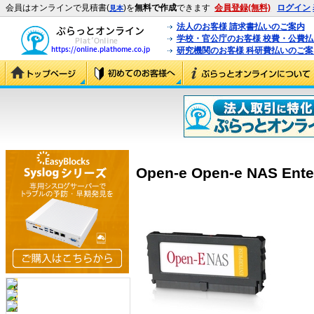
会員はオンラインで見積書(
)を
無料で作成
できます
会員登録(無料)
ログイン
見本
法人のお客様 請求書払いのご案内
学校・官公庁のお客様 校費・公費
研究機関のお客様 科研費払いのご案
Open-e Open-e NAS Ente