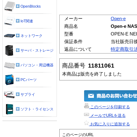
OpenBlocks
メーカー
Open-e
IoT関連
商品名
Open-e NAS 
型番
OPEN-E NE
ネットワーク
保証条件
当社販売日
返品について
特定商取引
サーバ・ストレージ
商品番号
11811061
パソコン・周辺機器
本商品は販売を終了しました
PCパーツ
サプライ
このページを印刷する
ソフト・ライセンス
メールでURLを送る
お気に入りに追加する
このページのURL