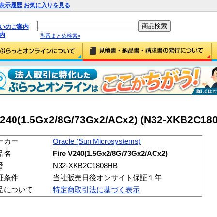
表示履歴
お気に入りを見る
払いのご案内
内
型番まとめ検索»
V240(1.5Gx2/8G/73Gx2/ACx2) (N32-XKB2C18
ーカー
Oracle (Sun Microsystems)
品名
Fire V240(1.5Gx2/8G/73Gx2/ACx2)
番
N32-XKB2C1808HB
証条件
当社販売日後オンサイト保証１年
品について
特定商取引法に基づく表示