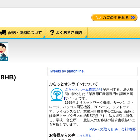
Tweets by platonline
08HB)
ぷらっとオンラインについて
ぷらっとホーム株式会社
が運用する、法人取
引に特化した「業務用IT機器専門の調達支援
サイト」です。
1999年よりネットワーク機器、サーバ、スト
レージ、パソコン周辺機器、PCパーツ、ソフトウェ
ア、ライセンスなど、業務用IT機器中心に販売。品揃え
は業界トップクラスの約5.5万点です。法人取引に特化
し、学校・官公庁・一般法人のお客様の請求書後払いに
も対応しています。
IPv6への取り組み
会社概要
お客様からの声
もっと見る