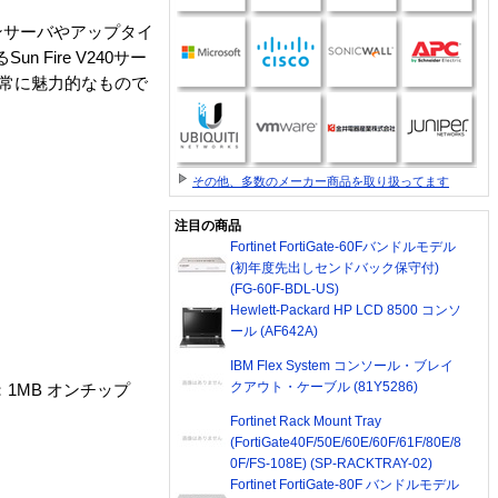
ョンサーバやアップタイ
ire V240サー
非常に魅力的なもので
その他、多数のメーカー商品を取り扱ってます
注目の商品
Fortinet FortiGate-60Fバンドルモデル
(初年度先出しセンドバック保守付)
(FG-60F-BDL-US)
Hewlett-Packard HP LCD 8500 コンソ
ール (AF642A)
IBM Flex System コンソール・ブレイ
クアウト・ケーブル (81Y5286)
ュ：1MB オンチップ
Fortinet Rack Mount Tray
(FortiGate40F/50E/60E/60F/61F/80E/8
0F/FS-108E) (SP-RACKTRAY-02)
Fortinet FortiGate-80F バンドルモデル