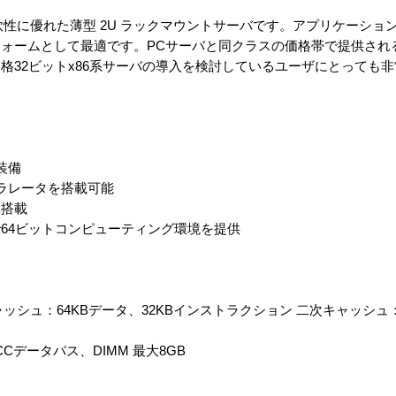
張性と柔軟性に優れた薄型 2U ラックマウントサーバです。アプリケーシ
ムとして最適です。PCサーバと同クラスの価格帯で提供されるSun F
格32ビットx86系サーバの導入を検討しているユーザにとっても
準装備
セラレータを搭載可能
準搭載
で64ビットコンピューティング環境を提供
Hx2 一次キャッシュ：64KBデータ、32KBインストラクション 二次キャッシ
 + ECCデータパス、DIMM 最大8GB