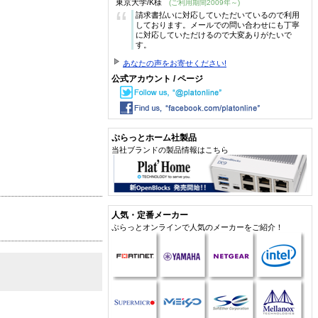
東京大学/K様
(ご利用期間2009年～)
“
請求書払いに対応していただいているので利用
しております。メールでの問い合わせにも丁寧
に対応していただけるので大変ありがたいで
す。
あなたの声をお寄せください!
公式アカウント / ページ
ぷらっとホーム社製品
当社ブランドの製品情報はこちら
人気・定番メーカー
ぷらっとオンラインで人気のメーカーをご紹介！