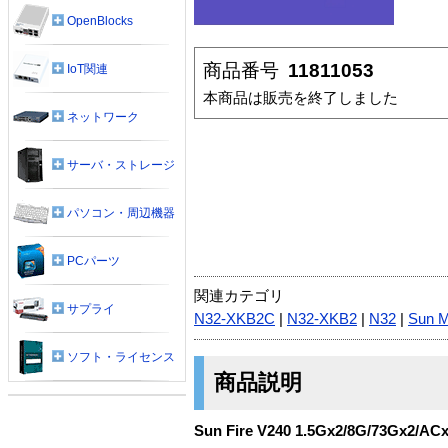
OpenBlocks
商品番号
11811053
IoT関連
本商品は販売を終了しました
ネットワーク
サーバ・ストレージ
パソコン・周辺機器
PCパーツ
関連カテゴリ
サプライ
N32-XKB2C
|
N32-XKB2
|
N32
|
Sun M
ソフト・ライセンス
商品説明
Sun Fire V240 1.5Gx2/8G/73Gx2/AC