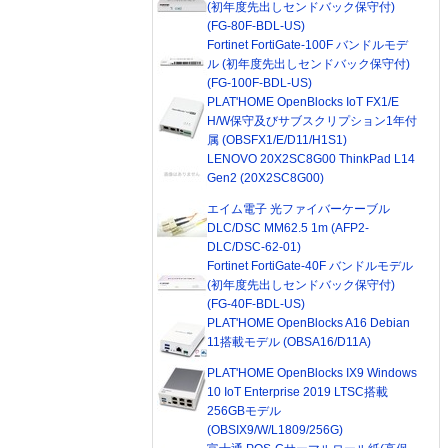
(初年度先出しセンドバック保守付)
(FG-80F-BDL-US)
Fortinet FortiGate-100F バンドルモデ
ル (初年度先出しセンドバック保守付)
(FG-100F-BDL-US)
PLAT'HOME OpenBlocks IoT FX1/E
H/W保守及びサブスクリプション1年付
属 (OBSFX1/E/D11/H1S1)
LENOVO 20X2SC8G00 ThinkPad L14
Gen2 (20X2SC8G00)
エイム電子 光ファイバーケーブル
DLC/DSC MM62.5 1m (AFP2-
DLC/DSC-62-01)
Fortinet FortiGate-40F バンドルモデル
(初年度先出しセンドバック保守付)
(FG-40F-BDL-US)
PLAT'HOME OpenBlocks A16 Debian
11搭載モデル (OBSA16/D11A)
PLAT'HOME OpenBlocks IX9 Windows
10 IoT Enterprise 2019 LTSC搭載
256GBモデル
(OBSIX9/W/L1809/256G)