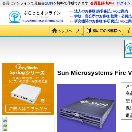
会員はオンラインで見積書(
)を
無料で作成
できます
会員登録(無料)
ログイン
見本
法人のお客様 請求書払いのご案内
学校・官公庁のお客様 校費・公費
研究機関のお客様 科研費払いのご案
Sun Microsystems Fire 
メ
商
型
保
返