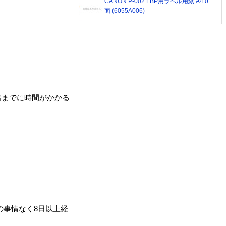
CANON P-002 LBP用ラベル用紙 A4 0
面 (6055A006)
着までに時間がかかる
の事情なく8日以上経