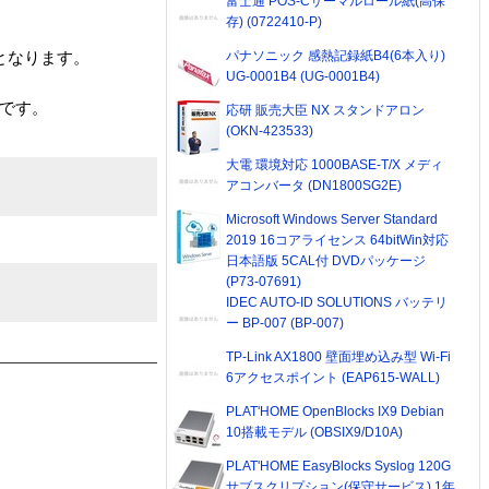
富士通 POS-Cサーマルロール紙(高保
存) (0722410-P)
パナソニック 感熱記録紙B4(6本入り)
となります。
UG-0001B4 (UG-0001B4)
0です。
応研 販売大臣 NX スタンドアロン
(OKN-423533)
大電 環境対応 1000BASE-T/X メディ
アコンバータ (DN1800SG2E)
Microsoft Windows Server Standard
2019 16コアライセンス 64bitWin対応
日本語版 5CAL付 DVDパッケージ
(P73-07691)
IDEC AUTO-ID SOLUTIONS バッテリ
ー BP-007 (BP-007)
TP-Link AX1800 壁面埋め込み型 Wi-Fi
6アクセスポイント (EAP615-WALL)
PLAT'HOME OpenBlocks IX9 Debian
10搭載モデル (OBSIX9/D10A)
PLAT'HOME EasyBlocks Syslog 120G
サブスクリプション(保守サービス) 1年