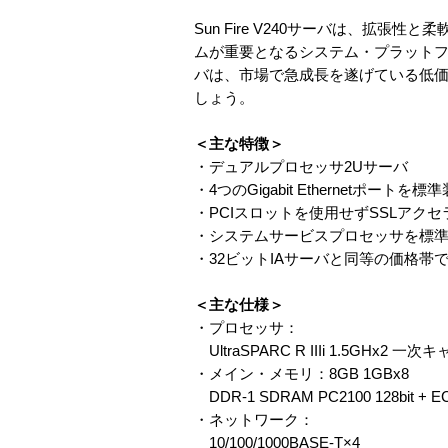
Sun Fire V240サーバは、拡
ムが重要となるシステム・プラットフォー
バは、市場で急成長を遂げている低価
しょう。
＜主な特徴＞
・デュアルプロセッサ2Uサーバ
・4つのGigabit Ethernetポートを標
・PCIスロットを使用せずSSLアク
・システムサービスプロセッサを標
・32ビットIAサーバと同等の価格帯
＜主な仕様＞
・プロセッサ：
UltraSPARC R IIIi 1.5G
・メイン・メモリ：8GB 1GBx8
DDR-1 SDRAM PC2100 128bit
・ネットワーク：
10/100/1000BASE-T×4