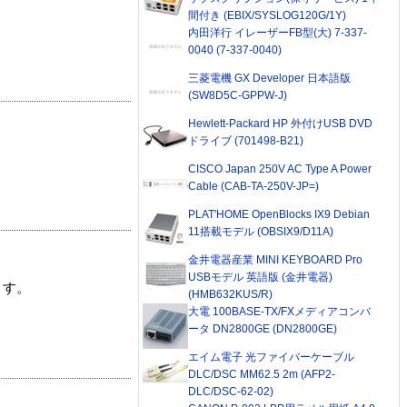
間付き (EBIX/SYSLOG120G/1Y)
内田洋行 イレーザーFB型(大) 7-337-
0040 (7-337-0040)
三菱電機 GX Developer 日本語版
(SW8D5C-GPPW-J)
Hewlett-Packard HP 外付けUSB DVD
ドライブ (701498-B21)
CISCO Japan 250V AC Type A Power
Cable (CAB-TA-250V-JP=)
PLAT'HOME OpenBlocks IX9 Debian
11搭載モデル (OBSIX9/D11A)
金井電器産業 MINI KEYBOARD Pro
USBモデル 英語版 (金井電器)
ます。
(HMB632KUS/R)
大電 100BASE-TX/FXメディアコンバ
ータ DN2800GE (DN2800GE)
エイム電子 光ファイバーケーブル
DLC/DSC MM62.5 2m (AFP2-
DLC/DSC-62-02)