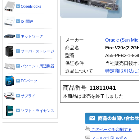
OpenBlocks
IoT関連
ネットワーク
メーカー
Oracle (Sun Mi
商品名
Fire V20z(2.2
サーバ・ストレージ
型番
A55-PFB2-1-8
保証条件
当社販売日後オ
パソコン・周辺機器
返品について
特定商取引法に
PCパーツ
商品番号
11811041
本商品は販売を終了しました
サプライ
ソフト・ライセンス
このページを印刷する
メールでURLを送る