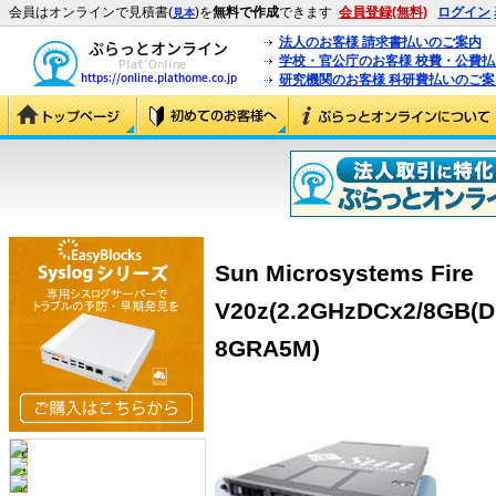
会員はオンラインで見積書(
)を
無料で作成
できます
会員登録(無料)
ログイン
見本
法人のお客様 請求書払いのご案内
学校・官公庁のお客様 校費・公費
研究機関のお客様 科研費払いのご案
Sun Microsystems Fire
V20z(2.2GHzDCx2/8GB(DD
8GRA5M)