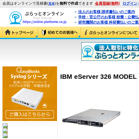
会員はオンラインで見積書(
)を
無料で作成
できます
会員登録(無料)
ログイン
見本
法人のお客様 請求書払いのご案内
学校・官公庁のお客様 校費・公費
研究機関のお客様 科研費払いのご案
IBM eServer 326 MODEL 