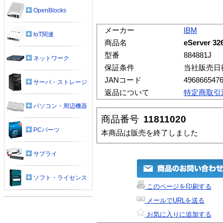
OpenBlocks
メーカー
IBM
IoT関連
商品名
eServer 3
型番
884881J
ネットワーク
保証条件
当社販売日
JANコード
496866547
サーバ・ストレージ
返品について
特定商取引
パソコン・周辺機器
商品番号
11811020
PCパーツ
本商品は販売を終了しました
サプライ
ソフト・ライセンス
このページを印刷する
メールでURLを送る
お気に入りに追加する