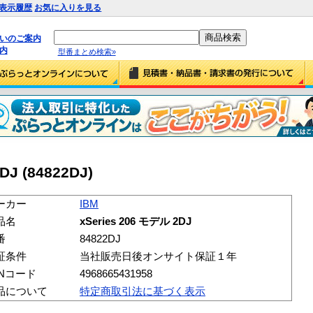
表示履歴
お気に入りを見る
払いのご案内
内
型番まとめ検索»
DJ (84822DJ)
ーカー
IBM
品名
xSeries 206 モデル 2DJ
番
84822DJ
証条件
当社販売日後オンサイト保証１年
ANコード
4968665431958
品について
特定商取引法に基づく表示