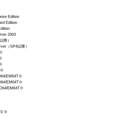
ise Edition
rd Edition
dition
rver 2003
SP4以降）
 Server（SP4以降）
 ※
6※
6※
6※
AMD64/EM64T※
AMD64/EM64T※
 AMD64/EM64T※
P3 ※