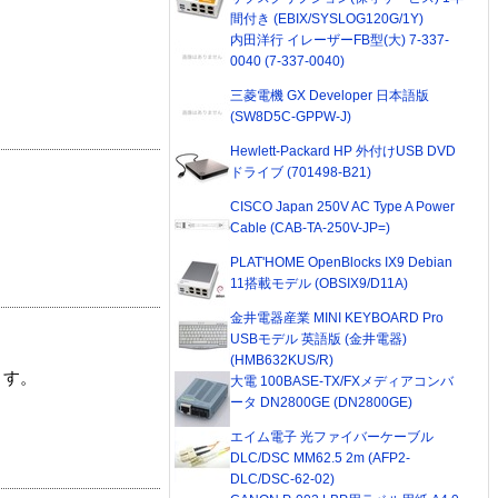
間付き (EBIX/SYSLOG120G/1Y)
内田洋行 イレーザーFB型(大) 7-337-
0040 (7-337-0040)
三菱電機 GX Developer 日本語版
(SW8D5C-GPPW-J)
Hewlett-Packard HP 外付けUSB DVD
ドライブ (701498-B21)
CISCO Japan 250V AC Type A Power
Cable (CAB-TA-250V-JP=)
PLAT'HOME OpenBlocks IX9 Debian
11搭載モデル (OBSIX9/D11A)
金井電器産業 MINI KEYBOARD Pro
USBモデル 英語版 (金井電器)
(HMB632KUS/R)
ます。
大電 100BASE-TX/FXメディアコンバ
ータ DN2800GE (DN2800GE)
エイム電子 光ファイバーケーブル
DLC/DSC MM62.5 2m (AFP2-
DLC/DSC-62-02)