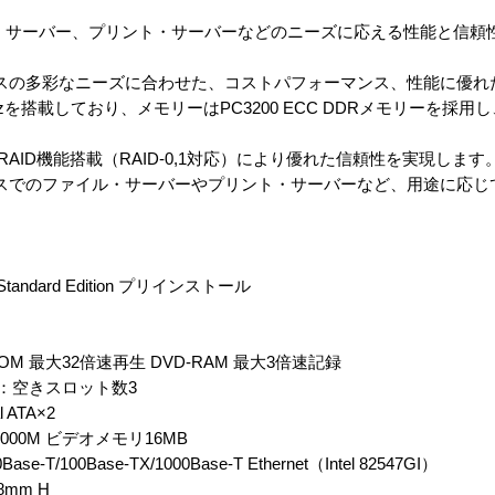
ル・サーバー、プリント・サーバーなどのニーズに応える性能と信頼
規模ビジネスの多彩なニーズに合わせた、コストパフォーマンス、性能に優
 GHzを搭載しており、メモリーはPC3200 ECC DDRメモリーを採
準でRAID機能搭載（RAID-0,1対応）により優れた信頼性を実現します
規模ビジネスでのファイル・サーバーやプリント・サーバーなど、用途に応
03 Standard Edition プリインストール
ROM 最大32倍速再生 DVD-RAM 最大3倍速記録
MB：空きスロット数3
 ATA×2
7000M ビデオメモリ16MB
0Base-TX/1000Base-T Ethernet（Intel 82547GI）
8mm H