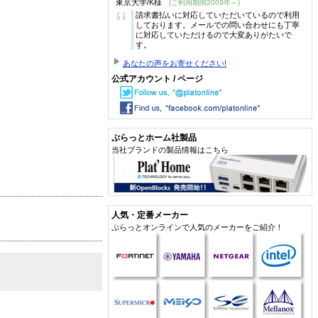
東京大学/K様
(ご利用期間2009年～)
“
請求書払いに対応していただいているので利用
しております。メールでの問い合わせにも丁寧
に対応していただけるので大変ありがたいで
す。
あなたの声をお寄せください!
公式アカウント / ページ
ぷらっとホーム社製品
当社ブランドの製品情報はこちら
人気・定番メーカー
ぷらっとオンラインで人気のメーカーをご紹介！