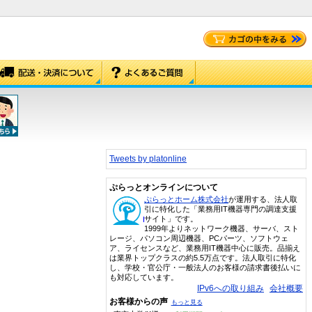
Tweets by platonline
ぷらっとオンラインについて
ぷらっとホーム株式会社
が運用する、法人取
引に特化した「業務用IT機器専門の調達支援
サイト」です。
1999年よりネットワーク機器、サーバ、スト
レージ、パソコン周辺機器、PCパーツ、ソフトウェ
ア、ライセンスなど、業務用IT機器中心に販売。品揃え
は業界トップクラスの約5.5万点です。法人取引に特化
し、学校・官公庁・一般法人のお客様の請求書後払いに
も対応しています。
IPv6への取り組み
会社概要
お客様からの声
もっと見る