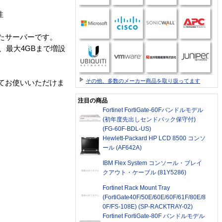
性
れたサーバーです。
用し、最大4GBまで増設
。
その他、多数のメーカー商品を取り扱ってます
じてお使いいただけま
注目の商品
Fortinet FortiGate-60Fバンドルモデル
(初年度先出しセンドバック保守付)
(FG-60F-BDL-US)
Hewlett-Packard HP LCD 8500 コンソ
ール (AF642A)
IBM Flex System コンソール・ブレイ
クアウト・ケーブル (81Y5286)
Fortinet Rack Mount Tray
(FortiGate40F/50E/60E/60F/61F/80E/8
0F/FS-108E) (SP-RACKTRAY-02)
Fortinet FortiGate-80F バンドルモデル