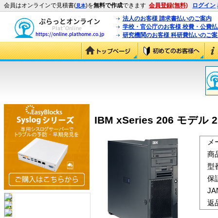
会員はオンラインで見積書(
)を
無料で作成
できます
会員登録(無料)
ログイン
見本
法人のお客様 請求書払いのご案内
学校・官公庁のお客様 校費・公費
研究機関のお客様 科研費払いのご案
IBM xSeries 206 モデル 2
メ
商
型
保
J
返