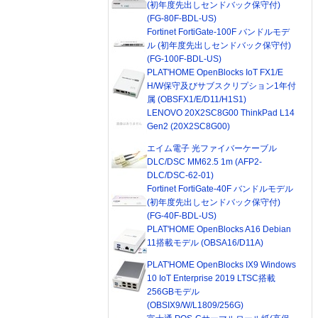
(初年度先出しセンドバック保守付)
(FG-80F-BDL-US)
Fortinet FortiGate-100F バンドルモデ
ル (初年度先出しセンドバック保守付)
(FG-100F-BDL-US)
PLAT'HOME OpenBlocks IoT FX1/E
H/W保守及びサブスクリプション1年付
属 (OBSFX1/E/D11/H1S1)
LENOVO 20X2SC8G00 ThinkPad L14
Gen2 (20X2SC8G00)
エイム電子 光ファイバーケーブル
DLC/DSC MM62.5 1m (AFP2-
DLC/DSC-62-01)
Fortinet FortiGate-40F バンドルモデル
(初年度先出しセンドバック保守付)
(FG-40F-BDL-US)
PLAT'HOME OpenBlocks A16 Debian
11搭載モデル (OBSA16/D11A)
PLAT'HOME OpenBlocks IX9 Windows
10 IoT Enterprise 2019 LTSC搭載
256GBモデル
(OBSIX9/W/L1809/256G)