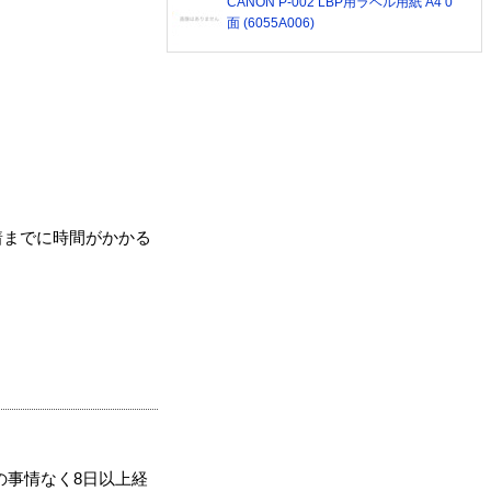
CANON P-002 LBP用ラベル用紙 A4 0
面 (6055A006)
着までに時間がかかる
の事情なく8日以上経