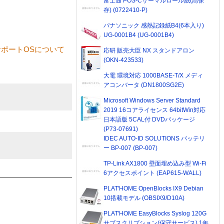
富士通 POS-Cサーマルロール紙(高保
存) (0722410-P)
パナソニック 感熱記録紙B4(6本入り)
UG-0001B4 (UG-0001B4)
ポートOSについて
応研 販売大臣 NX スタンドアロン
(OKN-423533)
大電 環境対応 1000BASE-T/X メディ
アコンバータ (DN1800SG2E)
Microsoft Windows Server Standard
2019 16コアライセンス 64bitWin対応
日本語版 5CAL付 DVDパッケージ
(P73-07691)
IDEC AUTO-ID SOLUTIONS バッテリ
ー BP-007 (BP-007)
TP-Link AX1800 壁面埋め込み型 Wi-Fi
6アクセスポイント (EAP615-WALL)
PLAT'HOME OpenBlocks IX9 Debian
10搭載モデル (OBSIX9/D10A)
PLAT'HOME EasyBlocks Syslog 120G
サブスクリプション(保守サービス) 1年