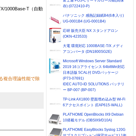
富士通 POS-Cサーマルロール紙(高保
存) (0722410-P)
X/1000Base-T（自動
パナソニック 感熱記録紙B4(6本入り)
UG-0001B4 (UG-0001B4)
応研 販売大臣 NX スタンドアロン
(OKN-423533)
大電 環境対応 1000BASE-T/X メディ
アコンバータ (DN1800SG2E)
Microsoft Windows Server Standard
2019 16コアライセンス 64bitWin対応
日本語版 5CAL付 DVDパッケージ
る複合理論性能で除
(P73-07691)
IDEC AUTO-ID SOLUTIONS バッテリ
ー BP-007 (BP-007)
TP-Link AX1800 壁面埋め込み型 Wi-Fi
6アクセスポイント (EAP615-WALL)
PLAT'HOME OpenBlocks IX9 Debian
10搭載モデル (OBSIX9/D10A)
PLAT'HOME EasyBlocks Syslog 120G
サブスクリプション(保守サービス) 1年