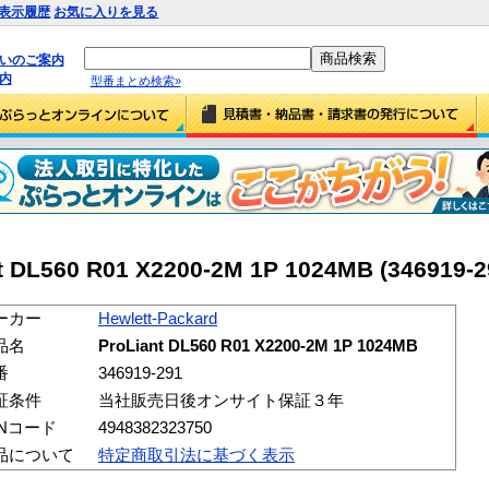
表示履歴
お気に入りを見る
払いのご案内
内
型番まとめ検索»
nt DL560 R01 X2200-2M 1P 1024MB (346919-2
ーカー
Hewlett-Packard
品名
ProLiant DL560 R01 X2200-2M 1P 1024MB
番
346919-291
証条件
当社販売日後オンサイト保証３年
ANコード
4948382323750
品について
特定商取引法に基づく表示