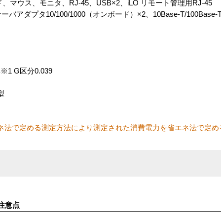
ウス、モニタ、RJ-45、USB×2、iLO リモート管理用RJ-45
tサーバアダプタ10/100/1000（オンボード）×2、10Base-T/100Base-T
 G区分0.039
型
ネ法で定める測定方法により測定された消費電力を省エネ法で定め
注意点