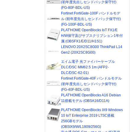
(初年度先出しセンドバック保守付)
(FG-80F-BDL-US)
Fortinet FortiGate-100F バンドルモデ
ル (初年度先出しセンドバック保守付)
(FG-100F-BDL-US)
PLAT'HOME OpenBlocks IoT FX1/E
H/W保守及びサブスクリプション1年付
属 (OBSFX1/E/D11/H1S1)
LENOVO 20X2SC8G00 ThinkPad L14
Gen2 (20X2SC8G00)
エイム電子 光ファイバーケーブル
DLC/DSC MM62.5 1m (AFP2-
DLC/DSC-62-01)
Fortinet FortiGate-40F バンドルモデル
(初年度先出しセンドバック保守付)
(FG-40F-BDL-US)
PLAT'HOME OpenBlocks A16 Debian
11搭載モデル (OBSA16/D11A)
PLAT'HOME OpenBlocks IX9 Windows
10 IoT Enterprise 2019 LTSC搭載
256GBモデル
(OBSIX9/W/L1809/256G)