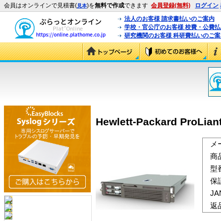
会員はオンラインで見積書(
)を
無料で作成
できます
会員登録(無料)
ログイン
見本
法人のお客様 請求書払いのご案内
学校・官公庁のお客様 校費・公費
研究機関のお客様 科研費払いのご案
Hewlett-Packard ProLia
メ
商
型
保
J
返