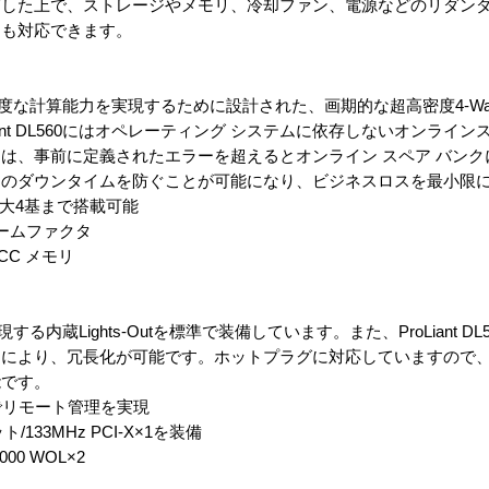
慮した上で、ストレージやメモリ、冷却ファン、電源などのリダン
にも対応できます。
解析など高度な計算能力を実現するために設計された、画期的な超高密度4-W
ant DL560にはオペレーティング システムに依存しないオンライ
は、事前に定義されたエラーを超えるとオンライン スペア バンク
ムのダウンタイムを防ぐことが可能になり、ビジネスロスを最小限
を最大4基まで搭載可能
ームファクタ
CC メモリ
用
を実現する内蔵Lights-Outを標準で装備しています。また、ProLiant 
とにより、冗長化が可能です。ホットプラグに対応していますので
能です。
搭載でリモート管理を実現
ト/133MHz PCI-X×1を装備
/1000 WOL×2