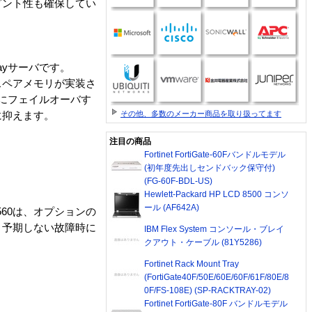
ダント性も確保してい
ayサーバです。
ンスペアメモリが実装さ
にフェイルオーバす
その他、多数のメーカー商品を取り扱ってます
に抑えます。
注目の商品
Fortinet FortiGate-60Fバンドルモデル
(初年度先出しセンドバック保守付)
(FG-60F-BDL-US)
Hewlett-Packard HP LCD 8500 コンソ
ール (AF642A)
DL560は、オプションの
、予期しない故障時に
IBM Flex System コンソール・ブレイ
クアウト・ケーブル (81Y5286)
Fortinet Rack Mount Tray
(FortiGate40F/50E/60E/60F/61F/80E/8
0F/FS-108E) (SP-RACKTRAY-02)
Fortinet FortiGate-80F バンドルモデル