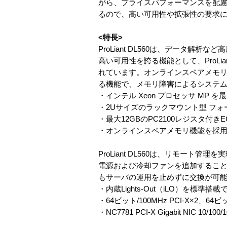
がら、プライスパフォーマンスを配
るので、高い可用性や拡張性の要求
<特長>
ProLiant DL560は、データ
高い可用性を誇る機能として、ProLi
れています。オンラインスペアメモリ
る機能で、メモリ障害によるシステ
・インテル Xeon プロセッサ MP 
・2Uサイズのラックマウント型 フォ
・最大12GBのPC2100レジスタ付きE
・オンラインスペアメモリ機能を採
ProLiant DL560は、リモート管理
電源および冷却ファンを追加するこ
もサーバの運用を止めずに交換が可
・内蔵Lights-Out（iLO）を標準
・64ビット/100MHz PCI-X×2、64ビッ
・NC7781 PCI-X Gigabit NIC 10/100