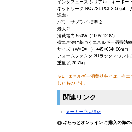
インタフェース シリアル、キーボード、マ
ネットワーク NC7781 PCI-X Gigabi
認識）
パワーサプライ 標準 2
最大 2
消費電力 550W（100V-120V）
省エネ法に基づくエネルギー消費効率※1
サイズ（W×D×H） 445×654×86mm
フォームファクタ 2Uラックマウント
重量 約20.7kg
※1、エネルギー消費効率とは、省エ
したものです。
関連リンク
メーカー商品情報
ぷらっとオンライン ご購入の際の