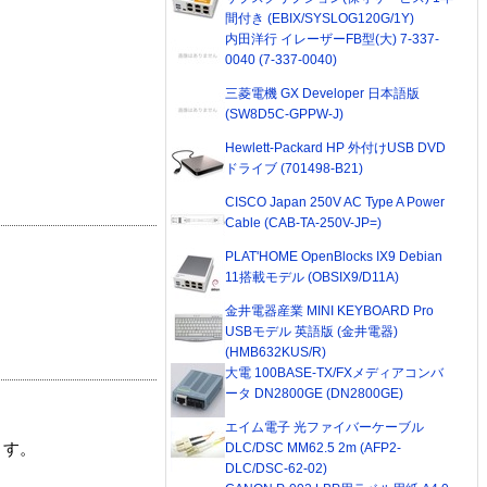
間付き (EBIX/SYSLOG120G/1Y)
内田洋行 イレーザーFB型(大) 7-337-
0040 (7-337-0040)
三菱電機 GX Developer 日本語版
(SW8D5C-GPPW-J)
Hewlett-Packard HP 外付けUSB DVD
ドライブ (701498-B21)
CISCO Japan 250V AC Type A Power
Cable (CAB-TA-250V-JP=)
PLAT'HOME OpenBlocks IX9 Debian
11搭載モデル (OBSIX9/D11A)
金井電器産業 MINI KEYBOARD Pro
USBモデル 英語版 (金井電器)
(HMB632KUS/R)
大電 100BASE-TX/FXメディアコンバ
ータ DN2800GE (DN2800GE)
エイム電子 光ファイバーケーブル
DLC/DSC MM62.5 2m (AFP2-
ます。
DLC/DSC-62-02)