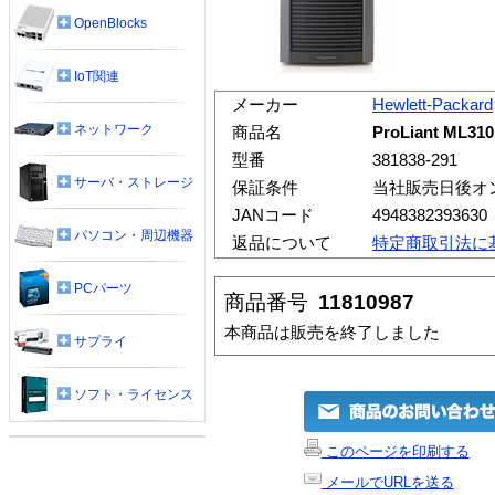
OpenBlocks
IoT関連
メーカー
Hewlett-Packard
ネットワーク
商品名
ProLiant ML31
型番
381838-291
サーバ・ストレージ
保証条件
当社販売日後オ
JANコード
4948382393630
パソコン・周辺機器
返品について
特定商取引法に
PCパーツ
商品番号
11810987
本商品は販売を終了しました
サプライ
ソフト・ライセンス
このページを印刷する
メールでURLを送る