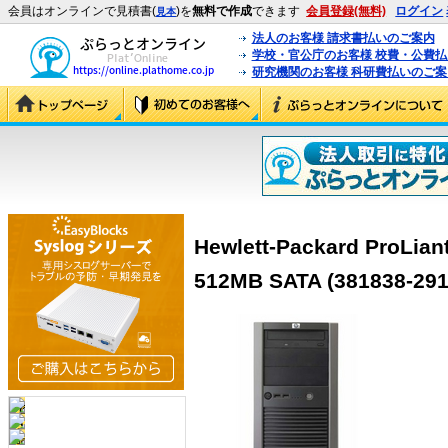
会員はオンラインで見積書(
)を
無料で作成
できます
会員登録(無料)
ログイン
見本
法人のお客様 請求書払いのご案内
学校・官公庁のお客様 校費・公費
研究機関のお客様 科研費払いのご案
Hewlett-Packard ProLia
512MB SATA (381838-291