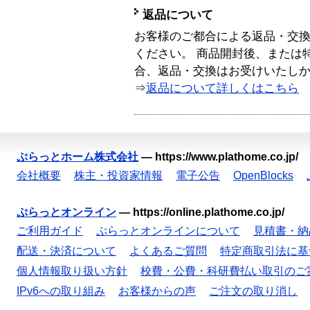
返品について
お客様のご都合による返品・交
ください。 商品開封後、または
合、返品・交換はお受けいたし
⇒
返品について詳しくはこちら
ぷらっとホーム株式会社
—
https://www.plathome.co.jp/
会社概要
株主・投資家情報
電子公告
OpenBlocks
ぷらっとオンライン
—
https://online.plathome.co.jp/
ご利用ガイド
ぷらっとオンラインについて
見積書・納
配送・決済について
よくあるご質問
特定商取引法に基
個人情報取り扱い方針
校費・公費・科研費払い取引のご
IPv6への取り組み
お客様からの声
ご注文の取り消し