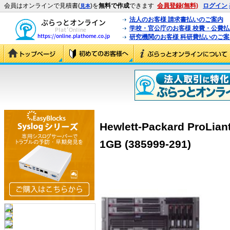
会員はオンラインで見積書(
)を
無料で作成
できます
会員登録(無料)
ログイン
見本
法人のお客様 請求書払いのご案内
学校・官公庁のお客様 校費・公費
研究機関のお客様 科研費払いのご案
Hewlett-Packard ProLia
1GB (385999-291)