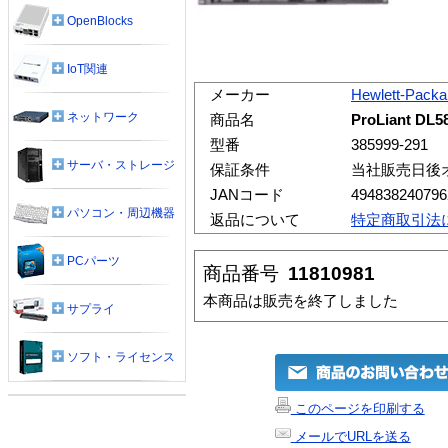
OpenBlocks
IoT関連
メーカー
Hewlett-Packa
ネットワーク
商品名
ProLiant DL5
型番
385999-291
サーバ・ストレージ
保証条件
当社販売日後
JANコード
494838240796
パソコン・周辺機器
返品について
特定商取引法
PCパーツ
商品番号
11810981
本商品は販売を終了しました
サプライ
ソフト・ライセンス
このページを印刷する
メールでURLを送る