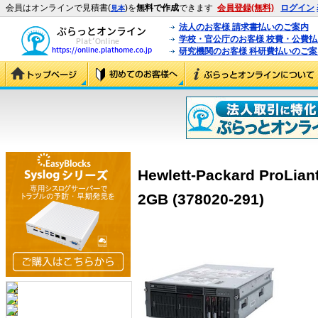
会員はオンラインで見積書(
)を
無料で作成
できます
会員登録(無料)
ログイン
見本
法人のお客様 請求書払いのご案内
学校・官公庁のお客様 校費・公費
研究機関のお客様 科研費払いのご案
Hewlett-Packard ProLia
2GB (378020-291)