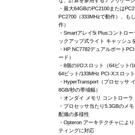
な、計算を多用するアプリケー
・最大64GBのPC2100またはPC2
PC2700（333MHzで動作）、もし
作）
・Smartアレイ5i Plusコント
ックアップ式ライト キャッシュ
・HP NC7782デュアルポートPCI
ード）
・8個のI/Oスロット（64ビット/1
64ビット/133MHz PCI-Xスロッ
・HyperTransport（プロセ
8GB/秒の帯域幅）
・オンダイ メモリ コントローラ
・プロセッサ当たり5.3GBのメ
配備の多様性
・Opteron アーキテクチャに
ティングに対応