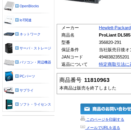
OpenBlocks
IoT関連
メーカー
Hewlett-Packard
ネットワーク
商品名
ProLiant DL58
型番
356820-291
サーバ・ストレージ
保証条件
当社販売日後オ
JANコード
4948382355201
パソコン・周辺機器
返品について
特定商取引法に
PCパーツ
商品番号
11810963
本商品は販売を終了しました
サプライ
ソフト・ライセンス
このページを印刷する
メールでURLを送る