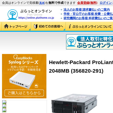
会員はオンラインで見積書(
)を
無料で作成
できます
会員登録(無料)
ログイン
見本
法人のお客様 請求書払いのご案内
学校・官公庁のお客様 校費・公費
研究機関のお客様 科研費払いのご案
Hewlett-Packard ProLia
2048MB (356820-291)