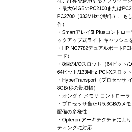
な、計算を多用するアプリケー
・最大64GBのPC2100またはPC2
PC2700（333MHzで動作）、もし
作）
・Smartアレイ5i Plusコント
ックアップ式ライト キャッシュ
・HP NC7782デュアルポートPCI
ード）
・8個のI/Oスロット（64ビット/1
64ビット/133MHz PCI-Xスロッ
・HyperTransport（プロセ
8GB/秒の帯域幅）
・オンダイ メモリ コントローラ
・プロセッサ当たり5.3GBのメ
配備の多様性
・Opteron アーキテクチャに
ティングに対応