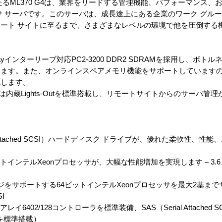
品に当たるML370 G4は、業界をリードする管理機能、パフォーマンス
サ サーバです。このサーバは、成長途上にある企業のワーク グル
ート サイトに至るまで、さまざまなレベルの環境で他を圧倒する
ayインターリーブ対応PC2-3200 DDR2 SDRAMを採用し、ボ
います。また、オンラインスペアメモリ機能をサポートしています
化します。
eration 4は内蔵Lights-Outを標準搭載し、リモートサイトからのサー
erial Attached SCSI）ハードディスク ドライブが、優れた柔軟性、
トインテルXeonプロセッサが、大幅な性能増加を実現します – 3.6、
ジをサポートする64ビットインテルXeonプロセッサを最大2基まで
I
tアレイ6402/128コントローラを標準装備、SAS（Serial Attached 
ドを標準搭載）