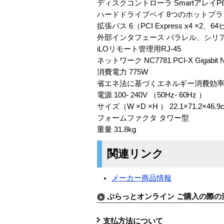
ディスクコントローラ Smartアレイ
ハードドライブベイ 8つのホットプラグ対応
拡張バス 6（PCI Express x4 ×2、64
外部インタフェース パラレル、シリアル
iLOリモート管理用RJ-45
ネットワーク NC7781 PCI-X Gigabit
消費電力 775W
省エネ法に基づくエネルギー消費効率 F
電源 100- 240V （50Hz- 60Hz ）
サイズ（W ×D ×H ） 22.1×71.2×46.9
フォームファクタ タワー型
重量 31.8kg
関連リンク
メーカー商品情報
ぷらっとオンライン ご購入の際の
支払方法について