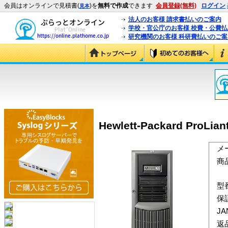
会員はオンラインで見積書(
)を
無料で作成
できます
会員登録(無料)
ログイン
見本
法人のお客様 請求書払いのご案内
学校・官公庁のお客様 校費・公費
研究機関のお客様 科研費払いのご案
Hewlett-Packard ProLia
メ
商
型
保
J
返