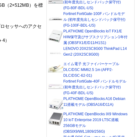
(初年度先出しセンドバック保守付)
GB（2×512MB）を標
(FG-80F-BDL-US)
Fortinet FortiGate-100F バンドルモデ
ル (初年度先出しセンドバック保守付)
(FG-100F-BDL-US)
 プロセッサへのアクセ
PLAT'HOME OpenBlocks IoT FX1/E
H/W保守及びサブスクリプション1年付
＋4）
属 (OBSFX1/E/D11/H1S1)
LENOVO 20X2SC8G00 ThinkPad L14
Gen2 (20X2SC8G00)
エイム電子 光ファイバーケーブル
DLC/DSC MM62.5 1m (AFP2-
DLC/DSC-62-01)
Fortinet FortiGate-40F バンドルモデル
(初年度先出しセンドバック保守付)
(FG-40F-BDL-US)
PLAT'HOME OpenBlocks A16 Debian
11搭載モデル (OBSA16/D11A)
PLAT'HOME OpenBlocks IX9 Windows
10 IoT Enterprise 2019 LTSC搭載
256GBモデル
）
(OBSIX9/W/L1809/256G)