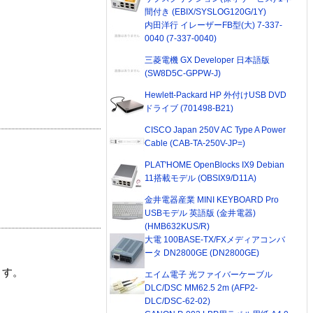
間付き (EBIX/SYSLOG120G/1Y)
内田洋行 イレーザーFB型(大) 7-337-
0040 (7-337-0040)
三菱電機 GX Developer 日本語版
(SW8D5C-GPPW-J)
Hewlett-Packard HP 外付けUSB DVD
ドライブ (701498-B21)
CISCO Japan 250V AC Type A Power
Cable (CAB-TA-250V-JP=)
PLAT'HOME OpenBlocks IX9 Debian
11搭載モデル (OBSIX9/D11A)
金井電器産業 MINI KEYBOARD Pro
USBモデル 英語版 (金井電器)
(HMB632KUS/R)
大電 100BASE-TX/FXメディアコンバ
ータ DN2800GE (DN2800GE)
ます。
エイム電子 光ファイバーケーブル
DLC/DSC MM62.5 2m (AFP2-
DLC/DSC-62-02)