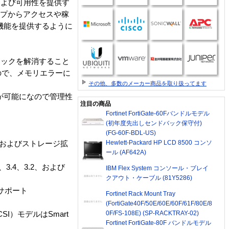
、および可用性を提供す
ープからアクセスや稼
機能を提供するように
トルネックを解消すること
ので、メモリエラーに
その他、多数のメーカー商品を取り扱ってます
バ管理が可能になので管理性
注目の商品
Fortinet FortiGate-60Fバンドルモデル
(初年度先出しセンドバック保守付)
(FG-60F-BDL-US)
Hewlett-Packard HP LCD 8500 コンソ
性能、およびストレージ拡
ール (AF642A)
3.4、3.2、および
IBM Flex System コンソール・ブレイ
クアウト・ケーブル (81Y5286)
サポート
Fortinet Rack Mount Tray
(FortiGate40F/50E/60E/60F/61F/80E/8
0F/FS-108E) (SP-RACKTRAY-02)
SCSI）モデルはSmart
Fortinet FortiGate-80F バンドルモデル