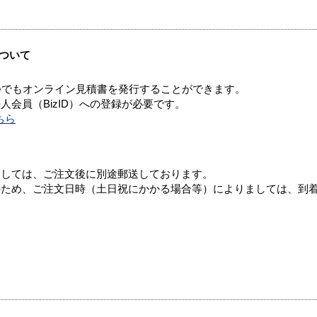
ついて
つでもオンライン見積書を発行することができます。
会員（BizID）への登録が必要です。
ちら
ましては、ご注文後に別途郵送しております。
のため、ご注文日時（土日祝にかかる場合等）によりましては、到