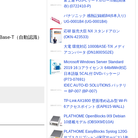
富士通 POS-Cサーマルロール紙(高保
存) (0722410-P)
パナソニック 感熱記録紙B4(6本入り)
UG-0001B4 (UG-0001B4)
応研 販売大臣 NX スタンドアロン
000Base-T（自動認識）
(OKN-423533)
大電 環境対応 1000BASE-T/X メディ
アコンバータ (DN1800SG2E)
Microsoft Windows Server Standard
2019 16コアライセンス 64bitWin対応
日本語版 5CAL付 DVDパッケージ
(P73-07691)
IDEC AUTO-ID SOLUTIONS バッテリ
ー BP-007 (BP-007)
TP-Link AX1800 壁面埋め込み型 Wi-Fi
6アクセスポイント (EAP615-WALL)
PLAT'HOME OpenBlocks IX9 Debian
10搭載モデル (OBSIX9/D10A)
PLAT'HOME EasyBlocks Syslog 120G
サブスクリプション(保守サービス) 1年