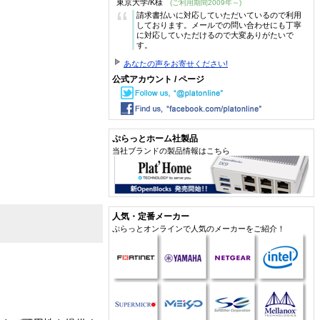
東京大学/K様
(ご利用期間2009年～)
“
請求書払いに対応していただいているので利用
しております。メールでの問い合わせにも丁寧
に対応していただけるので大変ありがたいで
す。
あなたの声をお寄せください!
公式アカウント / ページ
ぷらっとホーム社製品
当社ブランドの製品情報はこちら
人気・定番メーカー
ぷらっとオンラインで人気のメーカーをご紹介！