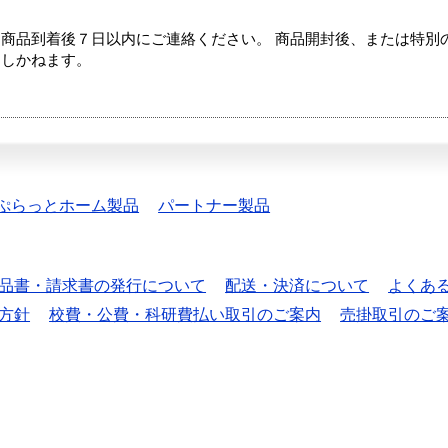
商品到着後７日以内にご連絡ください。 商品開封後、または特別
たしかねます。
ぷらっとホーム製品
パートナー製品
品書・請求書の発行について
配送・決済について
よくあ
方針
校費・公費・科研費払い取引のご案内
売掛取引のご