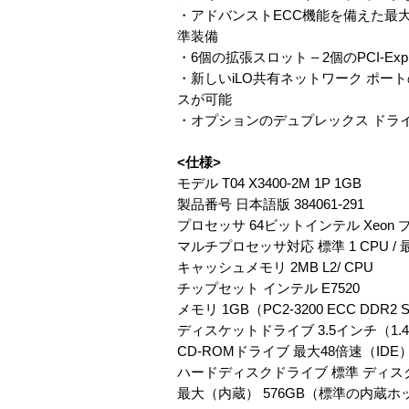
・アドバンストECC機能を備えた最大16GB
準装備
・6個の拡張スロット – 2個のPCI-Expr
・新しいiLO共有ネットワーク ポー
スが可能
・オプションのデュプレックス ドライ
<仕様>
モデル T04 X3400-2M 1P 1GB
製品番号 日本語版 384061-291
プロセッサ 64ビットインテル Xeon プ
マルチプロセッサ対応 標準 1 CPU / 最
キャッシュメモリ 2MB L2/ CPU
チップセット インテル E7520
メモリ 1GB（PC2-3200 ECC DDR2
ディスケットドライブ 3.5インチ（1.44M
CD-ROMドライブ 最大48倍速（IDE
ハードディスクドライブ 標準 ディス
最大（内蔵） 576GB（標準の内蔵ホット