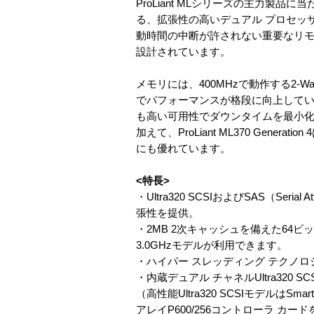
ProLiant MLシリーズの主力製
る、拡張性の高いデュアル プロセッ
動時間の中断が許されない重要なリモ
設計されています。
メモリには、400MHzで動作する2-W
でパフォーマンスが格段に向上して
も高い可用性でダウンタイムを最小
加えて、ProLiant ML370 Gen
にも優れています。
<特長>
・Ultra320 SCSIおよびSAS（S
張性を提供。
・2MB 2次キャッシュを備えた64ビッ
3.0GHzモデルが利用できます。
・ハイパー スレッディング テクノロ
・内蔵デュアル チャネルUltra320 SCS
（高性能Ultra320 SCSIモデルはSmar
アレイP600/256コントローラ カー