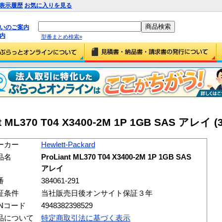
表示履歴
お気に入りを見る
払いのご案内
内
型番まとめ検索»
nt ML370 T04 X3400-2M 1P 1GB SAS アレイ (3
ーカー
Hewlett-Packard
品名
ProLiant ML370 T04 X3400-2M 1P 1GB SAS
アレイ
番
384061-291
証条件
当社販売日後オンサイト保証３年
ANコード
4948382398529
品について
特定商取引法に基づく表示