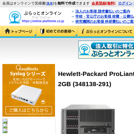
会員はオンラインで見積書(
)を
無料で作成
できます
会員登録(無料)
ログイン
見本
法人のお客様 請求書払いのご案内
学校・官公庁のお客様 校費・公費
研究機関のお客様 科研費払いのご案
Hewlett-Packard ProLia
2GB (348138-291)