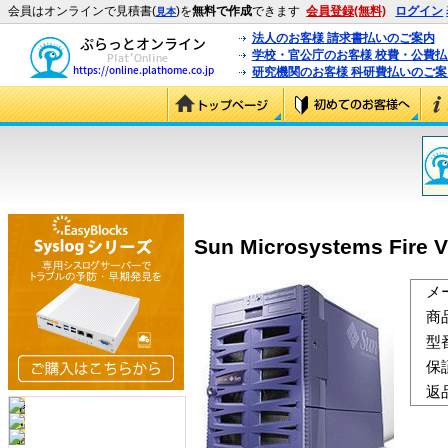
会員はオンラインで見積書(
)を
無料で作成
できます
会員登録(無料)
ログイン
見本
法人のお客様 請求書払いのご案内
学校・官公庁のお客様 校費・公費
研究機関のお客様 科研費払いのご案
Sun Microsystems Fire 
メ
商
型
保
返