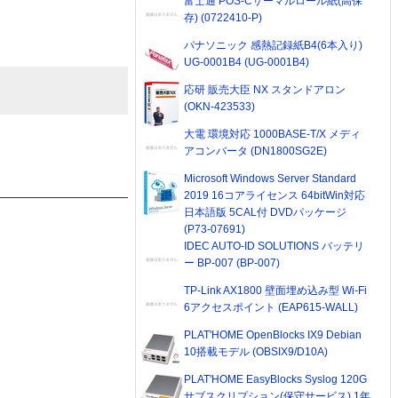
富士通 POS-Cサーマルロール紙(高保
存) (0722410-P)
パナソニック 感熱記録紙B4(6本入り)
UG-0001B4 (UG-0001B4)
応研 販売大臣 NX スタンドアロン
(OKN-423533)
大電 環境対応 1000BASE-T/X メディ
アコンバータ (DN1800SG2E)
Microsoft Windows Server Standard
2019 16コアライセンス 64bitWin対応
日本語版 5CAL付 DVDパッケージ
(P73-07691)
IDEC AUTO-ID SOLUTIONS バッテリ
ー BP-007 (BP-007)
TP-Link AX1800 壁面埋め込み型 Wi-Fi
6アクセスポイント (EAP615-WALL)
PLAT'HOME OpenBlocks IX9 Debian
10搭載モデル (OBSIX9/D10A)
PLAT'HOME EasyBlocks Syslog 120G
サブスクリプション(保守サービス) 1年