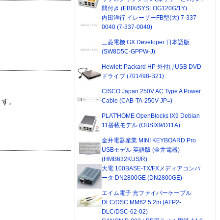
間付き (EBIX/SYSLOG120G/1Y)
内田洋行 イレーザーFB型(大) 7-337-
0040 (7-337-0040)
三菱電機 GX Developer 日本語版
(SW8D5C-GPPW-J)
Hewlett-Packard HP 外付けUSB DVD
ドライブ (701498-B21)
CISCO Japan 250V AC Type A Power
Cable (CAB-TA-250V-JP=)
ます。
PLAT'HOME OpenBlocks IX9 Debian
11搭載モデル (OBSIX9/D11A)
金井電器産業 MINI KEYBOARD Pro
USBモデル 英語版 (金井電器)
(HMB632KUS/R)
大電 100BASE-TX/FXメディアコンバ
ータ DN2800GE (DN2800GE)
エイム電子 光ファイバーケーブル
DLC/DSC MM62.5 2m (AFP2-
DLC/DSC-62-02)