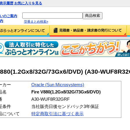
表示履歴
お気に入りを見る
払いのご案内
内
型番まとめ検索»
V880(1.2Gx8/32G/73Gx6/DVD) (A30-WUF8R3
ーカー
Oracle (Sun Microsystems)
品名
Fire V880(1.2Gx8/32G/73Gx6/DVD)
番
A30-WUF8R32GRF
証条件
当社販売日後センドバック3年保証
品について
特定商取引法に基づく表示