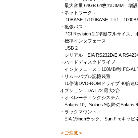
最大容量 64GB 64枚のDIMM、増設単位は1
・ネットワーク：
10BASE-T/100BASE-T ×1、1000B
・拡張バス：
PCI Revision 2.1準拠フルサイズ、ホッ
・標準インタフェース
USB 2
シリアル EIA RS232D/EIA RS4
・ハードディスクドライブ
インタフェース：100MB/秒 FC-AL 7
・リムーバブル記憶装置
10倍速DVD-ROMドライブ 40倍速C
オプション：DAT 72 最大2台
・オペレーティングシステム：
Solaris 10、Solaris 9以降のSolaris 9
・ラックマウント：
EIA 19inchラック、Sun Fireキャビ
＜ご注意＞