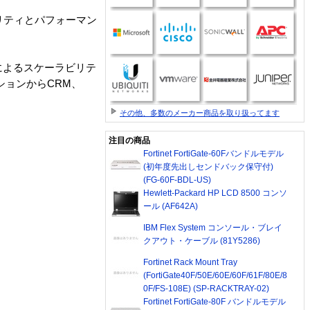
ラビリティとパフォーマン
セッサによるスケーラビリテ
ションからCRM、
その他、多数のメーカー商品を取り扱ってます
注目の商品
Fortinet FortiGate-60Fバンドルモデル
(初年度先出しセンドバック保守付)
(FG-60F-BDL-US)
Hewlett-Packard HP LCD 8500 コンソ
ール (AF642A)
IBM Flex System コンソール・ブレイ
クアウト・ケーブル (81Y5286)
Fortinet Rack Mount Tray
(FortiGate40F/50E/60E/60F/61F/80E/8
0F/FS-108E) (SP-RACKTRAY-02)
Fortinet FortiGate-80F バンドルモデル