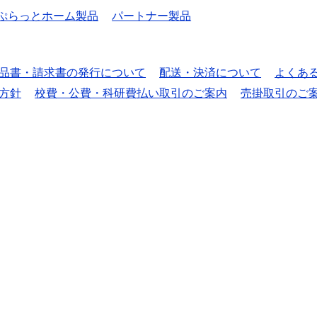
ぷらっとホーム製品
パートナー製品
品書・請求書の発行について
配送・決済について
よくあ
方針
校費・公費・科研費払い取引のご案内
売掛取引のご