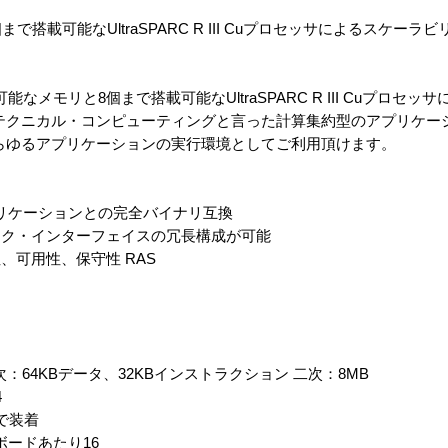
で搭載可能なUltraSPARC R III Cuプロセッサによるスケー
増設可能なメモリと8個まで搭載可能なUltraSPARC R III Cuプロ
、テクニカル・コンピューティングと言った計算集約型のアプリケー
あらゆるアプリケーションの実行環境としてご利用頂けます。
アプリケーションとの完全バイナリ互換
ーク・インターフェイスの冗長構成が可能
、可用性、保守性 RAS
Hz ×8 一次：64KBデータ、32KBインストラクション 二次：8MB
4
組で装着
ボードあたり16