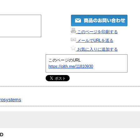
このページを印刷する
メールでURLを送る
お気に入りに追加する
このページのURL
https://plth.me/11810930
rosystems
VD