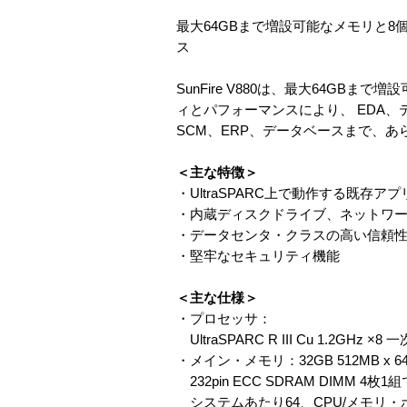
最大64GBまで増設可能なメモリと8個ま
ス
SunFire V880は、最大64GBまで
ィとパフォーマンスにより、 EDA
SCM、ERP、データベースまで、
＜主な特徴＞
・UltraSPARC上で動作する既存
・内蔵ディスクドライブ、ネットワ
・データセンタ・クラスの高い信頼性
・堅牢なセキュリティ機能
＜主な仕様＞
・プロセッサ：
UltraSPARC R III Cu 1.2G
・メイン・メモリ：32GB 512MB x 6
232pin ECC SDRAM DIMM 4枚1
システムあたり64、CPU/メモリ・