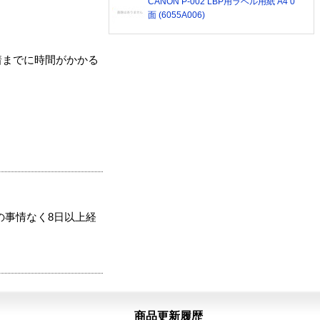
CANON P-002 LBP用ラベル用紙 A4 0
面 (6055A006)
着までに時間がかかる
の事情なく8日以上経
商品更新履歴