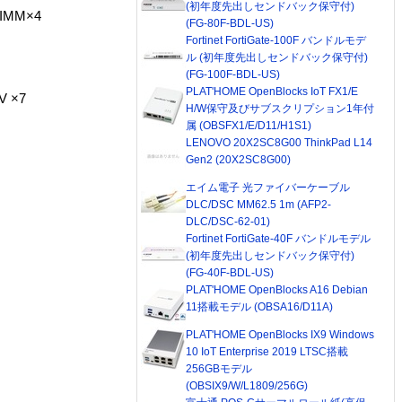
(初年度先出しセンドバック保守付)
IMM×4
(FG-80F-BDL-US)
Fortinet FortiGate-100F バンドルモデ
ル (初年度先出しセンドバック保守付)
(FG-100F-BDL-US)
PLAT'HOME OpenBlocks IoT FX1/E
 ×7
H/W保守及びサブスクリプション1年付
属 (OBSFX1/E/D11/H1S1)
LENOVO 20X2SC8G00 ThinkPad L14
Gen2 (20X2SC8G00)
エイム電子 光ファイバーケーブル
DLC/DSC MM62.5 1m (AFP2-
DLC/DSC-62-01)
Fortinet FortiGate-40F バンドルモデル
(初年度先出しセンドバック保守付)
(FG-40F-BDL-US)
PLAT'HOME OpenBlocks A16 Debian
11搭載モデル (OBSA16/D11A)
PLAT'HOME OpenBlocks IX9 Windows
10 IoT Enterprise 2019 LTSC搭載
256GBモデル
(OBSIX9/W/L1809/256G)