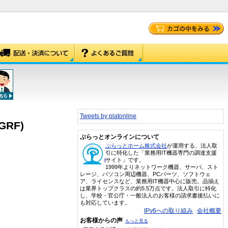
Tweets by platonline
2GRF)
ぷらっとオンラインについて
ぷらっとホーム株式会社
が運用する、法人取
引に特化した「業務用IT機器専門の調達支援
サイト」です。
1999年よりネットワーク機器、サーバ、スト
レージ、パソコン周辺機器、PCパーツ、ソフトウェ
ア、ライセンスなど、業務用IT機器中心に販売。品揃え
は業界トップクラスの約5.5万点です。法人取引に特化
し、学校・官公庁・一般法人のお客様の請求書後払いに
も対応しています。
IPv6への取り組み
会社概要
お客様からの声
もっと見る