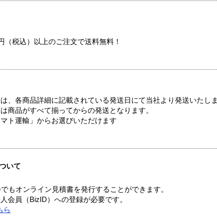
00円（税込）以上のご注文で送料無料！
ては、各商品詳細に記載されている発送日にて当社より発送いたし
送は商品がすべて揃ってからの発送となります。
ヤマト運輸」からお選びいただけます
ついて
つでもオンライン見積書を発行することができます。
会員（BizID）への登録が必要です。
ちら