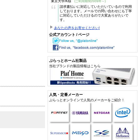
東京大学/K様
(ご利用期間2009年～)
“
請求書払いに対応していただいているので利用
しております。メールでの問い合わせにも丁寧
に対応していただけるので大変ありがたいで
す。
あなたの声をお寄せください!
公式アカウント / ページ
ぷらっとホーム社製品
当社ブランドの製品情報はこちら
人気・定番メーカー
ぷらっとオンラインで人気のメーカーをご紹介！