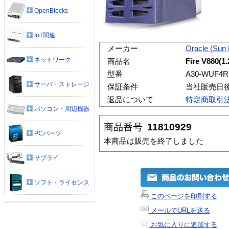
OpenBlocks
IoT関連
メーカー
Oracle (Sun
ネットワーク
商品名
Fire V880(1
型番
A30-WUF4R
サーバ・ストレージ
保証条件
当社販売日
返品について
特定商取引
パソコン・周辺機器
商品番号
11810929
PCパーツ
本商品は販売を終了しました
サプライ
ソフト・ライセンス
このページを印刷する
メールでURLを送る
お気に入りに追加する