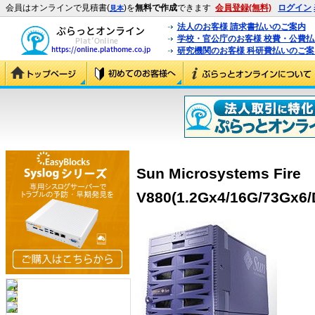
会員はオンラインで見積書(
)を
無料で作成
できます
会員登録(無料)
ログイン
見本
法人のお客様 請求書払いのご案内
学校・官公庁のお客様 校費・公費
研究機関のお客様 科研費払いのご案
Sun Microsystems Fire
V880(1.2Gx4/16G/73Gx6