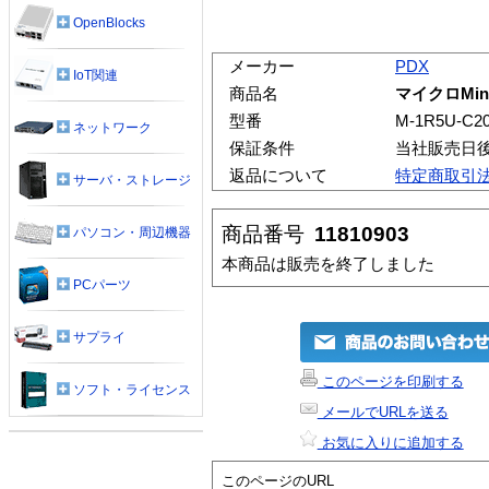
OpenBlocks
メーカー
PDX
IoT関連
商品名
マイクロMini
型番
M-1R5U-C2
ネットワーク
保証条件
当社販売日
返品について
特定商取引
サーバ・ストレージ
商品番号
11810903
パソコン・周辺機器
本商品は販売を終了しました
PCパーツ
サプライ
このページを印刷する
ソフト・ライセンス
メールでURLを送る
お気に入りに追加する
このページのURL