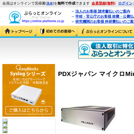
会員はオンラインで見積書(
)を
無料で作成
できます
会員登録(無料)
ログイン
見本
法人のお客様 請求書払いのご案内
学校・官公庁のお客様 校費・公費
研究機関のお客様 科研費払いのご案
PDXジャパン マイクロMini-1