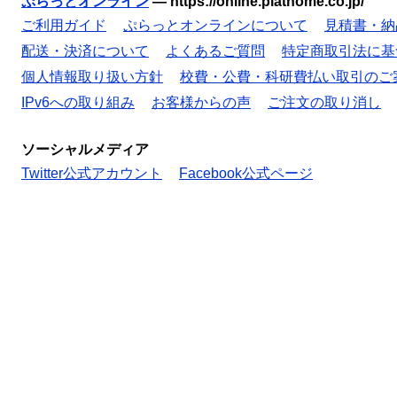
ぷらっとオンライン
—
https://online.plathome.co.jp/
ご利用ガイド
ぷらっとオンラインについて
見積書・納
配送・決済について
よくあるご質問
特定商取引法に基
個人情報取り扱い方針
校費・公費・科研費払い取引のご
IPv6への取り組み
お客様からの声
ご注文の取り消し
ソーシャルメディア
Twitter公式アカウント
Facebook公式ページ