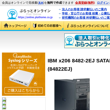
会員はオンラインで見積書(
)を
無料で作成
できます
会員登録(無料)
ログイン
見本
法人のお客様 請求書払いのご案内
学校・官公庁のお客様 校費・公費
研究機関のお客様 科研費払いのご案
IBM x206 8482-2EJ 
(84822EJ)