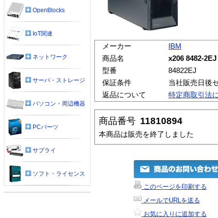
OpenBlocks
IoT関連
メーカー
IBM
ネットワーク
商品名
x206 8482-
型番
84822EJ
サーバ・ストレージ
保証条件
当社販売日後
返品について
特定商取引法
パソコン・周辺機器
商品番号
11810894
PCパーツ
本商品は販売を終了しました
サプライ
ソフト・ライセンス
このページを印刷する
メールでURLを送る
お気に入りに追加する