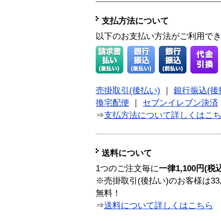
支払方法について
以下のお支払い方法がご利用で
売掛取引(後払い)
｜
銀行振込(後
換宅配便
｜
セブンイレブン決済
⇒
支払方法について詳しくはこ
送料について
1つのご注文毎に
一律1,100円(税
※売掛取引(後払い)のお客様は33
無料！
⇒
送料について詳しくはこちら