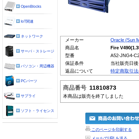
OpenBlocks
IoT関連
ネットワーク
メーカー
Oracle (Sun 
商品名
Fire V490(1
サーバ・ストレージ
型番
A52-JNG4-C
保証条件
当社販売日後
パソコン・周辺機器
返品について
特定商取引法
PCパーツ
商品番号
11810873
本商品は販売を終了しました
サプライ
ソフト・ライセンス
このページを印刷する
メールでURLを送る