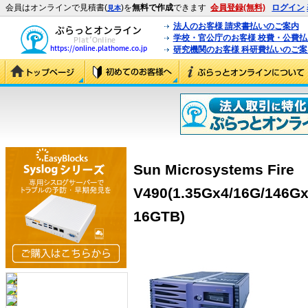
会員はオンラインで見積書(
)を
無料で作成
できます
会員登録(無料)
ログイン
見本
法人のお客様 請求書払いのご案内
学校・官公庁のお客様 校費・公費
研究機関のお客様 科研費払いのご案
Sun Microsystems Fire
V490(1.35Gx4/16G/146Gx
16GTB)