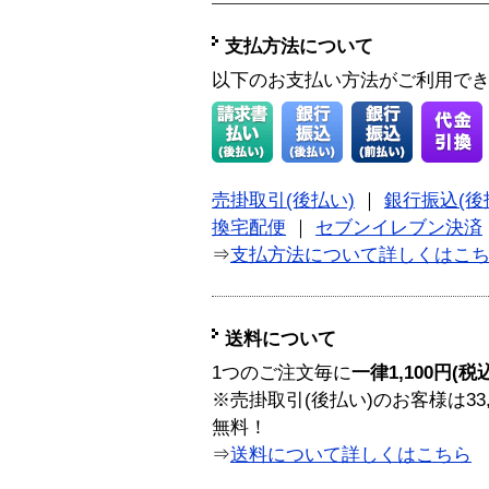
支払方法について
以下のお支払い方法がご利用で
売掛取引(後払い)
｜
銀行振込(後
換宅配便
｜
セブンイレブン決済
⇒
支払方法について詳しくはこ
送料について
1つのご注文毎に
一律1,100円(税
※売掛取引(後払い)のお客様は33
無料！
⇒
送料について詳しくはこちら