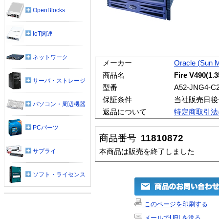
OpenBlocks
IoT関連
ネットワーク
メーカー
Oracle (Sun 
商品名
Fire V490(1
サーバ・ストレージ
型番
A52-JNG4-C
保証条件
当社販売日後
パソコン・周辺機器
返品について
特定商取引法
PCパーツ
商品番号
11810872
本商品は販売を終了しました
サプライ
ソフト・ライセンス
このページを印刷する
メールでURLを送る