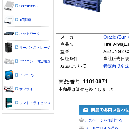
OpenBlocks
IoT関連
ネットワーク
メーカー
Oracle (Sun 
商品名
Fire V490(1
サーバ・ストレージ
型番
A52-JNG2-C
保証条件
当社販売日後
パソコン・周辺機器
返品について
特定商取引
PCパーツ
商品番号
11810871
本商品は販売を終了しました
サプライ
ソフト・ライセンス
このページを印刷する
メールでURLを送る