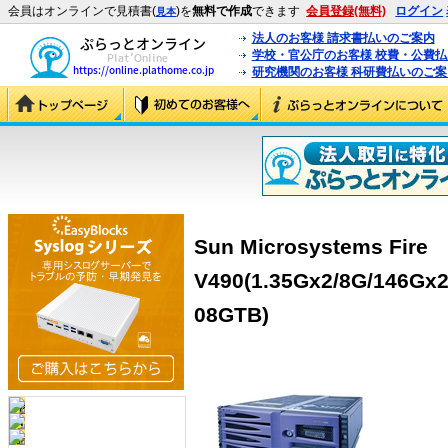
会員はオンラインで見積書(
)を
無料で作成
できます
会員登録(無料)
ログイン
見本
法人のお客様 請求書払いのご案内
学校・官公庁のお客様 校費・公費
研究機関のお客様 科研費払いのご案
Sun Microsystems Fire
V490(1.35Gx2/8G/146Gx2
08GTB)