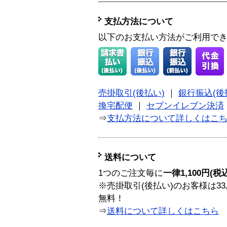
支払方法について
以下のお支払い方法がご利用で
売掛取引(後払い)
｜
銀行振込(後
換宅配便
｜
セブンイレブン決済
⇒
支払方法について詳しくはこ
送料について
1つのご注文毎に
一律1,100円(税
※売掛取引(後払い)のお客様は33
無料！
⇒
送料について詳しくはこちら