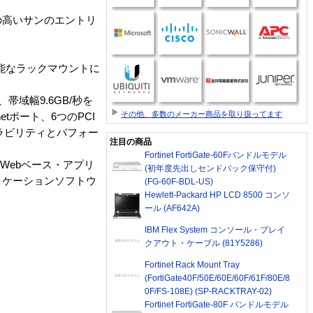
の高いサンのエントリ
搭載可能なラックマウントに
域幅9.6GB/秒を
その他、多数のメーカー商品を取り扱ってます
rnetポート、6つのPCI
ーラビリティとパフォー
注目の商品
Fortinet FortiGate-60Fバンドルモデル
 Webベース・アプリ
(初年度先出しセンドバック保守付)
リケーションソフトウ
(FG-60F-BDL-US)
Hewlett-Packard HP LCD 8500 コンソ
ール (AF642A)
IBM Flex System コンソール・ブレイ
クアウト・ケーブル (81Y5286)
Fortinet Rack Mount Tray
(FortiGate40F/50E/60E/60F/61F/80E/8
0F/FS-108E) (SP-RACKTRAY-02)
Fortinet FortiGate-80F バンドルモデル