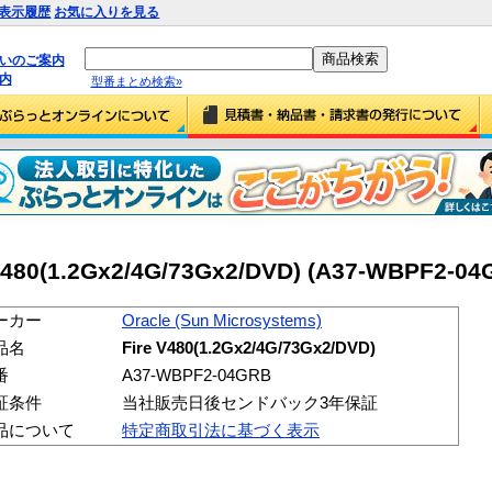
表示履歴
お気に入りを見る
払いのご案内
内
型番まとめ検索»
V480(1.2Gx2/4G/73Gx2/DVD) (A37-WBPF2-04
ーカー
Oracle (Sun Microsystems)
品名
Fire V480(1.2Gx2/4G/73Gx2/DVD)
番
A37-WBPF2-04GRB
証条件
当社販売日後センドバック3年保証
品について
特定商取引法に基づく表示