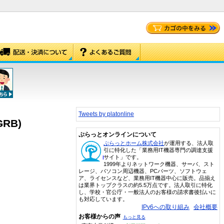
Tweets by platonline
GRB)
ぷらっとオンラインについて
ぷらっとホーム株式会社
が運用する、法人取
引に特化した「業務用IT機器専門の調達支援
サイト」です。
1999年よりネットワーク機器、サーバ、スト
レージ、パソコン周辺機器、PCパーツ、ソフトウェ
ア、ライセンスなど、業務用IT機器中心に販売。品揃え
は業界トップクラスの約5.5万点です。法人取引に特化
し、学校・官公庁・一般法人のお客様の請求書後払いに
も対応しています。
IPv6への取り組み
会社概要
お客様からの声
もっと見る