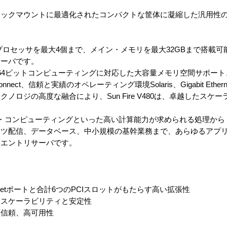
ラックマウントに最適化されたコンパクトな筐体に凝縮した汎用性
ARC III Cuプロセッサを最大4個まで、メイン・メモリを最大32GBまで
サーバです。
4ビットコンピューティングに対応した大容量メモリ空間サポート、帯
erconnect、信頼と実績のオペレーティング環境Solaris、Gigabit Ethe
ノロジの高度な融合により、Sun Fire V480は、卓越したスケ
テクニカル・コンピューティングといった高い計算能力が求められる処理から
ンツ配信、データベース、中小規模の基幹業務まで、あらゆるアプ
いエントリサーバです。
Ethernetポートと合計6つのPCIスロットがもたらす高い拡張性
よるスケーラビリティと安定性
高信頼、高可用性