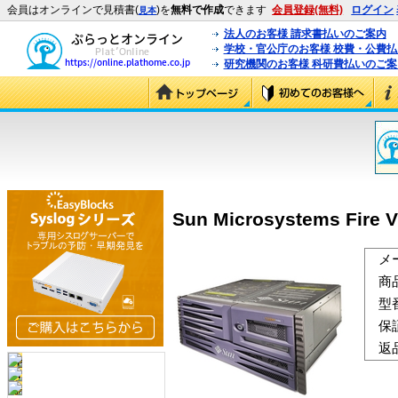
会員はオンラインで見積書(
)を
無料で作成
できます
会員登録(無料)
ログイン
見本
法人のお客様 請求書払いのご案内
学校・官公庁のお客様 校費・公費
研究機関のお客様 科研費払いのご案
Sun Microsystems Fire 
メ
商
型
保
返