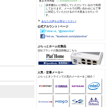
東京大学/K様
(ご利用期間2009年～)
“
請求書払いに対応していただいているので利用
しております。メールでの問い合わせにも丁寧
に対応していただけるので大変ありがたいで
す。
あなたの声をお寄せください!
公式アカウント / ページ
ぷらっとホーム社製品
当社ブランドの製品情報はこちら
人気・定番メーカー
ぷらっとオンラインで人気のメーカーをご紹介！