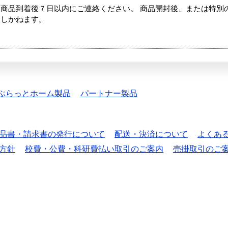
商品到着後７日以内にご連絡ください。 商品開封後、または特別
たしかねます。
ぷらっとホーム製品
パートナー製品
品書・請求書の発行について
配送・決済について
よくあ
方針
校費・公費・科研費払い取引のご案内
売掛取引のご