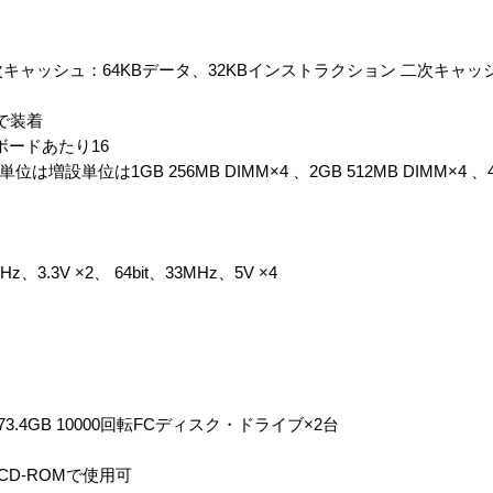
GHz×2 一次キャッシュ：64KBデータ、32KBインストラクション 二次キャ
組で装着
ボードあたり16
増設単位は1GB 256MB DIMM×4 、2GB 512MB DIMM×4 、4G
MHz、3.3V ×2、 64bit、33MHz、5V ×4
73.4GB 10000回転FCディスク・ドライブ×2台
CD-ROMで使用可