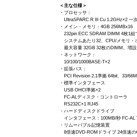
＜主な仕様＞
・プロセッサ：
UltraSPARC R III Cu 1.2
・メイン・メモリ：4GB 256MBx16
232pin ECC SDRAM DIMM 4枚1
システムあたり32、CPU/メモリ・
最大容量 32GB 32枚のDIMM。増設単位は
・ネットワーク：
10/100/1000BASE-T×2
・拡張バス：
PCI Revision 2.1準拠 64bit、33/66
・標準インタフェース
USB OHCI準拠×2
FC-ALディスク・コントローラ
RS232C×1 RJ45
・ハードディスクドライブ
インタフェース：100MB/秒 FC-AL 
・リムーバブル記憶装置
8倍速DVD-ROMドライブ 24倍速の