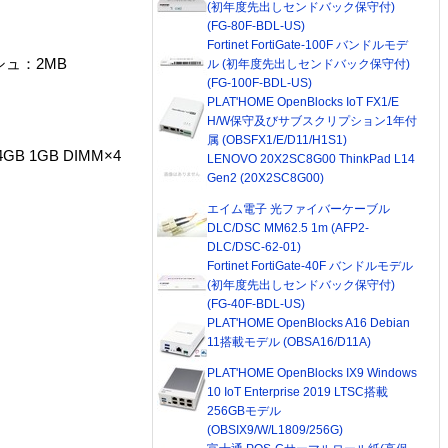
(初年度先出しセンドバック保守付)
(FG-80F-BDL-US)
Fortinet FortiGate-100F バンドルモデ
ッシュ：2MB
ル (初年度先出しセンドバック保守付)
(FG-100F-BDL-US)
PLAT'HOME OpenBlocks IoT FX1/E
H/W保守及びサブスクリプション1年付
属 (OBSFX1/E/D11/H1S1)
B 1GB DIMM×4
LENOVO 20X2SC8G00 ThinkPad L14
Gen2 (20X2SC8G00)
エイム電子 光ファイバーケーブル
DLC/DSC MM62.5 1m (AFP2-
DLC/DSC-62-01)
Fortinet FortiGate-40F バンドルモデル
(初年度先出しセンドバック保守付)
(FG-40F-BDL-US)
PLAT'HOME OpenBlocks A16 Debian
11搭載モデル (OBSA16/D11A)
PLAT'HOME OpenBlocks IX9 Windows
10 IoT Enterprise 2019 LTSC搭載
256GBモデル
(OBSIX9/W/L1809/256G)