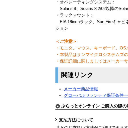
・オペレーティングシステム：
Solaris 9、Solaris 8 2/02以降のSolar
・ラックマウント：
EIA 19inchラック、Sun Fireキャ
ション
＜ご注意＞
・モニタ、マウス、キーボード、OS
・本製品はサンマイクロシステムズ
・保証詳細に関しましてはメーカー
関連リンク
メーカー商品情報
グローバルワランティ保証条件
ぷらっとオンライン ご購入の際の
支払方法について
以下のお支払い方法がご利用できま