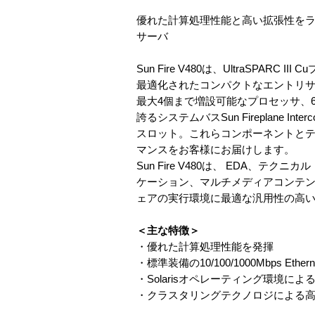
優れた計算処理性能と高い拡張性を
サーバ
Sun Fire V480は、UltraSP
最適化されたコンパクトなエントリ
最大4個まで増設可能なプロセッサ、6
誇るシステムバスSun Fireplane Int
スロット。これらコンポーネントとテク
マンスをお客様にお届けします。
Sun Fire V480は、 EDA、
ケーション、マルチメディアコンテ
ェアの実行環境に最適な汎用性の高
＜主な特徴＞
・優れた計算処理性能を発揮
・標準装備の10/100/1000Mbps 
・Solarisオペレーティング環境に
・クラスタリングテクノロジによる