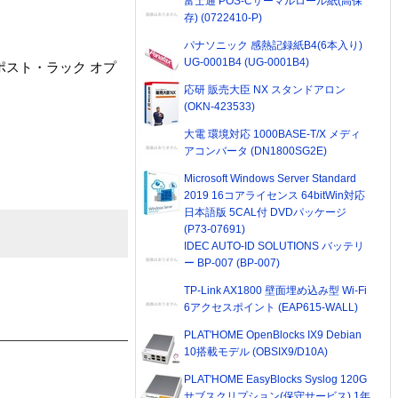
富士通 POS-Cサーマルロール紙(高保
存) (0722410-P)
パナソニック 感熱記録紙B4(6本入り)
UG-0001B4 (UG-0001B4)
ト、2ポスト・ラック オプ
応研 販売大臣 NX スタンドアロン
(OKN-423533)
大電 環境対応 1000BASE-T/X メディ
アコンバータ (DN1800SG2E)
Microsoft Windows Server Standard
2019 16コアライセンス 64bitWin対応
日本語版 5CAL付 DVDパッケージ
(P73-07691)
IDEC AUTO-ID SOLUTIONS バッテリ
ー BP-007 (BP-007)
TP-Link AX1800 壁面埋め込み型 Wi-Fi
6アクセスポイント (EAP615-WALL)
PLAT'HOME OpenBlocks IX9 Debian
10搭載モデル (OBSIX9/D10A)
PLAT'HOME EasyBlocks Syslog 120G
サブスクリプション(保守サービス) 1年