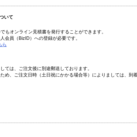
ついて
つでもオンライン見積書を発行することができます。
会員（BizID）への登録が必要です。
ちら
ましては、ご注文後に別途郵送しております。
のため、ご注文日時（土日祝にかかる場合等）によりましては、到