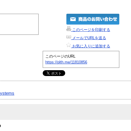
このページを印刷する
メールでURLを送る
お気に入りに追加する
このページのURL
https://plth.me/11810856
systems
D