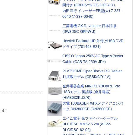
間付き (EBIX/SYSLOG120G/1Y)
内田洋行 イレーザーFB型(大) 7-337-
0040 (7-337-0040)
三菱電機 GX Developer 日本語版
(SW8D5C-GPPW-J)
Hewlett-Packard HP 外付けUSB DVD
ドライブ (701498-B21)
CISCO Japan 250V AC Type A Power
Cable (CAB-TA-250V-JP=)
PLAT'HOME OpenBlocks IX9 Debian
11搭載モデル (OBSIX9/D11A)
金井電器産業 MINI KEYBOARD Pro
USBモデル 英語版 (金井電器)
(HMB632KUS/R)
大電 100BASE-TX/FXメディアコンバ
ータ DN2800GE (DN2800GE)
ます。
エイム電子 光ファイバーケーブル
DLC/DSC MM62.5 2m (AFP2-
DLC/DSC-62-02)