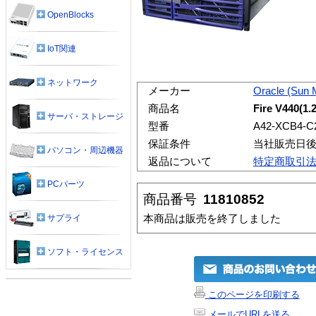
OpenBlocks
IoT関連
ネットワーク
メーカー
Oracle (Sun 
商品名
Fire V440(1
サーバ・ストレージ
型番
A42-XCB4-C
保証条件
当社販売日後
パソコン・周辺機器
返品について
特定商取引
PCパーツ
商品番号
11810852
本商品は販売を終了しました
サプライ
ソフト・ライセンス
このページを印刷する
メールでURLを送る