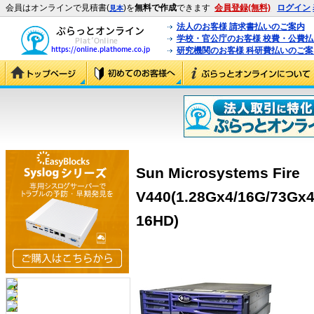
会員はオンラインで見積書(
)を
無料で作成
できます
会員登録(無料)
ログイン
見本
法人のお客様 請求書払いのご案内
学校・官公庁のお客様 校費・公費
研究機関のお客様 科研費払いのご案
Sun Microsystems Fire
V440(1.28Gx4/16G/73Gx4
16HD)