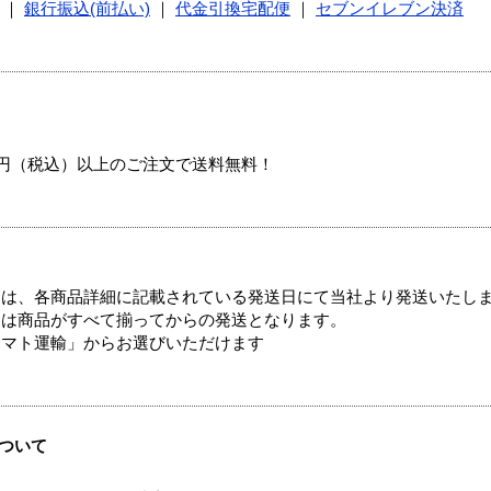
｜
銀行振込(前払い)
｜
代金引換宅配便
｜
セブンイレブン決済
00円（税込）以上のご注文で送料無料！
ては、各商品詳細に記載されている発送日にて当社より発送いたし
送は商品がすべて揃ってからの発送となります。
ヤマト運輸」からお選びいただけます
ついて