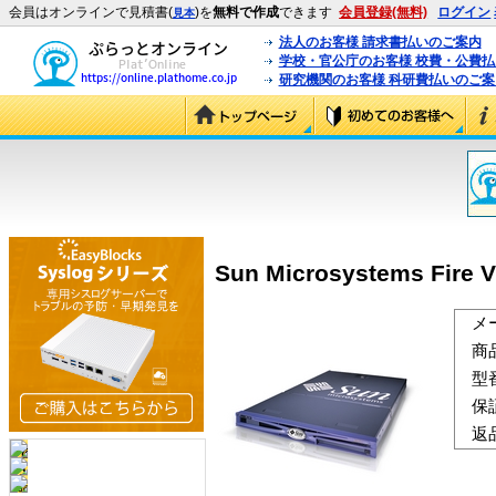
会員はオンラインで見積書(
)を
無料で作成
できます
会員登録(無料)
ログイン
見本
法人のお客様 請求書払いのご案内
学校・官公庁のお客様 校費・公費
研究機関のお客様 科研費払いのご案
Sun Microsystems Fire 
メ
商
型
保
返