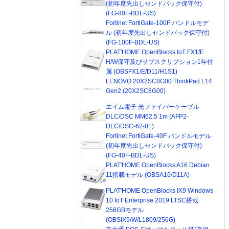
(初年度先出しセンドバック保守付)
(FG-80F-BDL-US)
Fortinet FortiGate-100F バンドルモデ
ル (初年度先出しセンドバック保守付)
(FG-100F-BDL-US)
PLAT'HOME OpenBlocks IoT FX1/E
H/W保守及びサブスクリプション1年付
属 (OBSFX1/E/D11/H1S1)
LENOVO 20X2SC8G00 ThinkPad L14
Gen2 (20X2SC8G00)
エイム電子 光ファイバーケーブル
DLC/DSC MM62.5 1m (AFP2-
DLC/DSC-62-01)
Fortinet FortiGate-40F バンドルモデル
(初年度先出しセンドバック保守付)
(FG-40F-BDL-US)
PLAT'HOME OpenBlocks A16 Debian
11搭載モデル (OBSA16/D11A)
PLAT'HOME OpenBlocks IX9 Windows
10 IoT Enterprise 2019 LTSC搭載
256GBモデル
(OBSIX9/W/L1809/256G)