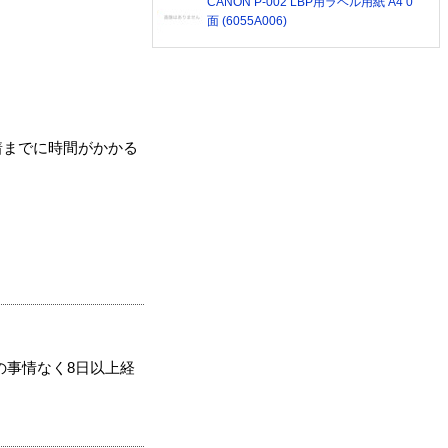
CANON P-002 LBP用ラベル用紙 A4 0
面 (6055A006)
着までに時間がかかる
の事情なく8日以上経