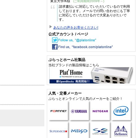
東京大学/K様
(ご利用期間2009年～)
“
請求書払いに対応していただいているので利用
しております。メールでの問い合わせにも丁寧
に対応していただけるので大変ありがたいで
す。
あなたの声をお寄せください!
公式アカウント / ページ
ぷらっとホーム社製品
当社ブランドの製品情報はこちら
人気・定番メーカー
ぷらっとオンラインで人気のメーカーをご紹介！