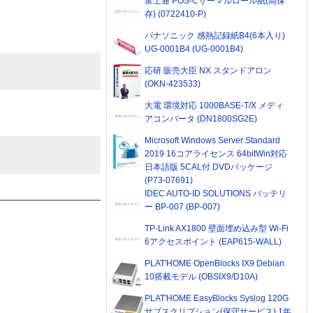
富士通 POS-Cサーマルロール紙(高保
存) (0722410-P)
パナソニック 感熱記録紙B4(6本入り)
UG-0001B4 (UG-0001B4)
応研 販売大臣 NX スタンドアロン
(OKN-423533)
大電 環境対応 1000BASE-T/X メディ
アコンバータ (DN1800SG2E)
Microsoft Windows Server Standard
2019 16コアライセンス 64bitWin対応
日本語版 5CAL付 DVDパッケージ
(P73-07691)
IDEC AUTO-ID SOLUTIONS バッテリ
ー BP-007 (BP-007)
TP-Link AX1800 壁面埋め込み型 Wi-Fi
6アクセスポイント (EAP615-WALL)
PLAT'HOME OpenBlocks IX9 Debian
10搭載モデル (OBSIX9/D10A)
PLAT'HOME EasyBlocks Syslog 120G
サブスクリプション(保守サービス) 1年