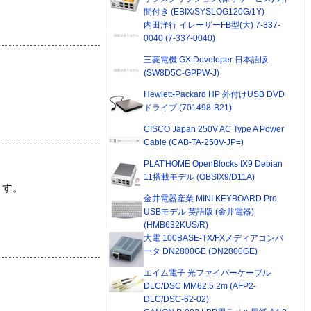
間付き (EBIX/SYSLOG120G/1Y)
内田洋行 イレーザーFB型(大) 7-337-
0040 (7-337-0040)
三菱電機 GX Developer 日本語版
(SW8D5C-GPPW-J)
Hewlett-Packard HP 外付けUSB DVD
ドライブ (701498-B21)
CISCO Japan 250V AC Type A Power
Cable (CAB-TA-250V-JP=)
PLAT'HOME OpenBlocks IX9 Debian
11搭載モデル (OBSIX9/D11A)
ます。
金井電器産業 MINI KEYBOARD Pro
USBモデル 英語版 (金井電器)
(HMB632KUS/R)
大電 100BASE-TX/FXメディアコンバ
ータ DN2800GE (DN2800GE)
エイム電子 光ファイバーケーブル
DLC/DSC MM62.5 2m (AFP2-
DLC/DSC-62-02)