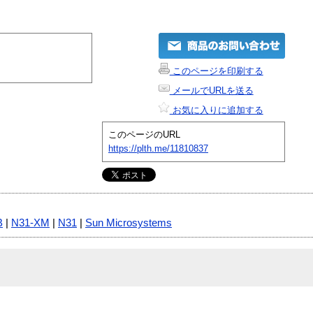
このページを印刷する
メールでURLを送る
お気に入りに追加する
このページのURL
https://plth.me/11810837
B
|
N31-XM
|
N31
|
Sun Microsystems