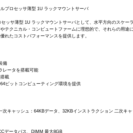
ルプロセッサ薄型 1U ラックマウントサーバ
ュアルプロセッサ薄型 1U ラックマウントサーバとして、水平方向のスケ
ムやテクニカル・コンピュートファームに理想的で、それらの用途
、優れたコストパフォーマンスを提供します。
準装備
セラレータを搭載可能
準搭載
で64ビットコンピューティング環境を提供
Hx2 最大2 一次キャッシュ：64KBデータ、32KBインストラクション 二次
 + ECCデータパス、DIMM 最大8GB