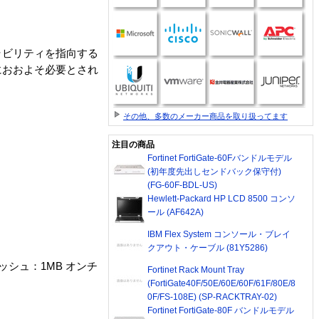
ーラビリティを指向する
におおよそ必要とされ
その他、多数のメーカー商品を取り扱ってます
注目の商品
Fortinet FortiGate-60Fバンドルモデル
(初年度先出しセンドバック保守付)
(FG-60F-BDL-US)
Hewlett-Packard HP LCD 8500 コンソ
ール (AF642A)
IBM Flex System コンソール・ブレイ
クアウト・ケーブル (81Y5286)
キャッシュ：1MB オンチ
Fortinet Rack Mount Tray
(FortiGate40F/50E/60E/60F/61F/80E/8
0F/FS-108E) (SP-RACKTRAY-02)
Fortinet FortiGate-80F バンドルモデル