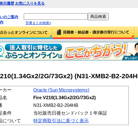
表示履歴
お気に入りを見る
払いのご案内
内
型番まとめ検索»
V210(1.34Gx2/2G/73Gx2) (N31-XMB2-B2-204H
ーカー
Oracle (Sun Microsystems)
品名
Fire V210(1.34Gx2/2G/73Gx2)
番
N31-XMB2-B2-204HB
証条件
当社販売日後センドバック１年保証
品について
特定商取引法に基づく表示