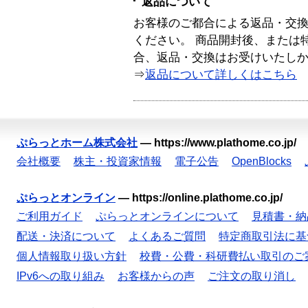
返品について
お客様のご都合による返品・交
ください。 商品開封後、または
合、返品・交換はお受けいたし
⇒
返品について詳しくはこちら
ぷらっとホーム株式会社
—
https://www.plathome.co.jp/
会社概要
株主・投資家情報
電子公告
OpenBlocks
ぷらっとオンライン
—
https://online.plathome.co.jp/
ご利用ガイド
ぷらっとオンラインについて
見積書・納
配送・決済について
よくあるご質問
特定商取引法に基
個人情報取り扱い方針
校費・公費・科研費払い取引のご
IPv6への取り組み
お客様からの声
ご注文の取り消し