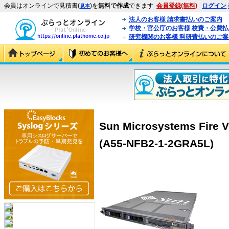
会員はオンラインで見積書(
)を
無料で作成
できます
会員登録(無料)
ログイン
見本
法人のお客様 請求書払いのご案内
学校・官公庁のお客様 校費・公費
研究機関のお客様 科研費払いのご案
Sun Microsystems Fire 
(A55-NFB2-1-2GRA5L)