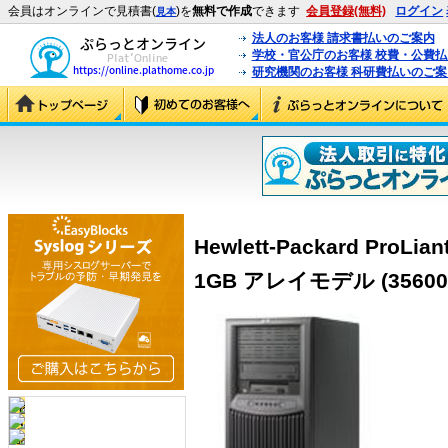
会員はオンラインで見積書(
)を
無料で作成
できます
会員登録(無料)
ログイン
見本
法人のお客様 請求書払いのご案内
学校・官公庁のお客様 校費・公費
研究機関のお客様 科研費払いのご案
Hewlett-Packard ProLia
1GB アレイモデル (356005