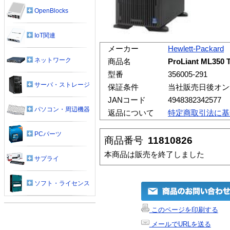
OpenBlocks
IoT関連
メーカー
Hewlett-Packard
ネットワーク
商品名
ProLiant ML35
型番
356005-291
サーバ・ストレージ
保証条件
当社販売日後オン
JANコード
4948382342577
パソコン・周辺機器
返品について
特定商取引法に基
PCパーツ
商品番号
11810826
本商品は販売を終了しました
サプライ
ソフト・ライセンス
このページを印刷する
メールでURLを送る