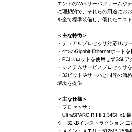
エンドのWebサーバファームや
に理想的で、それらの用途にお
を全て標準装備し、優れたコス
＜主な特徴＞
・デュアルプロセッサ対応1Uサ
・4つのGigabit Ethernetポー
・PCIスロットを使用せずSSL
・システムサービスプロセッサ
・32ビットIAサーバと同等の価
環境を提供
＜主な仕様＞
・プロセッサ：
UltraSPARC R IIIi 1.34G
タ、32KBインストラクション 二
・メイン・メモリ：512MB 256M