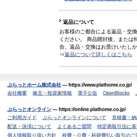
返品について
お客様のご都合による返品・交
ください。 商品開封後、または
合、返品・交換はお受けいたし
⇒
返品について詳しくはこちら
ぷらっとホーム株式会社
—
https://www.plathome.co.jp/
会社概要
株主・投資家情報
電子公告
OpenBlocks
ぷらっとオンライン
—
https://online.plathome.co.jp/
ご利用ガイド
ぷらっとオンラインについて
見積書・納
配送・決済について
よくあるご質問
特定商取引法に基
個人情報取り扱い方針
校費・公費・科研費払い取引のご