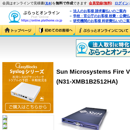
会員はオンラインで見積書(
)を
無料で作成
できます
会員登録(無料)
ログイン
見本
法人のお客様 請求書払いのご案内
学校・官公庁のお客様 校費・公費
研究機関のお客様 科研費払いのご案
Sun Microsystems Fire 
(N31-XMB1B2512HA)