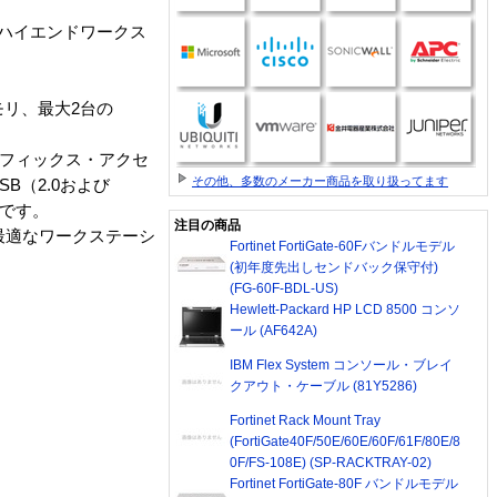
対応ハイエンドワークス
のメモリ、最大2台の
グラフィックス・アクセ
その他、多数のメーカー商品を取り扱ってます
B（2.0および
能です。
注目の商品
野に最適なワークステーシ
Fortinet FortiGate-60Fバンドルモデル
(初年度先出しセンドバック保守付)
(FG-60F-BDL-US)
Hewlett-Packard HP LCD 8500 コンソ
ール (AF642A)
IBM Flex System コンソール・ブレイ
クアウト・ケーブル (81Y5286)
Fortinet Rack Mount Tray
(FortiGate40F/50E/60E/60F/61F/80E/8
0F/FS-108E) (SP-RACKTRAY-02)
Fortinet FortiGate-80F バンドルモデル