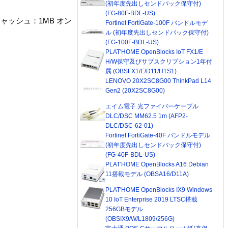
(初年度先出しセンドバック保守付)
(FG-80F-BDL-US)
次キャッシュ：1MB オン
Fortinet FortiGate-100F バンドルモデ
ル (初年度先出しセンドバック保守付)
(FG-100F-BDL-US)
PLAT'HOME OpenBlocks IoT FX1/E
H/W保守及びサブスクリプション1年付
属 (OBSFX1/E/D11/H1S1)
LENOVO 20X2SC8G00 ThinkPad L14
Gen2 (20X2SC8G00)
エイム電子 光ファイバーケーブル
DLC/DSC MM62.5 1m (AFP2-
DLC/DSC-62-01)
Fortinet FortiGate-40F バンドルモデル
(初年度先出しセンドバック保守付)
(FG-40F-BDL-US)
PLAT'HOME OpenBlocks A16 Debian
11搭載モデル (OBSA16/D11A)
PLAT'HOME OpenBlocks IX9 Windows
10 IoT Enterprise 2019 LTSC搭載
256GBモデル
(OBSIX9/W/L1809/256G)