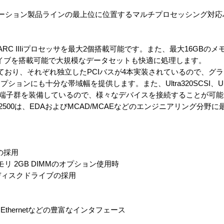
のワークステーション製品ラインの最上位に位置するマルチプロセッシング
UltraSPARC IIIiプロセッサを最大2個搭載可能です。また、最大16GB
Iディスクドライブを搭載可能で大規模なデータセットも快適に処理します。
搭載しており、それぞれ独立したPCIバスが4本実装されているので、
ョンにも十分な帯域幅を提供します。また、Ultra320SCSI、US
な入出力端子群を装備しているので、様々なデバイスを接続することが可
e 2500は、EDAおよびMCAD/MCAEなどのエンジニアリング分
サの採用
リ 2GB DIMMのオプション使用時
SCSIディスクドライブの採用
abit Ethernetなどの豊富なインタフェース