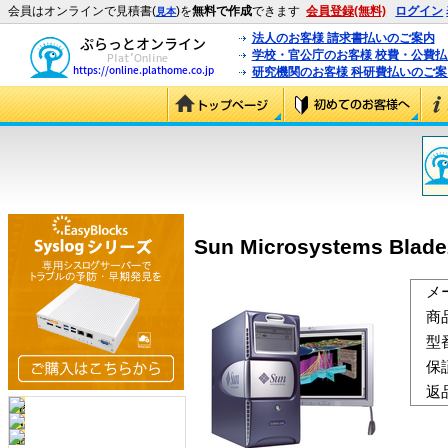
会員はオンラインで見積書(
)を
無料で作成
できます
会員登録(無料)
ログイン
見本
法人のお客様 請求書払いのご案内
学校・官公庁のお客様 校費・公費
研究機関のお客様 科研費払いのご案
Sun Microsystems Blad
メ
商
型
保
返