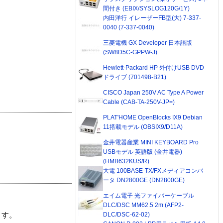
間付き (EBIX/SYSLOG120G/1Y)
内田洋行 イレーザーFB型(大) 7-337-
0040 (7-337-0040)
三菱電機 GX Developer 日本語版
(SW8D5C-GPPW-J)
Hewlett-Packard HP 外付けUSB DVD
ドライブ (701498-B21)
CISCO Japan 250V AC Type A Power
Cable (CAB-TA-250V-JP=)
PLAT'HOME OpenBlocks IX9 Debian
11搭載モデル (OBSIX9/D11A)
金井電器産業 MINI KEYBOARD Pro
USBモデル 英語版 (金井電器)
(HMB632KUS/R)
大電 100BASE-TX/FXメディアコンバ
ータ DN2800GE (DN2800GE)
エイム電子 光ファイバーケーブル
DLC/DSC MM62.5 2m (AFP2-
DLC/DSC-62-02)
ます。