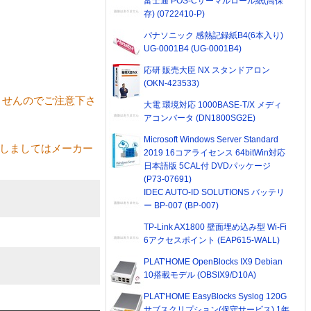
富士通 POS-Cサーマルロール紙(高保
存) (0722410-P)
パナソニック 感熱記録紙B4(6本入り)
UG-0001B4 (UG-0001B4)
応研 販売大臣 NX スタンドアロン
(OKN-423533)
おりませんのでご注意下さ
大電 環境対応 1000BASE-T/X メディ
アコンバータ (DN1800SG2E)
Microsoft Windows Server Standard
関しましてはメーカー
2019 16コアライセンス 64bitWin対応
日本語版 5CAL付 DVDパッケージ
(P73-07691)
IDEC AUTO-ID SOLUTIONS バッテリ
ー BP-007 (BP-007)
TP-Link AX1800 壁面埋め込み型 Wi-Fi
6アクセスポイント (EAP615-WALL)
PLAT'HOME OpenBlocks IX9 Debian
10搭載モデル (OBSIX9/D10A)
PLAT'HOME EasyBlocks Syslog 120G
サブスクリプション(保守サービス) 1年