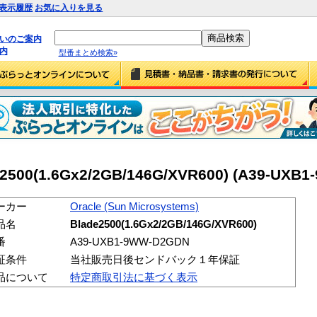
表示履歴
お気に入りを見る
払いのご案内
内
型番まとめ検索»
e2500(1.6Gx2/2GB/146G/XVR600) (A39-UXB
ーカー
Oracle (Sun Microsystems)
品名
Blade2500(1.6Gx2/2GB/146G/XVR600)
番
A39-UXB1-9WW-D2GDN
証条件
当社販売日後センドバック１年保証
品について
特定商取引法に基づく表示