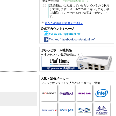
東京大学/K様
(ご利用期間2009年～)
“
請求書払いに対応していただいているので利用
しております。メールでの問い合わせにも丁寧
に対応していただけるので大変ありがたいで
す。
あなたの声をお寄せください!
公式アカウント / ページ
ぷらっとホーム社製品
当社ブランドの製品情報はこちら
人気・定番メーカー
ぷらっとオンラインで人気のメーカーをご紹介！