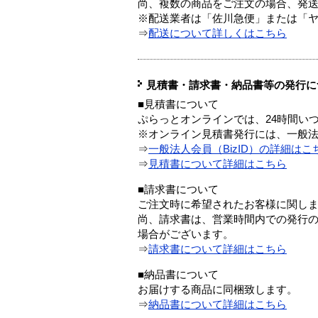
尚、複数の商品をご注文の場合、発
※配送業者は「佐川急便」または「
⇒
配送について詳しくはこちら
見積書・請求書・納品書等の発行に
■見積書について
ぷらっとオンラインでは、24時間い
※オンライン見積書発行には、一般法人
⇒
一般法人会員（BizID）の詳細はこ
⇒
見積書について詳細はこちら
■請求書について
ご注文時に希望されたお客様に関し
尚、請求書は、営業時間内での発行
場合がございます。
⇒
請求書について詳細はこちら
■納品書について
お届けする商品に同梱致します。
⇒
納品書について詳細はこちら