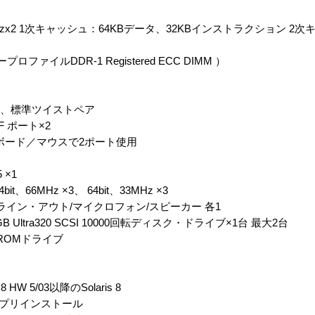
 1.6GHzx2 1次キャッシュ：64KBデータ、32KBインストラクション 2
ロファイルDDR-1 Registered ECC DIMM ）
E-T、標準ツイストペア
-F ポート×2
 キーボード／マウスで2ポート使用
 ×1
66MHz ×3、 64bit、33MHz ×3
イン・アウト/マイクロフォン/スピーカー 各1
Ultra320 SCSI 10000回転ディスク・ドライブ×1台 最大2台
ROMドライブ
s 8 HW 5/03以降のSolaris 8
W 2/04プリインストール