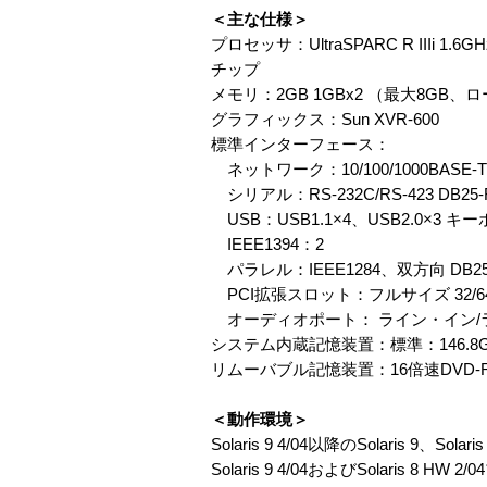
＜主な仕様＞
プロセッサ：UltraSPARC R IIIi
チップ
メモリ：2GB 1GBx2 （最大8GB、ロープ
グラフィックス：Sun XVR-600
標準インターフェース：
ネットワーク：10/100/1000BAS
シリアル：RS-232C/RS-423 DB25
USB：USB1.1×4、USB2.0×3
IEEE1394：2
パラレル：IEEE1284、双方向 DB25
PCI拡張スロット：フルサイズ 32/64bit、
オーディオポート： ライン・イン/ラ
システム内蔵記憶装置：標準：146.8GB 
リムーバブル記憶装置：16倍速DVD-
＜動作環境＞
Solaris 9 4/04以降のSolaris 9、Solari
Solaris 9 4/04およびSolaris 8 H