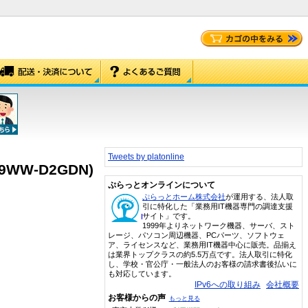
Tweets by platonline
1-9WW-D2GDN)
ぷらっとオンラインについて
ぷらっとホーム株式会社
が運用する、法人取
引に特化した「業務用IT機器専門の調達支援
サイト」です。
1999年よりネットワーク機器、サーバ、スト
レージ、パソコン周辺機器、PCパーツ、ソフトウェ
ア、ライセンスなど、業務用IT機器中心に販売。品揃え
は業界トップクラスの約5.5万点です。法人取引に特化
し、学校・官公庁・一般法人のお客様の請求書後払いに
も対応しています。
IPv6への取り組み
会社概要
お客様からの声
もっと見る