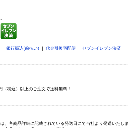
す。
｜
銀行振込(前払い)
｜
代金引換宅配便
｜
セブンイレブン決済
00円（税込）以上のご注文で送料無料！
ては、各商品詳細に記載されている発送日にて当社より発送いたし