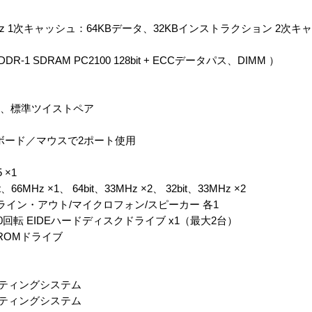
i 1.5GHz 1次キャッシュ：64KBデータ、32KBインストラクション 2次
R-1 SDRAM PC2100 128bit + ECCデータパス、DIMM ）
E-T、標準ツイストペア
 キーボード／マウスで2ポート使用
 ×1
Hz ×1、 64bit、33MHz ×2、 32bit、33MHz ×2
イン・アウト/マイクロフォン/スピーカー 各1
0回転 EIDEハードディスクドライブ x1（最大2台）
ROMドライブ
オペレーティングシステム
オペレーティングシステム