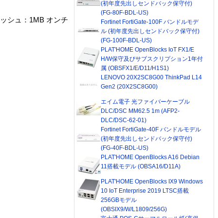
(初年度先出しセンドバック保守付)
(FG-80F-BDL-US)
キャッシュ：1MB オンチ
Fortinet FortiGate-100F バンドルモデ
ル (初年度先出しセンドバック保守付)
(FG-100F-BDL-US)
PLAT'HOME OpenBlocks IoT FX1/E
H/W保守及びサブスクリプション1年付
属 (OBSFX1/E/D11/H1S1)
LENOVO 20X2SC8G00 ThinkPad L14
Gen2 (20X2SC8G00)
エイム電子 光ファイバーケーブル
DLC/DSC MM62.5 1m (AFP2-
DLC/DSC-62-01)
Fortinet FortiGate-40F バンドルモデル
(初年度先出しセンドバック保守付)
(FG-40F-BDL-US)
PLAT'HOME OpenBlocks A16 Debian
11搭載モデル (OBSA16/D11A)
PLAT'HOME OpenBlocks IX9 Windows
10 IoT Enterprise 2019 LTSC搭載
256GBモデル
(OBSIX9/W/L1809/256G)