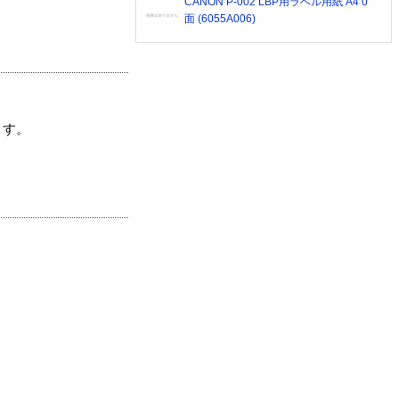
CANON P-002 LBP用ラベル用紙 A4 0
面 (6055A006)
ます。