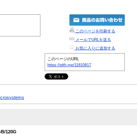
このページを印刷する
メールでURLを送る
お気に入りに追加する
このページのURL
https://plth.me/11810817
icrosystems
1GB/120G