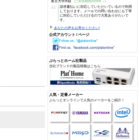
東京大学/K様
(ご利用期間2009年～)
“
請求書払いに対応していただいているので利用
しております。メールでの問い合わせにも丁寧
に対応していただけるので大変ありがたいで
す。
あなたの声をお寄せください!
公式アカウント / ページ
ぷらっとホーム社製品
当社ブランドの製品情報はこちら
人気・定番メーカー
ぷらっとオンラインで人気のメーカーをご紹介！