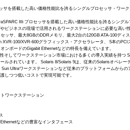
 IIIi プロセッサを搭載した高い価格性能比を誇るシングルプロセッサ・ワ
GHz UltraSPARC IIIi プロセッサを搭載した高い価格性能比を誇るシ
グやビジネスの現場で活用されるワークステーションに必要な高い
Iiプロセッサ、最大8GBのDDRメモリ、最大2台の120GB ATA-100ディ
n XVR-100/XVR-600グラフィックス・アクセラレータ、 5本のPC
ボードのGigabit Ethernetなどの特長を備えています。
安全性そしてワークステーション市場における多くの導入実績を持つ Solaris 8
ています。 Solaris 8/Solaris 9は、従来のSolarisオペ
Sun Ultraワークステーションなど従来のプラットフォームから
保護しつつ低いコストで実現可能です。
ットワークステーション
ス
abit Ethernetなどの豊富なインタフェース