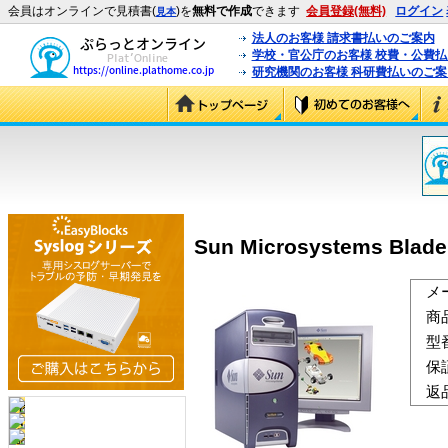
会員はオンラインで見積書(
)を
無料で作成
できます
会員登録(無料)
ログイン
見本
法人のお客様 請求書払いのご案内
学校・官公庁のお客様 校費・公費
研究機関のお客様 科研費払いのご案
Sun Microsystems Blad
メ
商
型
保
返