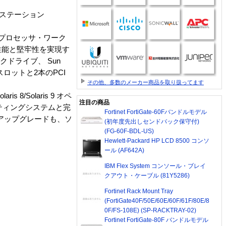
ークステーション
ングルプロセッサ・ワーク
性能と堅牢性を実現す
スクドライブ、 Sun
Iスロットと2本のPCI
その他、多数のメーカー商品を取り扱ってます
/Solaris 9 オペ
注目の商品
レーティングシステムと完
Fortinet FortiGate-60Fバンドルモデル
のアップグレードも、ソ
(初年度先出しセンドバック保守付)
(FG-60F-BDL-US)
Hewlett-Packard HP LCD 8500 コンソ
ール (AF642A)
IBM Flex System コンソール・ブレイ
クアウト・ケーブル (81Y5286)
Fortinet Rack Mount Tray
(FortiGate40F/50E/60E/60F/61F/80E/8
0F/FS-108E) (SP-RACKTRAY-02)
Fortinet FortiGate-80F バンドルモデル