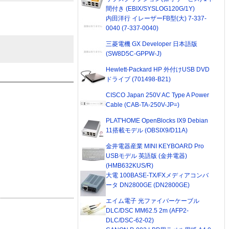
間付き (EBIX/SYSLOG120G/1Y)
内田洋行 イレーザーFB型(大) 7-337-
0040 (7-337-0040)
三菱電機 GX Developer 日本語版
(SW8D5C-GPPW-J)
Hewlett-Packard HP 外付けUSB DVD
ドライブ (701498-B21)
CISCO Japan 250V AC Type A Power
Cable (CAB-TA-250V-JP=)
PLAT'HOME OpenBlocks IX9 Debian
11搭載モデル (OBSIX9/D11A)
金井電器産業 MINI KEYBOARD Pro
USBモデル 英語版 (金井電器)
(HMB632KUS/R)
大電 100BASE-TX/FXメディアコンバ
ータ DN2800GE (DN2800GE)
エイム電子 光ファイバーケーブル
DLC/DSC MM62.5 2m (AFP2-
DLC/DSC-62-02)