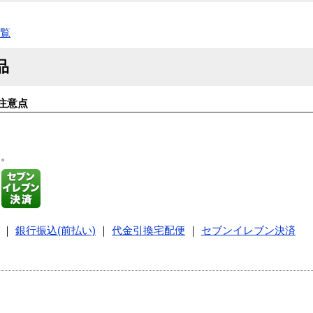
一覧
品
注意点
す。
｜
銀行振込(前払い)
｜
代金引換宅配便
｜
セブンイレブン決済