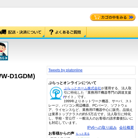
Tweets by platonline
9WW-D1GDM)
ぷらっとオンラインについて
ぷらっとホーム株式会社
が運用する、法人取
引に特化した「業務用IT機器専門の調達支援
サイト」です。
1999年よりネットワーク機器、サーバ、スト
レージ、パソコン周辺機器、PCパーツ、ソフトウェ
ア、ライセンスなど、業務用IT機器中心に販売。品揃え
は業界トップクラスの約5.5万点です。法人取引に特化
し、学校・官公庁・一般法人のお客様の請求書後払いに
も対応しています。
IPv6への取り組み
会社概要
お客様からの声
もっと見る