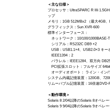
＜主な仕様＞
プロセッサ：UltraSPARC R III
ップ
メモリ：1GB 512MBx2 （最大4GB、DD
グラフィックス：Sun XVR-600
標準インターフェース：
ネットワーク：10/100/1000BAS
シリアル：RS232C DB9 ×2
USB：USB1.1×4、USB2.0×3
IEEE1394：2
パラレル：IEEE1284、双方向 DB25
PCI拡張スロット：フルサイズ 64bit、66M
オーディオポート： ライン・イン/ラ
システム内蔵記憶装置：120GB、720
リムーバブル記憶装置：16倍速DVD-
＜動作環境＞
Solaris 8 2/04以降のSolaris 8
Solaris 9 9/04以降のSolaris 9