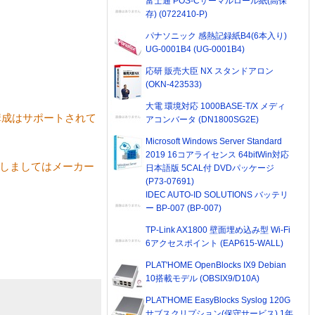
富士通 POS-Cサーマルロール紙(高保
存) (0722410-P)
パナソニック 感熱記録紙B4(6本入り)
UG-0001B4 (UG-0001B4)
応研 販売大臣 NX スタンドアロン
(OKN-423533)
大電 環境対応 1000BASE-T/X メディ
3枚の構成はサポートされて
アコンバータ (DN1800SG2E)
Microsoft Windows Server Standard
2019 16コアライセンス 64bitWin対応
関しましてはメーカー
日本語版 5CAL付 DVDパッケージ
(P73-07691)
IDEC AUTO-ID SOLUTIONS バッテリ
ー BP-007 (BP-007)
TP-Link AX1800 壁面埋め込み型 Wi-Fi
6アクセスポイント (EAP615-WALL)
PLAT'HOME OpenBlocks IX9 Debian
10搭載モデル (OBSIX9/D10A)
PLAT'HOME EasyBlocks Syslog 120G
サブスクリプション(保守サービス) 1年