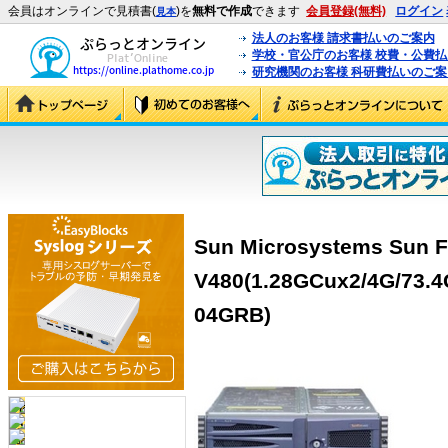
会員はオンラインで見積書(
)を
無料で作成
できます
会員登録(無料)
ログイン
見本
法人のお客様 請求書払いのご案内
学校・官公庁のお客様 校費・公費
研究機関のお客様 科研費払いのご案
Sun Microsystems Sun F
V480(1.28GCux2/4G/73.
04GRB)