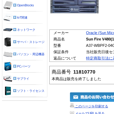
OpenBlocks
IoT関連
ネットワーク
メーカー
Oracle (Sun Mic
商品名
Sun Fire V480(
サーバ・ストレージ
型番
A37-WBPF2-04
保証条件
当社販売日後セ
パソコン・周辺機器
返品について
特定商取引法に
PCパーツ
商品番号
11810770
本商品は販売を終了しました
サプライ
ソフト・ライセンス
このページを印刷する
メールでURLを送る