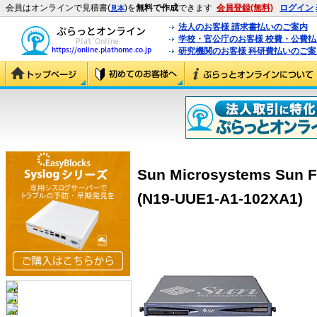
会員はオンラインで見積書(
)を
無料で作成
できます
会員登録(無料)
ログイン
見本
法人のお客様 請求書払いのご案内
学校・官公庁のお客様 校費・公費
研究機関のお客様 科研費払いのご案
Sun Microsystems Sun F
(N19-UUE1-A1-102XA1)