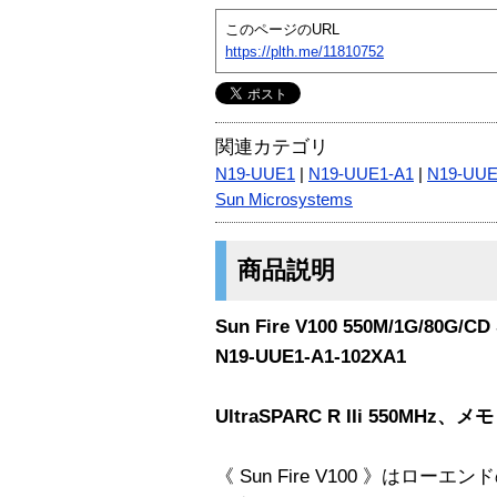
このページのURL
https://plth.me/11810752
関連カテゴリ
N19-UUE1
|
N19-UUE1-A1
|
N19-UUE
Sun Microsystems
商品説明
Sun Fire V100 550M/1G/80G
N19-UUE1-A1-102XA1
UltraSPARC R IIi 550MH
《 Sun Fire V100 》はロ