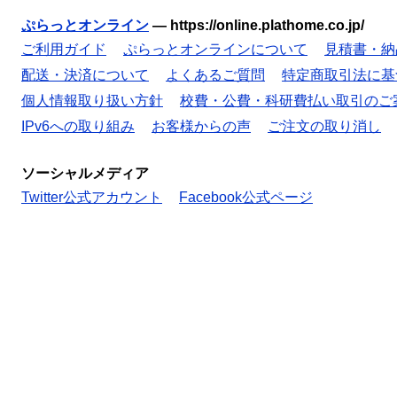
ぷらっとオンライン
—
https://online.plathome.co.jp/
ご利用ガイド
ぷらっとオンラインについて
見積書・納
配送・決済について
よくあるご質問
特定商取引法に基
個人情報取り扱い方針
校費・公費・科研費払い取引のご
IPv6への取り組み
お客様からの声
ご注文の取り消し
ソーシャルメディア
Twitter公式アカウント
Facebook公式ページ