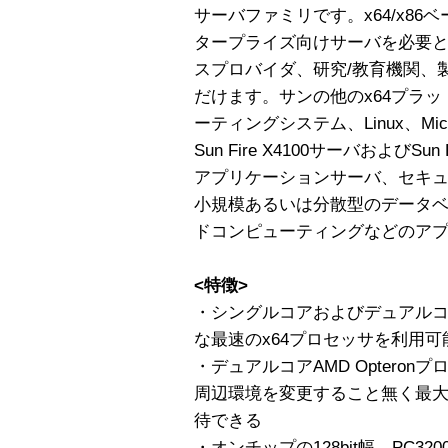
サーバファミリです。x64/x8
タープライズ向けサーバを必要
スプロバイダ、研究/教育機関、
だけます。サンの他のx64プラット
ーティングシステム、Linux、Micros
Sun Fire X4100サーバおよびSu
アプリケーションサーバ、セキ
小規模あるいは分散型のデータベース
ドコンピューティングなどのア
<特徴>
・シングルコアおよびデュアルコアA
な最速のx64プロセッサを利用可
・デュアルコアAMD Opteron
周辺環境を変更すること無く最大
待できる
・オンチップの128bit幅、PC32