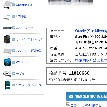
OpenBlocks
IoT関連
ネットワーク
メーカー
Oracle (Sun Micros
商品名
Sun Fire X4100 2
サーバ・ストレージ
リ/HDD無し/DVD/
型番
A64-NPB2-2N-2G-
パソコン・周辺機器
保証条件
当社販売日後オン
返品について
特定商取引法に基
PCパーツ
商品番号
11810660
サプライ
本商品は販売を終了しました
ソフト・ライセンス
このページを印刷する