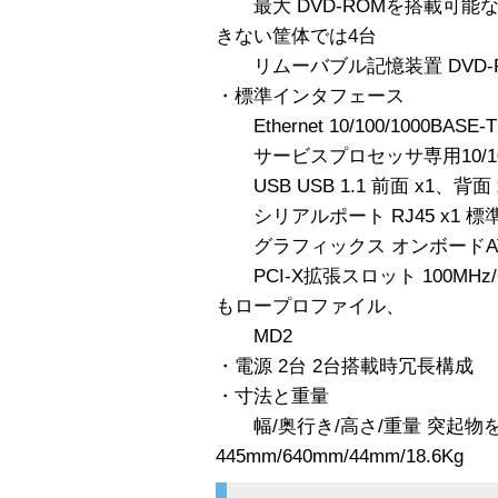
最大 DVD-ROMを搭載可能な
きない筐体では4台
リムーバブル記憶装置 DVD-
・標準インタフェース
Ethernet 10/100/1000BASE-T
サービスプロセッサ専用10/100 Eth
USB USB 1.1 前面 x1、背面 
シリアルポート RJ45 x1 
グラフィックス オンボードATI R
PCI-X拡張スロット 100MHz/64b
もロープロファイル、
MD2
・電源 2台 2台搭載時冗長構成
・寸法と重量
幅/奥行き/高さ/重量 突起物
445mm/640mm/44mm/18.6Kg