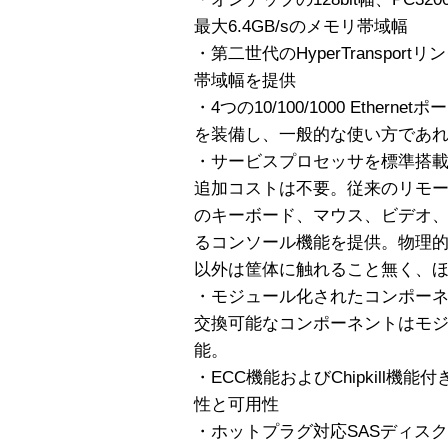
最大6.4GB/sのメモリ帯域幅
・第二世代のHyperTransport
帯域幅を提供
・4つの10/100/1000 Ethern
を装備し、一般的な使い方であ
・サービスプロセッサを標準搭
追加コストは不要。従来のリモー
のキーボード、マウス、ビデオ
るコンソール機能を提供。物理
以外は筐体に触れること無く、
・モジュール化されたコンポーネ
交換可能なコンポーネントはモ
能。
・ECC機能およびChipkill
性と可用性
・ホットプラグ対応SASディス