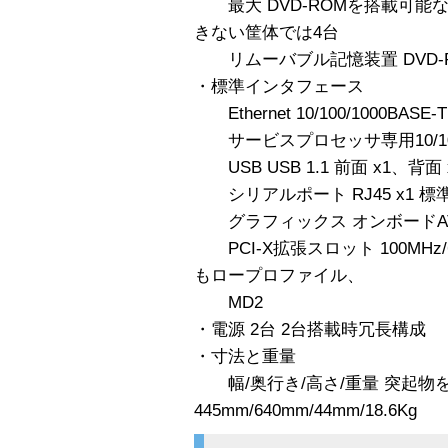
最大 DVD-ROMを搭載可能な
きない筐体では4台
リムーバブル記憶装置 DVD-
・標準インタフェース
Ethernet 10/100/1000BASE-T
サービスプロセッサ専用10/100 Eth
USB USB 1.1 前面 x1、背面 
シリアルポート RJ45 x1 
グラフィックス オンボードATI R
PCI-X拡張スロット 100MHz/64b
もロープロファイル、
MD2
・電源 2台 2台搭載時冗長構成
・寸法と重量
幅/奥行き/高さ/重量 突起物
445mm/640mm/44mm/18.6Kg