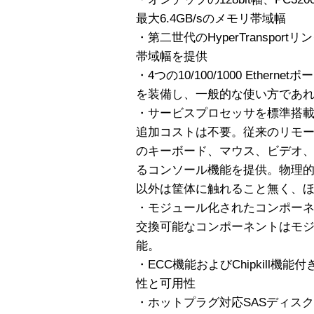
最大6.4GB/sのメモリ帯域幅
・第二世代のHyperTransport
帯域幅を提供
・4つの10/100/1000 Ethern
を装備し、一般的な使い方であ
・サービスプロセッサを標準搭
追加コストは不要。従来のリモー
のキーボード、マウス、ビデオ
るコンソール機能を提供。物理
以外は筐体に触れること無く、
・モジュール化されたコンポーネ
交換可能なコンポーネントはモ
能。
・ECC機能およびChipkill
性と可用性
・ホットプラグ対応SASディス