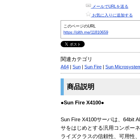
メールでURLを送る
お気に入りに追加する
このページのURL
https://plth.me/11810659
関連カテゴリ
A64
|
Sun
|
Sun Fire
|
Sun Microsyste
商品説明
●Sun Fire X4100●
Sun Fire X4100サーバは、64bi
サをはじめとする汎用コンポー
ライズクラスの信頼性、可用性