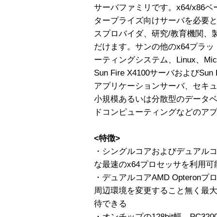
サーバファミリです。x64/x8
タープライズ向けサーバを必要
スプロバイダ、研究/教育機関、
だけます。サンの他のx64プラット
ーティングシステム、Linux、Micros
Sun Fire X4100サーバおよびSu
アプリケーションサーバ、セキ
小規模あるいは分散型のデータベース
ドコンピューティングなどのア
<特徴>
・シングルコアおよびデュアルコアA
な最速のx64プロセッサを利用可
・デュアルコアAMD Opteron
周辺環境を変更すること無く最大
待できる
・オンチップの128bit幅、PC32