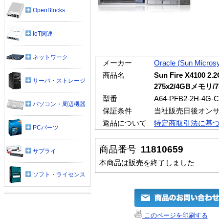
OpenBlocks
IoT関連
ネットワーク
メーカー
Oracle (Sun Micros
商品名
Sun Fire X4100 
サーバ・ストレージ
275x2/4GBメモリ/7
型番
A64-PFB2-2H-4G-
パソコン・周辺機器
保証条件
当社販売日後オン
返品について
特定商取引法に基
PCパーツ
商品番号
11810659
サプライ
本商品は販売を終了しました
ソフト・ライセンス
このページを印刷する