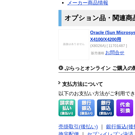
メーカー商品情報
オプション品・関連商
Oracle (Sun Micros
X4100/X4200用
(X8026A) [ 11701487 ]
お問合せ
販売価格
ぷらっとオンライン ご購入の
支払方法について
以下のお支払い方法がご利用で
売掛取引(後払い)
｜
銀行振込(後
換宅配便
｜
セブンイレブン決済