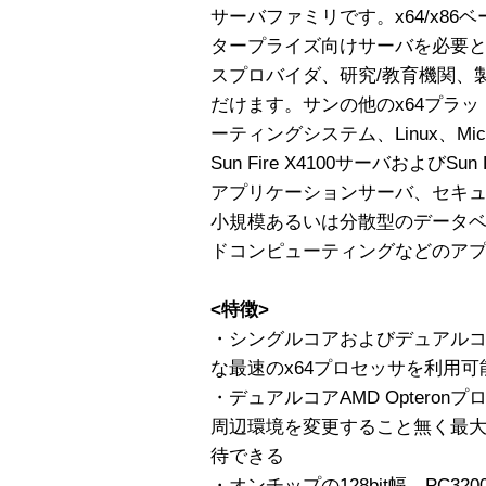
サーバファミリです。x64/x8
タープライズ向けサーバを必要
スプロバイダ、研究/教育機関、
だけます。サンの他のx64プラット
ーティングシステム、Linux、Micros
Sun Fire X4100サーバおよびSu
アプリケーションサーバ、セキ
小規模あるいは分散型のデータベース
ドコンピューティングなどのア
<特徴>
・シングルコアおよびデュアルコアA
な最速のx64プロセッサを利用可
・デュアルコアAMD Opteron
周辺環境を変更すること無く最大
待できる
・オンチップの128bit幅、PC32