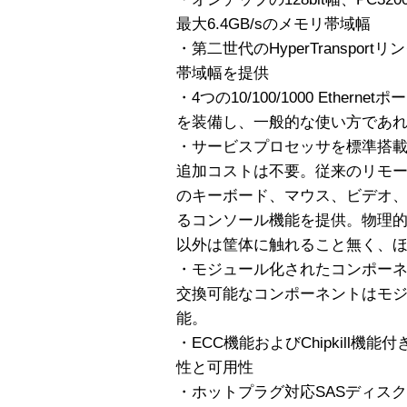
最大6.4GB/sのメモリ帯域幅
・第二世代のHyperTransport
帯域幅を提供
・4つの10/100/1000 Ethern
を装備し、一般的な使い方であ
・サービスプロセッサを標準搭
追加コストは不要。従来のリモー
のキーボード、マウス、ビデオ
るコンソール機能を提供。物理
以外は筐体に触れること無く、
・モジュール化されたコンポーネ
交換可能なコンポーネントはモ
能。
・ECC機能およびChipkill
性と可用性
・ホットプラグ対応SASディス