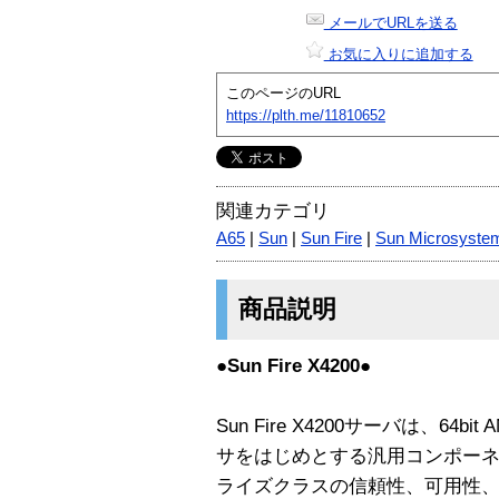
メールでURLを送る
お気に入りに追加する
このページのURL
https://plth.me/11810652
関連カテゴリ
A65
|
Sun
|
Sun Fire
|
Sun Microsyste
商品説明
●Sun Fire X4200●
Sun Fire X4200サーバは、64bi
サをはじめとする汎用コンポー
ライズクラスの信頼性、可用性