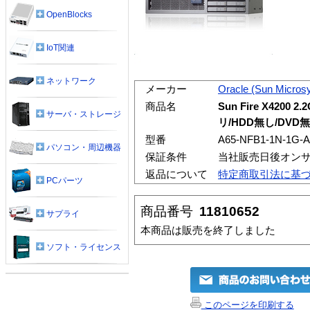
OpenBlocks
IoT関連
ネットワーク
メーカー
Oracle (Sun Micros
商品名
Sun Fire X4200 2
サーバ・ストレージ
リ/HDD無し/DVD無
型番
A65-NFB1-1N-1G-A
パソコン・周辺機器
保証条件
当社販売日後オン
返品について
特定商取引法に基
PCパーツ
商品番号
11810652
サプライ
本商品は販売を終了しました
ソフト・ライセンス
このページを印刷する