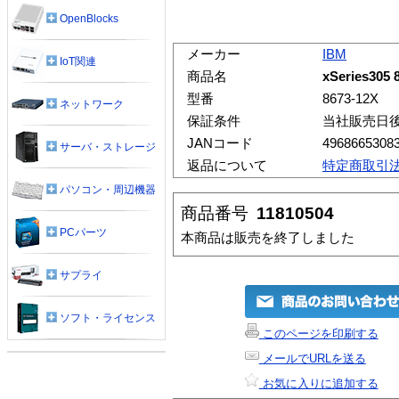
OpenBlocks
メーカー
IBM
IoT関連
商品名
xSeries305 
型番
8673-12X
ネットワーク
保証条件
当社販売日
JANコード
4968665308
サーバ・ストレージ
返品について
特定商取引
パソコン・周辺機器
商品番号
11810504
PCパーツ
本商品は販売を終了しました
サプライ
ソフト・ライセンス
このページを印刷する
メールでURLを送る
お気に入りに追加する