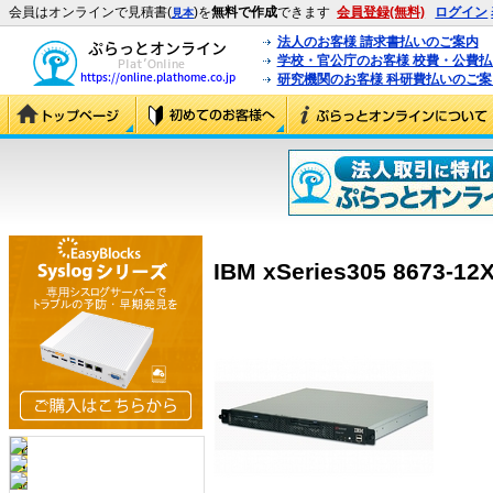
会員はオンラインで見積書(
)を
無料で作成
できます
会員登録(無料)
ログイン
見本
法人のお客様 請求書払いのご案内
学校・官公庁のお客様 校費・公費
研究機関のお客様 科研費払いのご案
IBM xSeries305 8673-12X