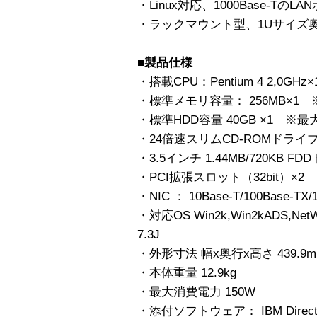
・Linux対応、1000Base-T
・ラックマウント型、1Uサイズ奥
■製品仕様
・搭載CPU：Pentium 4 2,0GHz×
・標準メモリ容量： 256MB×1 
・標準HDD容量 40GB ×1 ※最大 
・24倍速スリムCD-ROMドライ
・3.5インチ 1.44MB/720KB 
・PCI拡張スロット（32bit）×2
・NIC ： 10Base-T/100Base-TX/1
・対応OS Win2k,Win2kADS,NetWar
7.3J
・外形寸法 幅x奥行x高さ 439.9mm x
・本体重量 12.9kg
・最大消費電力 150W
・添付ソフトウェア： IBM Director 