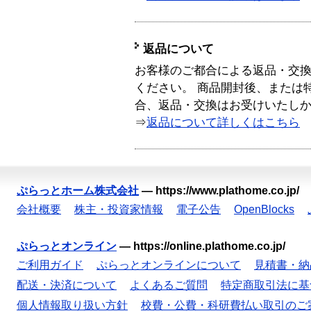
返品について
お客様のご都合による返品・交
ください。 商品開封後、または
合、返品・交換はお受けいたし
⇒
返品について詳しくはこちら
ぷらっとホーム株式会社
—
https://www.plathome.co.jp/
会社概要
株主・投資家情報
電子公告
OpenBlocks
ぷらっとオンライン
—
https://online.plathome.co.jp/
ご利用ガイド
ぷらっとオンラインについて
見積書・納
配送・決済について
よくあるご質問
特定商取引法に基
個人情報取り扱い方針
校費・公費・科研費払い取引のご