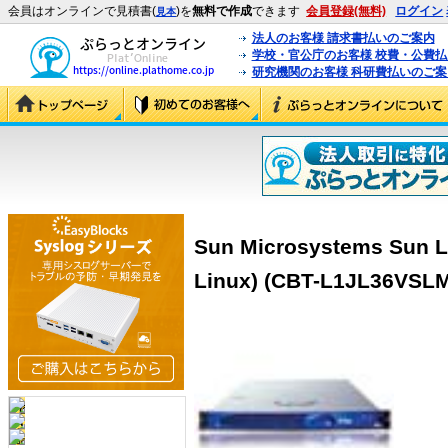
会員はオンラインで見積書(
)を
無料で作成
できます
会員登録(無料)
ログイン
見本
法人のお客様 請求書払いのご案内
学校・官公庁のお客様 校費・公費
研究機関のお客様 科研費払いのご案
Sun Microsystems Sun L
Linux) (CBT-L1JL36VSL