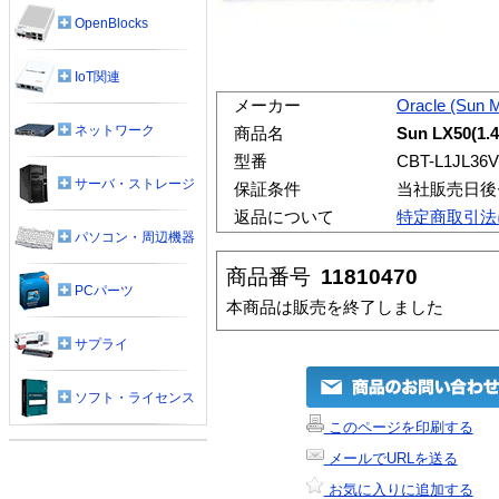
OpenBlocks
IoT関連
メーカー
Oracle (Sun 
ネットワーク
商品名
Sun LX50(1.
型番
CBT-L1JL36
サーバ・ストレージ
保証条件
当社販売日後
返品について
特定商取引法
パソコン・周辺機器
商品番号
11810470
PCパーツ
本商品は販売を終了しました
サプライ
ソフト・ライセンス
このページを印刷する
メールでURLを送る
お気に入りに追加する