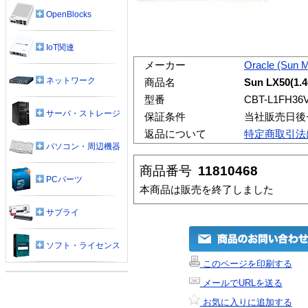
OpenBlocks
IoT関連
メーカー
Oracle (Sun 
ネットワーク
商品名
Sun LX50(1.
型番
CBT-L1FH36
サーバ・ストレージ
保証条件
当社販売日後
返品について
特定商取引法
パソコン・周辺機器
商品番号
11810468
PCパーツ
本商品は販売を終了しました
サプライ
ソフト・ライセンス
このページを印刷する
メールでURLを送る
お気に入りに追加する