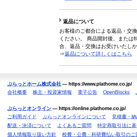
返品について
お客様のご都合による返品・交
ください。 商品開封後、または
合、返品・交換はお受けいたし
⇒
返品について詳しくはこちら
ぷらっとホーム株式会社
—
https://www.plathome.co.jp/
会社概要
株主・投資家情報
電子公告
OpenBlocks
ぷらっとオンライン
—
https://online.plathome.co.jp/
ご利用ガイド
ぷらっとオンラインについて
見積書・納
配送・決済について
よくあるご質問
特定商取引法に基
個人情報取り扱い方針
校費・公費・科研費払い取引のご