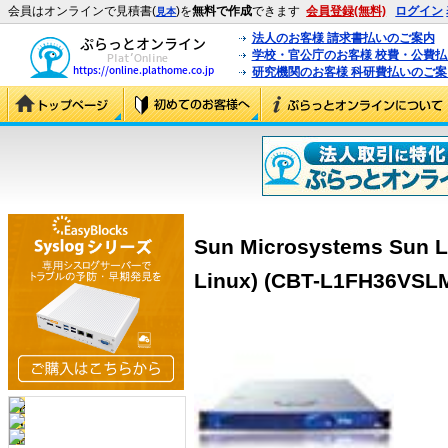
会員はオンラインで見積書(
)を
無料で作成
できます
会員登録(無料)
ログイン
見本
法人のお客様 請求書払いのご案内
学校・官公庁のお客様 校費・公費
研究機関のお客様 科研費払いのご案
Sun Microsystems Sun 
Linux) (CBT-L1FH36VSL