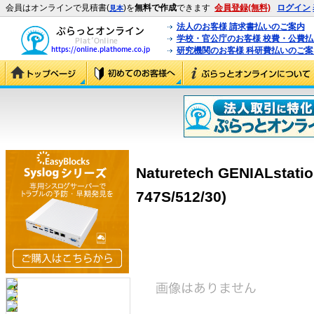
会員はオンラインで見積書(
)を
無料で作成
できます
会員登録(無料)
ログイン
見本
法人のお客様 請求書払いのご案内
学校・官公庁のお客様 校費・公費
研究機関のお客様 科研費払いのご案
Naturetech GENIALstat
747S/512/30)