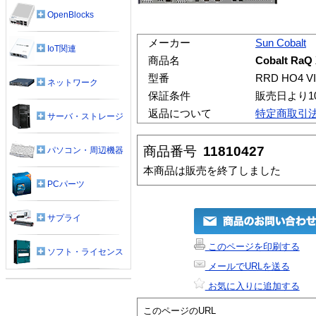
OpenBlocks
メーカー
Sun Cobalt
IoT関連
商品名
Cobalt RaQ
型番
RRD HO4 VI
ネットワーク
保証条件
販売日より1
返品について
特定商取引
サーバ・ストレージ
商品番号
11810427
パソコン・周辺機器
本商品は販売を終了しました
PCパーツ
サプライ
このページを印刷する
ソフト・ライセンス
メールでURLを送る
お気に入りに追加する
このページのURL