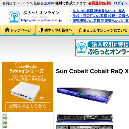
会員はオンラインで見積書(
)を
無料で作成
できます
会員登録(無料)
ログイン
見本
法人のお客様 請求書払いのご案内
学校・官公庁のお客様 校費・公費
研究機関のお客様 科研費払いのご案
Sun Cobalt Cobalt RaQ 