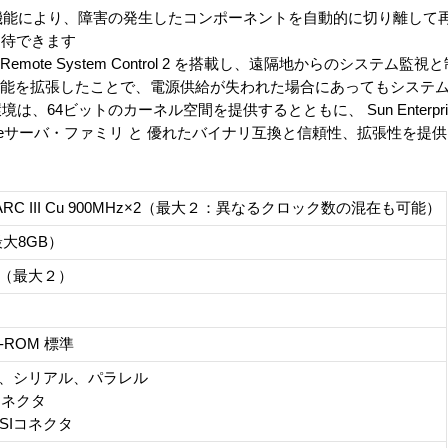
 Recovery 機能により、障害の発生したコンポーネントを自動的に切り離
期待できます
mote System Control 2 を搭載し、遠隔地からのシステム監
護機能を拡張したことで、電源供給が失われた場合にあってもシステ
は、64ビットのカーネル空間を提供するとともに、 Sun Enterprise 100
/ Sun Fireサーバ・ファミリ と 優れたバイナリ互換と信頼性、拡張性を
SPARC III Cu 900MHz×2（最大２：異なるクロック数の混在も可能）
最大8GB）
×2（最大２）
D-ROM 標準
net、シリアル、パラレル
Lコネクタ
SCSIコネクタ