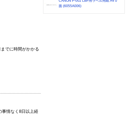
CANON P-002 LBP用ラベル用紙 A4 0
面 (6055A006)
着までに時間がかかる
の事情なく8日以上経