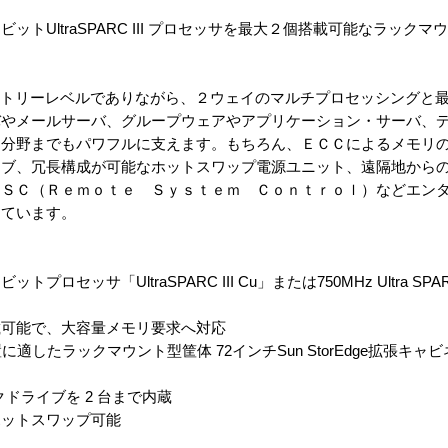
新の６４ビットUltraSPARC III プロセッサを最大２個搭載可能なラッ
でもエントリーレベルでありながら、２ウェイのマルチプロセッシングと
バやメールサーバ、グループウェアやアプリケーション・サーバ、
Ａ分野までもパワフルに支えます。もちろん、ＥＣＣによるメモリ
イブ、冗長構成が可能なホットスワップ電源ユニット、遠隔地から
ＲＳＣ（Ｒｅｍｏｔｅ Ｓｙｓｔｅｍ Ｃｏｎｔｒｏｌ）などエン
しています。
ッサ「UltraSPARC III Cu」または750MHz Ultra SPA
載可能で、大容量メモリ要求へ対応
適したラックマウント型筐体 72インチSun StorEdge拡張キャ
クドライブを 2 台まで内蔵
ホットスワップ可能