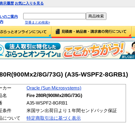
表示履歴
お気に入りを見る
払いのご案内
内
型番まとめ検索»
280R(900Mx2/8G/73G) (A35-WSPF2-8GRB1)
ーカー
Oracle (Sun Microsystems)
品名
Fire 280R(900Mx2/8G/73G)
番
A35-WSPF2-8GRB1
証条件
米国サン出荷日より１年間センドバック保証
品について
特定商取引法に基づく表示