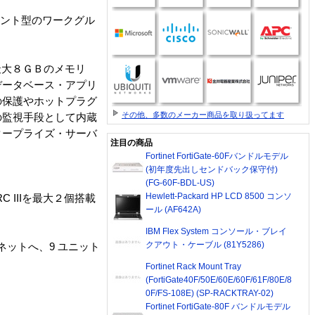
クマウント型のワークグル
最大８ＧＢのメモリ
データベース・アプリ
の保護やホットプラグ
その他、多数のメーカー商品を取り扱ってます
の監視手段として内蔵
タープライズ・サーバ
注目の商品
Fortinet FortiGate-60Fバンドルモデル
(初年度先出しセンドバック保守付)
(FG-60F-BDL-US)
Hewlett-Packard HP LCD 8500 コンソ
RC IIIを最大２個搭載
ール (AF642A)
IBM Flex System コンソール・ブレイ
クアウト・ケーブル (81Y5286)
ビネットへ、9 ユニット
Fortinet Rack Mount Tray
(FortiGate40F/50E/60E/60F/61F/80E/8
0F/FS-108E) (SP-RACKTRAY-02)
Fortinet FortiGate-80F バンドルモデル