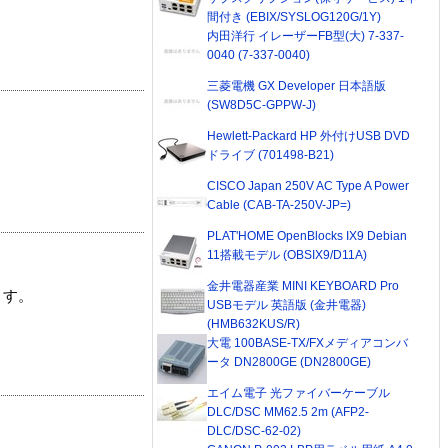
間付き (EBIX/SYSLOG120G/1Y)
内田洋行 イレーザーFB型(大) 7-337-
0040 (7-337-0040)
三菱電機 GX Developer 日本語版
(SW8D5C-GPPW-J)
Hewlett-Packard HP 外付けUSB DVD
ドライブ (701498-B21)
CISCO Japan 250V AC Type A Power
Cable (CAB-TA-250V-JP=)
PLAT'HOME OpenBlocks IX9 Debian
11搭載モデル (OBSIX9/D11A)
金井電器産業 MINI KEYBOARD Pro
ます。
USBモデル 英語版 (金井電器)
(HMB632KUS/R)
大電 100BASE-TX/FXメディアコンバ
ータ DN2800GE (DN2800GE)
エイム電子 光ファイバーケーブル
DLC/DSC MM62.5 2m (AFP2-
DLC/DSC-62-02)