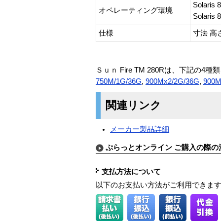
Solari
オペレーティング環境
Solari
仕様
寸法 高さ
Ｓｕｎ Fire TM 280Rは、下記の
750M/1G/36G
,
900Mx2/2G/36G
,
900M
関連リンク
メーカー製品詳細
ぷらっとオンライン ご購入の際の
支払方法について
以下のお支払い方法がご利用できま