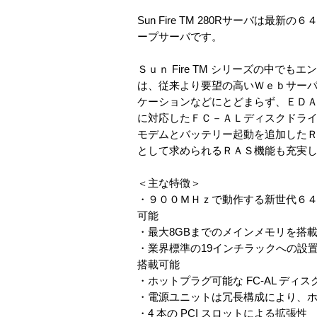
Sun Fire TM 280Rサーバは最
ープサーバです。
Ｓｕｎ Fire TM シリーズの中
は、従来より要望の高いＷｅｂサー
ケーションなどにとどまらず、ＥＤ
に対応したＦＣ－ＡＬディスクドラ
モデムとバッテリー起動を追加した
として求められるＲＡＳ機能も充実
＜主な特徴＞
・９００ＭＨｚで動作する新世代６４ビットプロセ
可能
・最大8GBまでのメインメモリを搭
・業界標準の19インチラックへの設置に
搭載可能
・ホットプラグ可能な FC-AL ディス
・電源ユニットは冗長構成により、
・4 本の PCI スロットによる拡張性