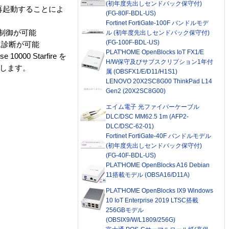
(初年度先出しセンドバック保守付)
して再起動することによ
(FG-80F-BDL-US)
Fortinet FortiGate-100F バンドルモデ
視と制御が可能
ル (初年度先出しセンドバック保守付)
(FG-100F-BDL-US)
ム診断が可能
PLAT'HOME OpenBlocks IoT FX1/E
00 Starfire を
H/W保守及びサブスクリプション1年付
提供します。
属 (OBSFX1/E/D11/H1S1)
LENOVO 20X2SC8G00 ThinkPad L14
Gen2 (20X2SC8G00)
エイム電子 光ファイバーケーブル
DLC/DSC MM62.5 1m (AFP2-
DLC/DSC-62-01)
Fortinet FortiGate-40F バンドルモデル
(初年度先出しセンドバック保守付)
(FG-40F-BDL-US)
PLAT'HOME OpenBlocks A16 Debian
11搭載モデル (OBSA16/D11A)
PLAT'HOME OpenBlocks IX9 Windows
10 IoT Enterprise 2019 LTSC搭載
256GBモデル
(OBSIX9/W/L1809/256G)