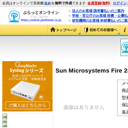
会員はオンラインで見積書(
)を
無料で作成
できます
会員登録(無料)
ログイン
見本
法人のお客様 請求書払いのご案内
学校・官公庁のお客様 校費・公費
研究機関のお客様 科研費払いのご案
Sun Microsystems Fire 
メ
商
型
保
返