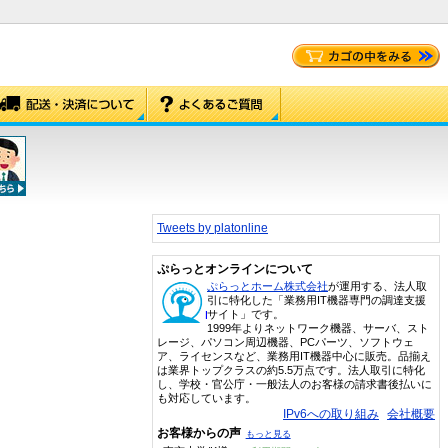
Tweets by platonline
ぷらっとオンラインについて
ぷらっとホーム株式会社
が運用する、法人取
引に特化した「業務用IT機器専門の調達支援
サイト」です。
1999年よりネットワーク機器、サーバ、スト
レージ、パソコン周辺機器、PCパーツ、ソフトウェ
ア、ライセンスなど、業務用IT機器中心に販売。品揃え
は業界トップクラスの約5.5万点です。法人取引に特化
し、学校・官公庁・一般法人のお客様の請求書後払いに
も対応しています。
IPv6への取り組み
会社概要
お客様からの声
もっと見る