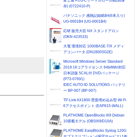
富士通 POS-Cサーマルロール紙(高保
存) (0722410-P)
パナソニック 感熱記録紙B4(6本入り)
UG-0001B4 (UG-0001B4)
応研 販売大臣 NX スタンドアロン
(OKN-423533)
大電 環境対応 1000BASE-T/X メディ
アコンバータ (DN1800SG2E)
Microsoft Windows Server Standard
2019 16コアライセンス 64bitWin対応
日本語版 5CAL付 DVDパッケージ
(P73-07691)
IDEC AUTO-ID SOLUTIONS バッテリ
ー BP-007 (BP-007)
TP-Link AX1800 壁面埋め込み型 Wi-Fi
6アクセスポイント (EAP615-WALL)
PLAT'HOME OpenBlocks IX9 Debian
10搭載モデル (OBSIX9/D10A)
PLAT'HOME EasyBlocks Syslog 120G
サブスクリプション(保守サービス) 1年