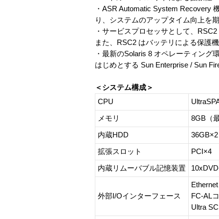
・ASR Automatic System
り、システムのアップタイム向上を
・サービスプロセッサとして、RSC2 Re
また、RSC2 はバッテリによる保
・最新のSolaris 8 オペレーティング環境
はじめとする Sun Enterprise 
＜システム構成＞
CPU
Ultra
メモリ
8GB（
内蔵HDD
36GB
拡張スロット
PCI×4
内蔵リムーバブル記憶装置
10xDV
Ether
外部I/Oインターフェース
FC-A
Ultra 