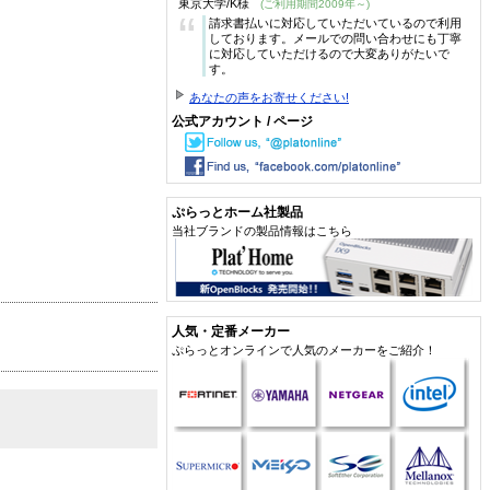
東京大学/K様
(ご利用期間2009年～)
“
請求書払いに対応していただいているので利用
しております。メールでの問い合わせにも丁寧
に対応していただけるので大変ありがたいで
す。
あなたの声をお寄せください!
公式アカウント / ページ
ぷらっとホーム社製品
当社ブランドの製品情報はこちら
人気・定番メーカー
ぷらっとオンラインで人気のメーカーをご紹介！