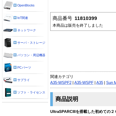
OpenBlocks
商品番号
11810399
IoT関連
本商品は販売を終了しました
ネットワーク
サーバ・ストレージ
パソコン・周辺機器
PCパーツ
関連カテゴリ
サプライ
A35-WSPF2
|
A35-WSPF
|
A35
|
Sun 
ソフト・ライセンス
商品説明
UltraSPARCIIIを搭載した初めての