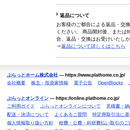
返品について
お客様のご都合による返品・交
ください。 商品開封後、または
合、返品・交換はお受けいたし
⇒
返品について詳しくはこちら
ぷらっとホーム株式会社
—
https://www.plathome.co.jp/
会社概要
株主・投資家情報
電子公告
OpenBlocks
ぷらっとオンライン
—
https://online.plathome.co.jp/
ご利用ガイド
ぷらっとオンラインについて
見積書・納
配送・決済について
よくあるご質問
特定商取引法に基
個人情報取り扱い方針
校費・公費・科研費払い取引のご