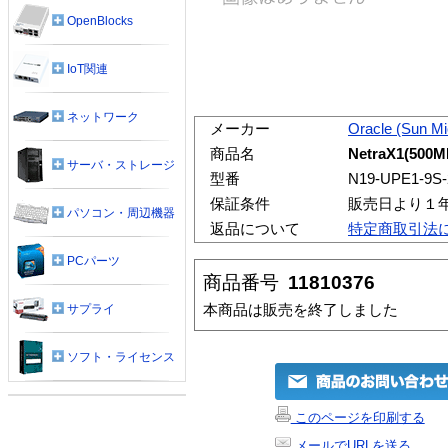
OpenBlocks
IoT関連
ネットワーク
メーカー
Oracle (Sun M
商品名
NetraX1(500M
サーバ・ストレージ
型番
N19-UPE1-9S
保証条件
販売日より１
パソコン・周辺機器
返品について
特定商取引法
PCパーツ
商品番号
11810376
本商品は販売を終了しました
サプライ
ソフト・ライセンス
このページを印刷する
メールでURLを送る